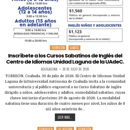
TORREÓN
UADEC
Posted
in
Inscríbete a los Cursos Sabatinos de Inglés del
Centro de Idiomas Unidad Laguna de la UAdeC.
AQUILAGUNA
30 DE JULIO DE 2026
TORREÓN, Coahuila. 30 de julio de 2026. El Centro de Idiomas Unidad
Laguna de laUniversidad Autónoma de Coahuila invita a la comunidad
universitaria y al público engeneral a su Curso Sabatino de inglés
dirigido a niños, adolescentes y adultos, enmodalidad sabatino, cuyas
clases iniciarán el próximo 29 de agosto de 2026. La modalidad
sabatina tiene una duración de cuatro meses por nivel, los niños de 8
a12 años asistirán de…
LEER MAS...
COAHUILA
LA LAGUNA
TORREÓN
Posted