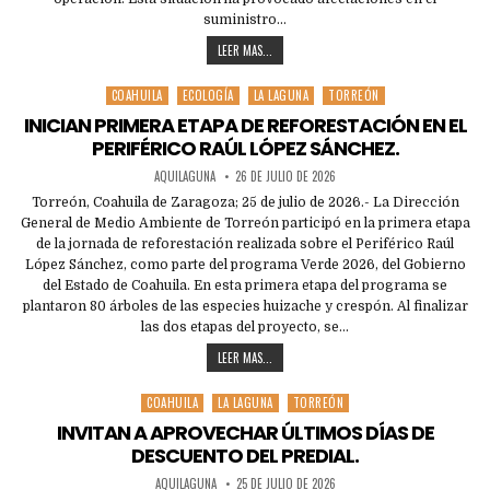
suministro…
LEER MAS...
COAHUILA
ECOLOGÍA
LA LAGUNA
TORREÓN
Posted
in
INICIAN PRIMERA ETAPA DE REFORESTACIÓN EN EL
PERIFÉRICO RAÚL LÓPEZ SÁNCHEZ.
AQUILAGUNA
26 DE JULIO DE 2026
Torreón, Coahuila de Zaragoza; 25 de julio de 2026.- La Dirección
General de Medio Ambiente de Torreón participó en la primera etapa
de la jornada de reforestación realizada sobre el Periférico Raúl
López Sánchez, como parte del programa Verde 2026, del Gobierno
del Estado de Coahuila. En esta primera etapa del programa se
plantaron 80 árboles de las especies huizache y crespón. Al finalizar
las dos etapas del proyecto, se…
LEER MAS...
COAHUILA
LA LAGUNA
TORREÓN
Posted
in
INVITAN A APROVECHAR ÚLTIMOS DÍAS DE
DESCUENTO DEL PREDIAL.
AQUILAGUNA
25 DE JULIO DE 2026