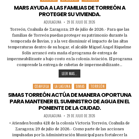
in
MARS AYUDA A LAS FAMILIAS DE TORREÓN A
PROTEGER SU VIVIENDA.
AQUILAGUNA
29 DE JULIO DE 2026
Torreón, Coahuila de Zaragoza; 29 de julio de 2026.- Para que las
familias de Torreón puedan proteger su patrimonio durante la
temporada de lluvias, y a la vez disminuir el impacto de las altas
temperaturas dentro de su hogar, el alcalde Miguel Ángel Riquelme
Solís arrancó esta maña el programa de entrega de
impermeabilizante a bajo costo en la colonia Aviación. El programa
comprende la entrega de cubetas de impermeabilizante…
LEER MAS...
COAHUILA
LA LAGUNA
SIMAS
TORREÓN
Posted
in
SIMAS TORREÓN ACTÚA DE MANERA OPORTUNA
PARA MANTENER EL SUMINISTRO DE AGUA EN EL
PONIENTE DE LA CIUDAD.
AQUILAGUNA
29 DE JULIO DE 2026
• Atienden bomba 42R de la colonia Victoria Torreón, Coahuila de
Zaragoza; 29 de julio de 2026.- Como parte de las acciones
impulsadas por la Administración Municipal para fortalecer la