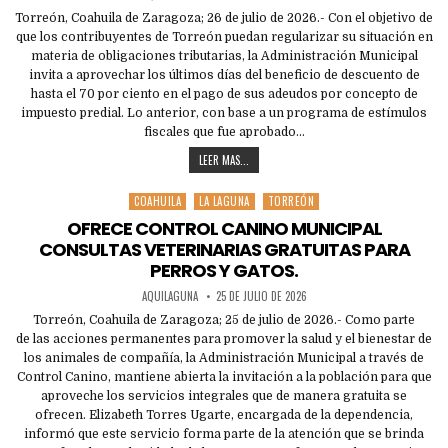
Torreón, Coahuila de Zaragoza; 26 de julio de 2026.- Con el objetivo de
que los contribuyentes de Torreón puedan regularizar su situación en
materia de obligaciones tributarias, la Administración Municipal
invita a aprovechar los últimos días del beneficio de descuento de
hasta el 70 por ciento en el pago de sus adeudos por concepto de
impuesto predial. Lo anterior, con base a un programa de estímulos
fiscales que fue aprobado…
LEER MAS...
COAHUILA
LA LAGUNA
TORREÓN
Posted
in
OFRECE CONTROL CANINO MUNICIPAL
CONSULTAS VETERINARIAS GRATUITAS PARA
PERROS Y GATOS.
AQUILAGUNA
25 DE JULIO DE 2026
Torreón, Coahuila de Zaragoza; 25 de julio de 2026.- Como parte
de las acciones permanentes para promover la salud y el bienestar de
los animales de compañía, la Administración Municipal a través de
Control Canino, mantiene abierta la invitación a la población para que
aproveche los servicios integrales que de manera gratuita se
ofrecen. Elizabeth Torres Ugarte, encargada de la dependencia,
informó que este servicio forma parte de la atención que se brinda