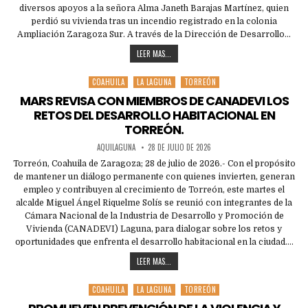
diversos apoyos a la señora Alma Janeth Barajas Martínez, quien
perdió su vivienda tras un incendio registrado en la colonia
Ampliación Zaragoza Sur. A través de la Dirección de Desarrollo…
LEER MAS...
COAHUILA
LA LAGUNA
TORREÓN
Posted
in
MARS REVISA CON MIEMBROS DE CANADEVI LOS
RETOS DEL DESARROLLO HABITACIONAL EN
TORREÓN.
AQUILAGUNA
28 DE JULIO DE 2026
Torreón, Coahuila de Zaragoza; 28 de julio de 2026.- Con el propósito
de mantener un diálogo permanente con quienes invierten, generan
empleo y contribuyen al crecimiento de Torreón, este martes el
alcalde Miguel Ángel Riquelme Solís se reunió con integrantes de la
Cámara Nacional de la Industria de Desarrollo y Promoción de
Vivienda (CANADEVI) Laguna, para dialogar sobre los retos y
oportunidades que enfrenta el desarrollo habitacional en la ciudad….
LEER MAS...
COAHUILA
LA LAGUNA
TORREÓN
Posted
in