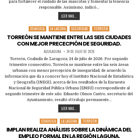
para fortalecer el cuidado de las mascotas y fomentar la tenencia
responsable. Asimismo, indicó…
LEER MAS...
COAHUILA
LA LAGUNA
SEGURIDAD
TORREÓN
Posted
in
TORREÓN SE MANTIENE ENTRE LAS SEIS CIUDADES
CON MEJOR PRECECPIÓN DE SEGURIDAD.
AQUILAGUNA
24 DE JULIO DE 2026
Torreón, Coahuila de Zaragoza; 24 de julio de 2026. Por segundo
trimestre consecutivo, Torreón se mantiene entre las seis áreas
urbanas con menor percepción de inseguridad, de acuerdo la
información que da a conocer hoy el Instituto Nacional de Estadística
y Geografía (INEGI), acerca de los resultados de la Encuesta
Nacional de Seguridad Pública Urbana (ENSU) correspondiente al
segundo trimestre de este año. Eduardo Olmos Castro, secretario del
Ayuntamiento, resaltó el trabajo permanente…
LEER MAS...
COAHUILA
LA LAGUNA
TORREÓN
Posted
in
IMPLAN REALIZA ANÁLISIS SOBRE LA DINÁMICA DEL
EMPLEO FORMAL EN LA REGIÓN LAGUNA.