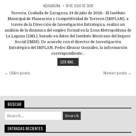
AQUILAGUNA
24 DE JULIO DE 2026
Torreón, Coahuila de Zaragoza; 24 de julio de 2026.- El Instituto
Municipal de Planeación y Competitividad de Torreón (IMPLAN), a
través de la Dirección de Investigación Estratégica, realizó un
análisis de la dinámica del empleo formal en la Zona Metropolitana de
La Laguna (ZML), basado en datos del Instituto Mexicano del Seguro
Social (IMSS). De acuerdo con el director de Investigación
Estratégica del IMPLAN, Pedro Eleazar González, la información
correspondiente…
LEER MAS...
Navegación
← Older posts
Newer posts →
de
entradas
BUSCAR
Search
for:
ENTRADAS RECIENTES