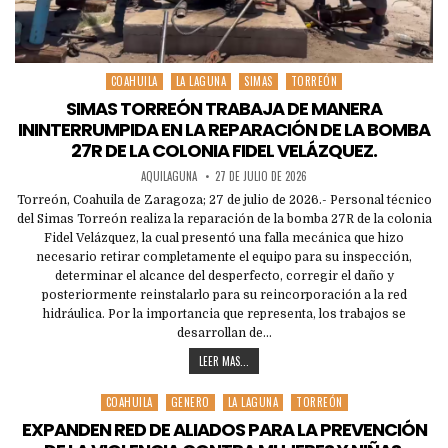
COAHUILA
LA LAGUNA
SIMAS
TORREÓN
Posted
in
SIMAS TORREÓN TRABAJA DE MANERA
ININTERRUMPIDA EN LA REPARACIÓN DE LA BOMBA
27R DE LA COLONIA FIDEL VELÁZQUEZ.
AQUILAGUNA
27 DE JULIO DE 2026
Torreón, Coahuila de Zaragoza; 27 de julio de 2026.- Personal técnico
del Simas Torreón realiza la reparación de la bomba 27R de la colonia
Fidel Velázquez, la cual presentó una falla mecánica que hizo
necesario retirar completamente el equipo para su inspección,
determinar el alcance del desperfecto, corregir el daño y
posteriormente reinstalarlo para su reincorporación a la red
hidráulica. Por la importancia que representa, los trabajos se
desarrollan de…
LEER MAS...
COAHUILA
GENERO
LA LAGUNA
TORREÓN
Posted
in
EXPANDEN RED DE ALIADOS PARA LA PREVENCIÓN