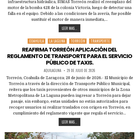
infraestructura hidráulica, SIMAS Torreón realizó el reemplazo del
motor de la bomba 42R de la colonia Victoria, luego de detectar una
falla en el equipo. Debido a las condiciones de la avería, fue posible
sustituir el motor de manera inmediata,…
LEER MAS...
COAHUILA
LA LAGUNA
TORREÓN
TRANSPORTE
Posted
in
REAFIRMA TORREÓN APLICACIÓN DEL
REGLAMENTO DE TRANSPORTE PARA EL SERVICIO
PÚBLICO DE TAXIS.
AQUILAGUNA
29 DE JULIO DE 2026
Torreón, Coahuila de Zaragoza; 28 de junio de 2026.- El Municipio de
Torreón a través de la dirección de Transporte Público Municipal,
reitera que los taxis provenientes de otros municipios de la Zona
Metropolitana de La Laguna pueden ingresar a Torreón para dejar
pasaje, sin embargo, estas unidades no están autorizados para
recoger usuarios ni realizar traslados con origen en Torreón, en
cumplimiento del reglamento vigente que regula el servicio…
LEER MAS...