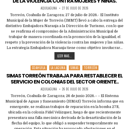
DE LA VIOLENCIA CONTRA MUJERES Y NIÑAS.
AQUILAGUNA
27 DE JULIO DE 2026
Torreón, Coahuila de Zaragoza; 27 de julio de 2026.- El Instituto
Municipal de la Mujer de Torreón (IMMT) llevó a cabo la entrega del
distintivo Embajadora Naranja a la Dirección de Turismo, con lo que
se reafirma el compromiso de la Administración Municipal de
trabajar de manera coordinada en la promoción de la igualdad, el
respeto y la prevención de la violencia contra las mujeres y las niñas.
La estrategia Embajadora Naranja tiene como objetivo involucrar…
LEER MAS...
COAHUILA
LA LAGUNA
SIMAS
TORREÓN
Posted
in
SIMAS TORREÓN TRABAJA PARA RESTABLECER EL
SERVICIO EN COLONIAS DEL SECTOR ORIENTE..
AQUILAGUNA
26 DE JULIO DE 2026
Torreón, Coahuila de Zaragoza; 26 de junio 2026.– – El Sistema
Municipal de Aguas y Saneamiento (SIMAS) Torreón informa que en
emergente, se realizan trabajos de reparación en la bomba 27R,
ubicada en la colonia Fidel Velázquez, luego de que recientemente
presentara una falla mecánica derivada de la desarticulación de la
flecha del equipo, lo que obligó a suspender temporalmente su
operación. Esta situación ha provocado afectaciones en el