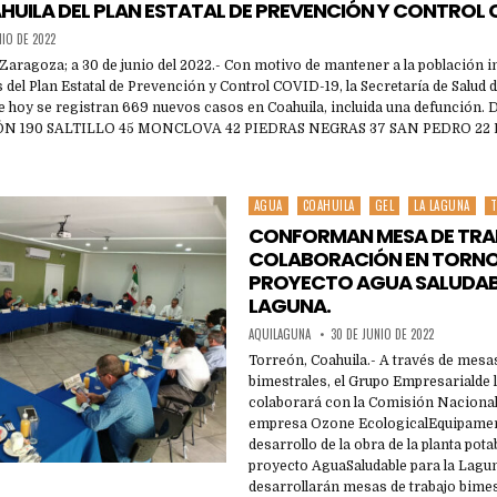
UILA DEL PLAN ESTATAL DE PREVENCIÓN Y CONTROL 
NIO DE 2022
de Zaragoza; a 30 de junio del 2022.- Con motivo de mantener a la población 
 del Plan Estatal de Prevención y Control COVID-19, la Secretaría de Salud d
a de hoy se registran 669 nuevos casos en Coahuila, incluida una defunció
ÓN 190 SALTILLO 45 MONCLOVA 42 PIEDRAS NEGRAS 37 SAN PEDRO 2
AGUA
COAHUILA
GEL
LA LAGUNA
Posted
in
CONFORMAN MESA DE TRA
COLABORACIÓN EN TORNO
PROYECTO AGUA SALUDAB
LAGUNA.
AQUILAGUNA
30 DE JUNIO DE 2022
Torreón, Coahuila.- A través de mesa
bimestrales, el Grupo Empresarialde 
colaborará con la Comisión Nacional 
empresa Ozone EcologicalEquipament
desarrollo de la obra de la planta pota
proyecto AguaSaludable para la Lagu
desarrollarán mesas de trabajo bimes