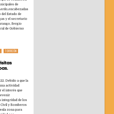
nicipales de
 Lerdo,encabezadas
 del Estado de
s y el secretario
urango, Sergio
ral de Gobierno
L
TORREÓN
isitas
oas.
22. Debido a que la
una actividad
 el interés que
revenir
 integridad de los
n Civil y Bomberos
 enla zona para