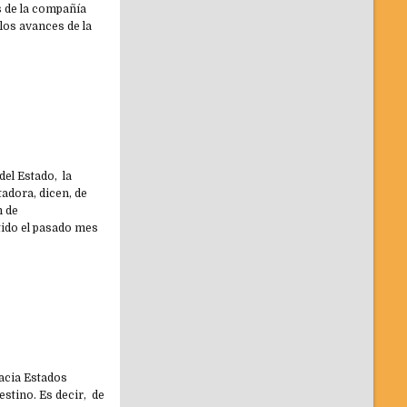
s de la compañía
 los avances de la
el Estado, la
tadora, dicen, de
n de
tido el pasado mes
hacia Estados
stino. Es decir, de