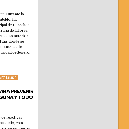
022. Durante la
bildo, fue
icipal de Derechos
rutia de laTorre,
tema. Lo anterior
l día, donde se
ictamen de la
ualdad deGénero,
EZ PALACIO
ARA PREVENIR
LAGUNA Y TODO
 de reactivar
suicidio, esta
ijo, se reunieron