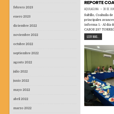
in
REPORTE COAH
febrero 2023
AQUILAGUNA
30 DE JU
Saltillo, Coahuila 
enero 2023
principales avances
informa: 1.- Al dí
diciembre 2022
CASOS 237 TORRE
noviembre 2022
LEER MAS...
octubre 2022
septiembre 2022
agosto 2022
julio 2022
junio 2022
mayo 2022
abril 2022
marzo 2022