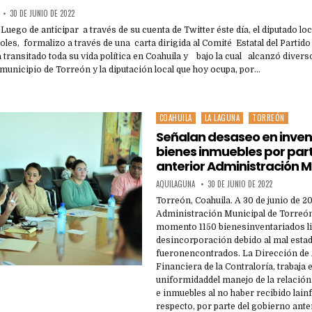
30 DE JUNIO DE 2022
 Luego de anticipar a través de su cuenta de Twitter éste día, el diputado l
les, formalizo a través de una carta dirigida al Comité Estatal del Partid
a transitado toda su vida política en Coahuila y bajo la cual alcanzó divers
municipio de Torreón y la diputación local que hoy ocupa, por…
COAHUILA
LA LAGUNA
TORREÓN
Posted
in
Señalan desaseo en inven
bienes inmuebles por part
anterior Administración M
AQUILAGUNA
30 DE JUNIO DE 2022
Torreón, Coahuila. A 30 de junio de 2
Administración Municipal de Torreón
momento 1150 bienesinventariados li
desincorporación debido al mal esta
fueronencontrados. La Dirección de 
Financiera de la Contraloría, trabaja e
uniformidaddel manejo de la relación
e inmuebles al no haber recibido lain
respecto, por parte del gobierno anteri