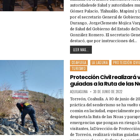
autoridadesde Salud y autoridades mu
Gómez Palacio, Tlahualilo, Mapimí y
por el secretario General de Gobierno
Durango, JorgeClemente Mojica Varga
de Salud del Gobierno del Estado deD
González Romero. El secretario Gene
destacó, que por instrucciones del…
LEER MAS...
COAHUILA
LA LAGUNA
PROTECCIÓN CIVI
Posted
TURISMO
in
Protección Civil realizará v
guiadas a la Ruta de las N
AQUILAGUNA
30 DE JUNIO DE 2022
Torreón, Coahuila. A 30 de junio de 20
práctica del senderismo se ha vuelto 
común en laciudad, especialmente por
despierta la Ruta de las Noas y parap
emergencias que pongan en riesgo la
visitantes, laDirección de Protecció
de Torreón, realizará visitas guiadas