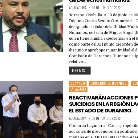
AQUILAGUNA
30 DE JUNIO DE 2022
Torreón, Coahuila. A 30 de junio de 2
Décimo Cuarta Sesión Ordinaria de Ca
designado el titular dela Unidad Mun
Humanos, se trata de Miguel Ángel Ur
quién tiene amplia experiencia en el 
como parte del XII punto del orden de
discutió y aprobópor unanimidad el d
Comisión de Derechos Humanos e Ig
relativo…
LEER MAS...
DURANGO
GOBIERNO DE DURANGO
GÓM
Posted
LA LAGUNA
in
REACTIVARÁN ACCIONES P
SUICIDIOS EN LA REGIÓN 
EL ESTADO DE DURANGO.
AQUILAGUNA
30 DE JUNIO DE 2022
Comarca Lagunera.- Con el propósito
acciones de prevención en contradel 
mañana en el Museo Interactivo Acert