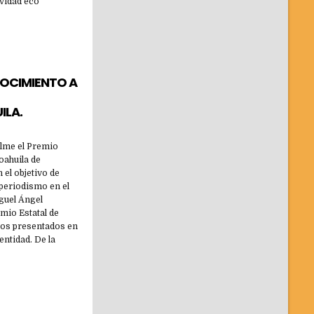
ividad eco
OCIMIENTO A
ILA.
lme el Premio
Coahuila de
 el objetivo de
 periodismo en el
guel Ángel
emio Estatal de
jos presentados en
entidad. De la