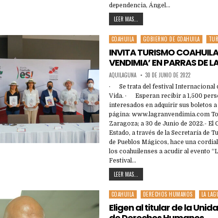
dependencia, Ángel…
LEER MAS...
COAHUILA
GOBIERNO DE COAHUILA
TU
Posted
in
INVITA TURISMO COAHUILA
VENDIMIA’ EN PARRAS DE LA
AQUILAGUNA
30 DE JUNIO DE 2022
· Se trata del festival Internacional
Vida. · Esperan recibir a 1,500 pers
interesados en adquirir sus boletos a 
página: www.lagranvendimia.com Tor
Zaragoza; a 30 de Junio de 2022.- El 
Estado, a través de la Secretaría de 
de Pueblos Mágicos, hace una cordial 
los coahuilenses a acudir al evento 
Festival…
LEER MAS...
COAHUILA
DERECHOS HUMANOS
LA LAG
Posted
in
Eligen al titular de la Uni
de Derechos Humanos.