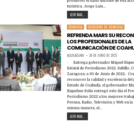
promover el sano disfrute de esa act
turística. Jorge Luis…
LEER MAS...
COAHUILA
GOBIERNO DE COAHUILA
Posted
in
REFRENDA MARS SU RECON
LOS PROFESIONALES DE LA
COMUNICACIÓN DE COAHU
AQUILAGUNA
30 DE JUNIO DE 2022
· Entrega gobernador Miguel Rique
Estatal de Periodismo 2022. Saltillo, 
Zaragoza; a 30 de Junio de 2022.- Con
reconocer la calidad y excelencia del
Estado de Coahuila, el gobernador Mi
Riquelme Solís entregó este día el Pr
Periodismo 2022 a los mejores traba
Prensa, Radio, Televisión y Web en la 
misma manera, el…
LEER MAS...