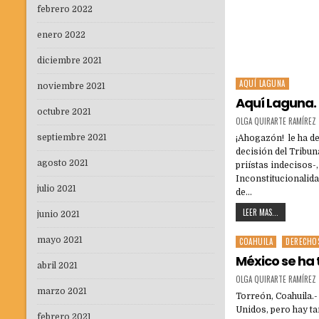
febrero 2022
enero 2022
diciembre 2021
AQUÍ LAGUNA
Posted
noviembre 2021
in
Aquí Laguna.
octubre 2021
OLGA QUIRARTE RAMÍREZ
septiembre 2021
¡Ahogazón! le ha de
decisión del Tribun
agosto 2021
priístas indecisos-
Inconstitucionalida
julio 2021
de…
LEER MAS...
junio 2021
mayo 2021
COAHUILA
DERECHO
Posted
in
México se ha
abril 2021
OLGA QUIRARTE RAMÍREZ
marzo 2021
Torreón, Coahuila.-
Unidos, pero hay t
febrero 2021