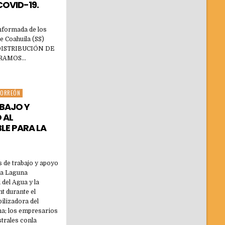
COVID-19.
informada de los
e Coahuila (SS)
n. DISTRIBUCIÓN DE
2 RAMOS…
TORREÓN
BAJO Y
 AL
LE PARA LA
s de trabajo y apoyo
la Laguna
del Agua y la
 durante el
bilizadora del
na; los empresarios
trales conla