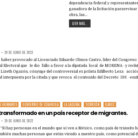
dependencia federal y representante
ganadora de la licitación pararevisar
obra, las…
LEER MAS...
29 DE JUNIO DE 2022
 haber provocado al Licenciado Eduardo Olmos Castro, líder del Congreso d
al Electoral que le dio fallo a favor a la diputada local de MORENA -y reclu
, Lizeth Ogazón, cónyuge del controversial ex priista Edilberto Leza acció
d interpuesta por la citada y que revoca el contenido del Decreto 193 -emi
S HUMANOS
GOBIERNO DE COAHUILA
LA LAGUNA
TORREÓN
UADEC
 transformado en un país receptor de migrantes.
29 DE JUNIO DE 2022
 “Sí hay personas en el mundo que sí ven a México, como país de tránsito 
ambién muchas personas que están viendo a nuestro país, como potencial de