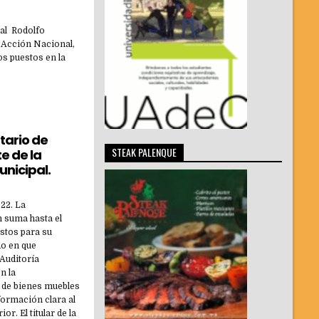
ocal Rodolfo
o Acción Nacional,
os puestos en la
tario de
STEAK PALENQUE
e de la
unicipal.
022. La
 suma hasta el
stos para su
do en que
Auditoría
n la
 de bienes muebles
formación clara al
or. El titular de la