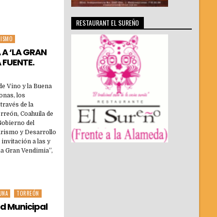
RESTAURANT EL SUREÑO
RISMO
 A ‘LA GRAN
 FUENTE.
 de Vino y la Buena
onas, los
través de la
reón, Coahuila de
Gobierno del
Turismo y Desarrollo
invitación a las y
“La Gran Vendimia”,
UNA
TORREÓN
dad Municipal