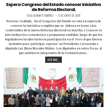
in
Espera Congreso del Estado conocer Iniciativa
de Reforma Electoral.
OLGA QUIRARTE RAMÍREZ
13 DE ENERO DE 2026
Torreón, Coahuila.- En el Congreso del Estado se está en espera de
conocer la Iniciativa completa que se elabora en torno a los
conternidos de la nueva Reforma Electoral en marcha, y conocer si
ésta incluye los comentarios y propuestas emitidas, luego de que los
legisladores locales tuvieron participación en el Foro al que fueron
invitados para participar, expresó su Presidenta, Licenciada y
diputada Luz Elena Morales Núñez. Los diputados en estos foros, al
que asistieron integrantes de la Comisión para…
LEER MAS...