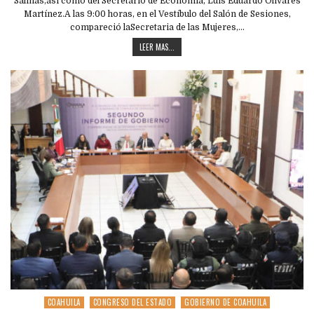
Salinas,así como del Secretario de Economía, Luis Eduardo Olivares
Martínez.A las 9:00 horas, en el Vestíbulo del Salón de Sesiones,
compareció laSecretaria de las Mujeres,…
LEER MAS...
COAHUILA
CONGRESO DEL ESTADO
GOBIERNO DE COAHUILA
Posted