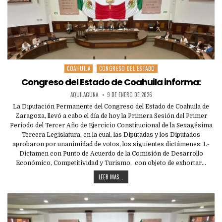
COAHUILA
CONGRESO DEL ESTADO
Posted
in
Congreso del Estado de Coahuila informa:
AQUILAGUNA
9 DE ENERO DE 2026
La Diputación Permanente del Congreso del Estado de Coahuila de
Zaragoza, llevó a cabo el día de hoy la Primera Sesión del Primer
Periodo del Tercer Año de Ejercicio Constitucional de la Sexagésima
Tercera Legislatura, en la cual, las Diputadas y los Diputados
aprobaron por unanimidad de votos, los siguientes dictámenes: 1.-
Dictamen con Punto de Acuerdo de la Comisión de Desarrollo
Económico, Competitividad y Turismo, con objeto de exhortar…
LEER MAS...