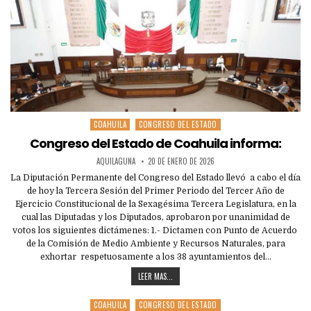
COAHUILA
CONGRESO DEL ESTADO
Posted
in
Congreso del Estado de Coahuila informa:
AQUILAGUNA
20 DE ENERO DE 2026
La Diputación Permanente del Congreso del Estado llevó a cabo el día
de hoy la Tercera Sesión del Primer Periodo del Tercer Año de
Ejercicio Constitucional de la Sexagésima Tercera Legislatura, en la
cual las Diputadas y los Diputados, aprobaron por unanimidad de
votos los siguientes dictámenes: 1.- Dictamen con Punto de Acuerdo
de la Comisión de Medio Ambiente y Recursos Naturales, para
exhortar respetuosamente a los 38 ayuntamientos del…
LEER MAS...
COAHUILA
CONGRESO DEL ESTADO
Posted