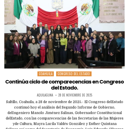
COAHUILA
CONGRESO DEL ESTADO
Posted
in
Continúa ciclo de comparecencias en Congreso
del Estado.
AQUILAGUNA
28 DE NOVIEMBRE DE 2025
Saltillo, Coahuila, a 28 de noviembre de 2025.- El Congreso delEstado
continuó hoy el análisis del Segundo Informe de Gobierno,
delIngeniero Manolo Jiménez Salinas, Gobernador Constitucional
delEstado, con las comparecencias de las Secretarias de las Mujeres
yde Cultura, Mayra Lucila Valdés González y Esther Quintana