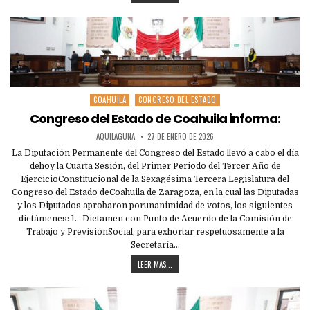
COAHUILA
CONGRESO DEL ESTADO
Posted
in
Congreso del Estado de Coahuila informa:
AQUILAGUNA
27 DE ENERO DE 2026
La Diputación Permanente del Congreso del Estado llevó a cabo el día
dehoy la Cuarta Sesión, del Primer Periodo del Tercer Año de
EjercicioConstitucional de la Sexagésima Tercera Legislatura del
Congreso del Estado deCoahuila de Zaragoza, en la cual las Diputadas
y los Diputados aprobaron porunanimidad de votos, los siguientes
dictámenes: 1.- Dictamen con Punto de Acuerdo de la Comisión de
Trabajo y PrevisiónSocial, para exhortar respetuosamente a la
Secretaría…
LEER MAS...