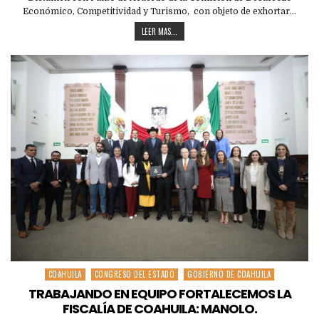
Económico, Competitividad y Turismo, con objeto de exhortar…
LEER MAS...
COAHUILA
CONGRESO DEL ESTADO
GOBIERNO DE COAHUILA
Posted
in
TRABAJANDO EN EQUIPO FORTALECEMOS LA
FISCALÍA DE COAHUILA: MANOLO.