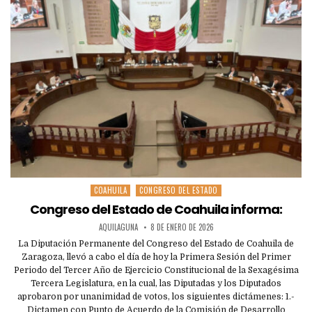
COAHUILA
CONGRESO DEL ESTADO
Posted
in
Congreso del Estado de Coahuila informa:
AQUILAGUNA
8 DE ENERO DE 2026
La Diputación Permanente del Congreso del Estado de Coahuila de
Zaragoza, llevó a cabo el día de hoy la Primera Sesión del Primer
Periodo del Tercer Año de Ejercicio Constitucional de la Sexagésima
Tercera Legislatura, en la cual, las Diputadas y los Diputados
aprobaron por unanimidad de votos, los siguientes dictámenes: 1.-
Dictamen con Punto de Acuerdo de la Comisión de Desarrollo