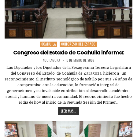
COAHUILA
CONGRESO DEL ESTADO
Posted
in
Congreso del Estado de Coahuila informa:
AQUILAGUNA
13 DE ENERO DE 2026
Las Diputadas y los Diputados de la Sexagésima Tercera Legislatura
del Congreso del Estado de Coahuila de Zaragoza, hicieron un
reconocimiento al Instituto Tecnológico de Saltillo por sus 75 años de
compromiso con la educación, la formación integral de
generaciones y su invaluable contribución al desarrollo académico,
social y humano de nuestra comunidad. El reconocimiento fue hecho
el día de hoy al inicio de la Segunda Sesión del Primer…
LEER MAS...