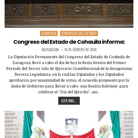
COAHUILA
CONGRESO DEL ESTADO
Posted
in
Congreso del Estado de Cohauila informa:
AQUILAGUNA
10 DE FEBRERO DE 2026
La Diputación Permanente del Congreso del Estado de Coahuila de
Zaragoza, llevó a cabo el día de hoy la Sexta Sesión del Primer
Periodo del Tercer Año de Ejercicio Constitucional de la Sexagésima
Tercera Legislatura, en la cual las Diputadas y los Diputados
aprobaron, por unanimidad de votos, el Acuerdo propuesto por la
Junta de Gobierno para llevar a cabo una Sesión Solemne para
celebrar el “Día del Ejército”, así…
LEER MAS...