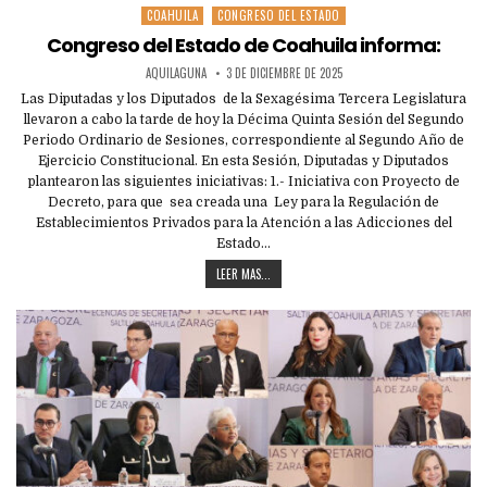
COAHUILA
CONGRESO DEL ESTADO
Posted
in
Congreso del Estado de Coahuila informa:
AQUILAGUNA
3 DE DICIEMBRE DE 2025
Las Diputadas y los Diputados de la Sexagésima Tercera Legislatura
llevaron a cabo la tarde de hoy la Décima Quinta Sesión del Segundo
Periodo Ordinario de Sesiones, correspondiente al Segundo Año de
Ejercicio Constitucional. En esta Sesión, Diputadas y Diputados
plantearon las siguientes iniciativas: 1.- Iniciativa con Proyecto de
Decreto, para que sea creada una Ley para la Regulación de
Establecimientos Privados para la Atención a las Adicciones del
Estado…
LEER MAS...