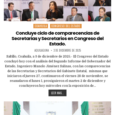
COAHUILA
CONGRESO DEL ESTADO
Posted
in
Concluye ciclo de comparecencias de
Secretarias y Secretarios en Congreso del
Estado.
AQUILAGUNA
3 DE DICIEMBRE DE 2025
Saltillo, Coahuila, a 3 de diciembre de 2025.- El Congreso del Estado
concluyó hoy con el análisis del Segundo Informe del Gobernador del
Estado, Ingeniero Manolo Jiménez Salinas, con las comparecencias
de las Secretarias y Secretarios del Gabinete Estatal, mismas que
iniciaron el jueves 27, continuaron el viernes 28 de noviembre, se
reanudaron el lunes 1, prosiguieron el martes 2 de diciembre y
concluyeron hoy miércoles con la exposición de…
LEER MAS...