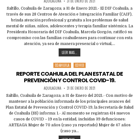
AQUILAGUNA
31 DE ENERO DE 2021
Saltillo, Coahuila de Zaragoza; a 31 de Enero 2021.- El DIF Coahuila, a
través de sus 28 Centros de Atención e Integración Familiar (CAIF),
brinda atención profesional y gratuita a los problemas de salud
mental de niñas, niños, adolescentes y terapia familiar sistémica. La
Presidenta Honoraria del DIF Coahuila, Marcela Gorgón, ratificó su
compromiso con las familias coahuilenses para continuar con esta
atención, ya sea de manera presencial o virtual,…
LEER MAS...
COAHUILA
COVID
Posted
in
REPORTE COAHUILA DEL PLAN ESTATAL DE
PREVENCIÓN Y CONTROL COVID-19.
AQUILAGUNA
31 DE ENERO DE 2021
Saltillo, Coahuila de Zaragoza; a 31 de Enero del 2021.- Con motivo de
mantener a la población informada de los principales avances del
Plan Estatal de Prevención y Control COVID-19, la Secretaría de Salud
de Coahuila (SS) informa: 1.- Al momento se registran 414 nuevos
casos de COVID – 19 en la entidad, incluidas 39 defunciones:
ARTEAGA Mujer de 70 años (caso ya reportado) Mujer de 47 años
(caso ya…