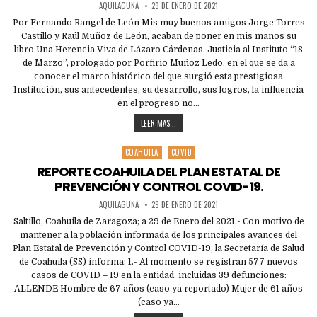
AQUILAGUNA
29 DE ENERO DE 2021
Por Fernando Rangel de León Mis muy buenos amigos Jorge Torres
Castillo y Raúl Muñoz de León, acaban de poner en mis manos su
libro Una Herencia Viva de Lázaro Cárdenas. Justicia al Instituto “18
de Marzo”, prologado por Porfirio Muñoz Ledo, en el que se da a
conocer el marco histórico del que surgió esta prestigiosa
Institución, sus antecedentes, su desarrollo, sus logros, la influencia
en el progreso no…
LEER MAS...
COAHUILA
COVID
Posted
in
REPORTE COAHUILA DEL PLAN ESTATAL DE
PREVENCIÓN Y CONTROL COVID-19.
AQUILAGUNA
29 DE ENERO DE 2021
Saltillo, Coahuila de Zaragoza; a 29 de Enero del 2021.- Con motivo de
mantener a la población informada de los principales avances del
Plan Estatal de Prevención y Control COVID-19, la Secretaría de Salud
de Coahuila (SS) informa: 1.- Al momento se registran 577 nuevos
casos de COVID – 19 en la entidad, incluidas 39 defunciones:
ALLENDE Hombre de 67 años (caso ya reportado) Mujer de 61 años
(caso ya…