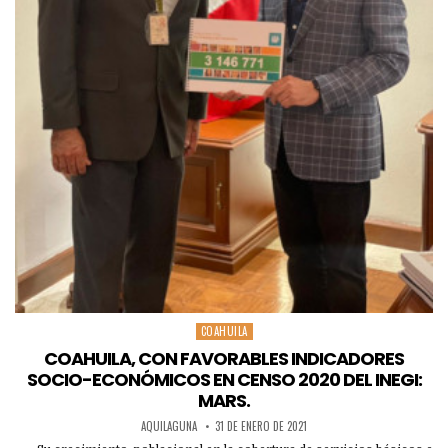
COAHUILA
Posted
in
COAHUILA, CON FAVORABLES INDICADORES
SOCIO-ECONÓMICOS EN CENSO 2020 DEL INEGI:
MARS.
AQUILAGUNA
31 DE ENERO DE 2021