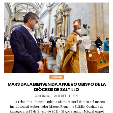
COAHUILA
Posted
in
MARS DA LA BIENVENIDA A NUEVO OBISPO DE LA
DIÓCESIS DE SALTILLO
AQUILAGUNA
29 DE ENERO DE 2021
· La relación Gobierno-Iglesia siempre será dentro del marco
institucional: gobernador Miguel Riquelme Saltillo, Coahuila de
Zaragoza; a 29 de Enero de 2021.- El gobernador Miguel Ángel