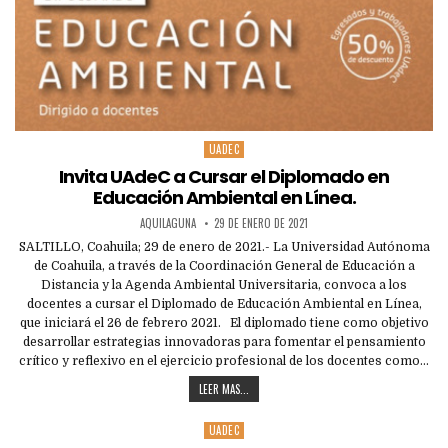
UADEC
Posted
in
Invita UAdeC a Cursar el Diplomado en
Educación Ambiental en Línea.
AQUILAGUNA
29 DE ENERO DE 2021
SALTILLO, Coahuila; 29 de enero de 2021.- La Universidad Autónoma
de Coahuila, a través de la Coordinación General de Educación a
Distancia y la Agenda Ambiental Universitaria, convoca a los
docentes a cursar el Diplomado de Educación Ambiental en Línea,
que iniciará el 26 de febrero 2021. El diplomado tiene como objetivo
desarrollar estrategias innovadoras para fomentar el pensamiento
crítico y reflexivo en el ejercicio profesional de los docentes como…
LEER MAS...
UADEC
Posted