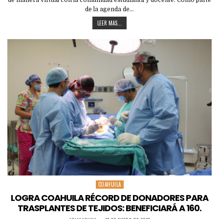
de manera virtual con la comunidad estudiantil y docente. Como parte
de la agenda de…
LEER MAS...
COAHUILA
Posted
in
LOGRA COAHUILA RÉCORD DE DONADORES PARA
TRASPLANTES DE TEJIDOS: BENEFICIARÁ A 160.