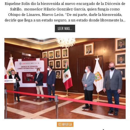
Riquelme Solís dio la bienvenida al nuevo encargado de la Diócesis de
Saltillo, monseñor Hilario González García, quien fungía como
Obispo de Linares, Nuevo León. “De mi parte, darle la bienvenida,
decirle que llega a un estado seguro, a un estado donde libremente la…
LEER MAS...
COAHUILA
Posted
in