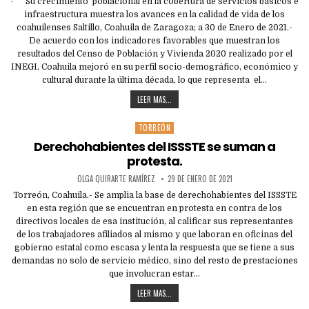
· Su crecimiento poblacional en la cobertura de servicios básicos e
infraestructura muestra los avances en la calidad de vida de los
coahuilenses Saltillo, Coahuila de Zaragoza; a 30 de Enero de 2021.-
De acuerdo con los indicadores favorables que muestran los
resultados del Censo de Población y Vivienda 2020 realizado por el
INEGI, Coahuila mejoró en su perfil socio-demográfico, económico y
cultural durante la última década, lo que representa el…
LEER MAS...
TORREÓN
Posted
in
Derechohabientes del ISSSTE se suman a
protesta.
OLGA QUIRARTE RAMÍREZ
29 DE ENERO DE 2021
Torreón, Coahuila.- Se amplia la base de derechohabientes del ISSSTE
en esta región que se encuentran en protesta en contra de los
directivos locales de esa institución, al calificar sus representantes
de los trabajadores afiliados al mismo y que laboran en oficinas del
gobierno estatal como escasa y lenta la respuesta que se tiene a sus
demandas no solo de servicio médico, sino del resto de prestaciones
que involucran estar…
LEER MAS...