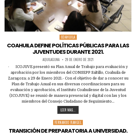
COAHUILA
Posted
in
COAHUILA DEFINE POLÍTICAS PÚBLICAS PARA LAS
JUVENTUDES DURANTE 2021.
AQUILAGUNA
29 DE ENERO DE 2021
· ICOJUVE presentó su Plan Anual de Trabajo para evaluación y
aprobación por los miembros del CONSEPP Saltillo, Coahuila de
Zaragoza; a 29 de Enero 2021.- Con el objetivo de dar a conocer su
Plan de Trabajo Anual en sus diversas coordinaciones para su
evaluación y aprobación, el Instituto Coahuilense de la Juventud
(ICOJUVE) se reunió de manera presencial y digital con las y los
miembros del Consejo Ciudadano de Seguimiento…
LEER MAS...
FERNANDO RANGEL
Posted
in
TRANSICIÓN DE PREPARATORIA A UNIVERSIDAD.