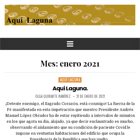
Mes:
enero 2021
AQUÍ LAGUNA
Posted
in
Aquí Laguna.
OLGA QUIRARTE RAMÍREZ
31 DE ENERO DE 2021
¡Detente enemigo, el Sagrado Corazón, está conmigo! La fuerza de la
Fé manifestada en esta impetración que nuestro Presidente Andrés
Manuel López Obrador ha de estar repitiendo a intervalos de minutos
en los que agota su día, alojado, ya que decir enclaustrado es mucho,
observando el aislamiento que su condición de paciente Covid le
impone en vestustas habitaciones del edificio que ocupa la
Presidencia de la República que han vuelto…