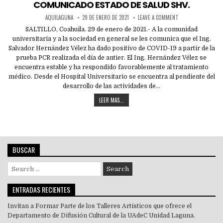
in
COMUNICADO ESTADO DE SALUD SHV.
AQUILAGUNA
29 DE ENERO DE 2021
LEAVE A COMMENT
SALTILLO, Coahuila. 29 de enero de 2021.- A la comunidad
universitaria y a la sociedad en general se les comunica que el Ing.
Salvador Hernández Vélez ha dado positivo de COVID-19 a partir de la
prueba PCR realizada el día de antier. El Ing. Hernández Vélez se
encuentra estable y ha respondido favorablemente al tratamiento
médico. Desde el Hospital Universitario se encuentra al pendiente del
desarrollo de las actividades de…
LEER MAS...
BUSCAR
Search
for:
ENTRADAS RECIENTES
Invitan a Formar Parte de los Talleres Artísticos que ofrece el
Departamento de Difusión Cultural de la UAdeC Unidad Laguna.