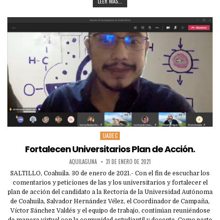
LEER MAS...
UADEC
Posted
in
Fortalecen Universitarios Plan de Acción.
AQUILAGUNA
31 DE ENERO DE 2021
SALTILLO, Coahuila. 30 de enero de 2021.- Con el fin de escuchar los
comentarios y peticiones de las y los universitarios y fortalecer el
plan de acción del candidato a la Rectoría de la Universidad Autónoma
de Coahuila, Salvador Hernández Vélez, el Coordinador de Campaña,
Víctor Sánchez Valdés y el equipo de trabajo, continúan reuniéndose