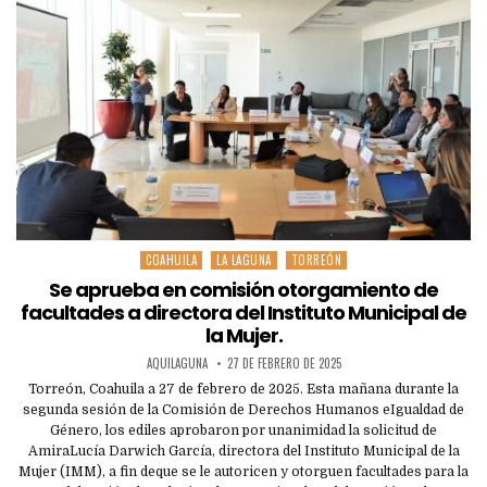
COAHUILA
LA LAGUNA
TORREÓN
Posted
in
Se aprueba en comisión otorgamiento de
facultades a directora del Instituto Municipal de
la Mujer.
AQUILAGUNA
27 DE FEBRERO DE 2025
Torreón, Coahuila a 27 de febrero de 2025. Esta mañana durante la
segunda sesión de la Comisión de Derechos Humanos eIgualdad de
Género, los ediles aprobaron por unanimidad la solicitud de
AmiraLucía Darwich García, directora del Instituto Municipal de la
Mujer (IMM), a fin deque se le autoricen y otorguen facultades para la