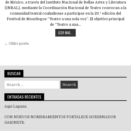
de México, a través del Instituto Nacional de Bellas Artes y Literatura
(INBAL), mediante la Coordinación Nacional de Teatro convocan a la
comunidad teatral coahuilense a participar en la 20.ª edición del
Festival de Monólogos “Teatro a una sola voz”. El objetivo principal
de “Teatro a una…
LEER MAS...
Navegación
← Older posts
de
entradas
BUSCAR
Search
for:
ENTRADAS RECIENTES
Aquí Laguna.
CON NUEVOS NOMBRAMIENTOS FORTALECE GOBERNADOR
GABINETE.