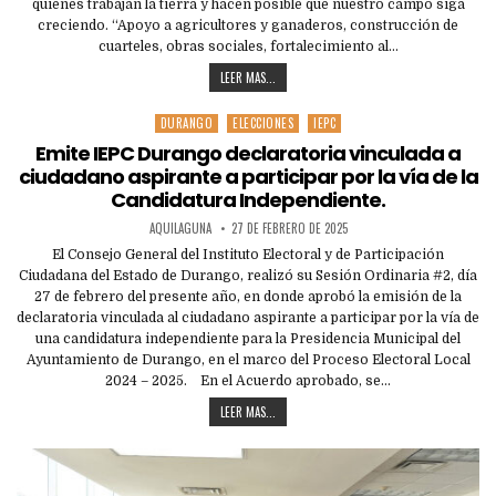
quienes trabajan la tierra y hacen posible que nuestro campo siga
creciendo. “Apoyo a agricultores y ganaderos, construcción de
cuarteles, obras sociales, fortalecimiento al…
LEER MAS...
DURANGO
ELECCIONES
IEPC
Posted
in
Emite IEPC Durango declaratoria vinculada a
ciudadano aspirante a participar por la vía de la
Candidatura Independiente.
AQUILAGUNA
27 DE FEBRERO DE 2025
El Consejo General del Instituto Electoral y de Participación
Ciudadana del Estado de Durango, realizó su Sesión Ordinaria #2, día
27 de febrero del presente año, en donde aprobó la emisión de la
declaratoria vinculada al ciudadano aspirante a participar por la vía de
una candidatura independiente para la Presidencia Municipal del
Ayuntamiento de Durango, en el marco del Proceso Electoral Local
2024 – 2025. En el Acuerdo aprobado, se…
LEER MAS...