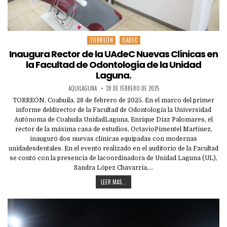
TORREÓN
UADEC
Posted
in
Inaugura Rector de la UAdeC Nuevas Clínicas en
la Facultad de Odontología de la Unidad
Laguna.
AQUILAGUNA
28 DE FEBRERO DE 2025
TORREÓN, Coahuila. 28 de febrero de 2025. En el marco del primer
informe deldirector de la Facultad de Odontología la Universidad
Autónoma de Coahuila UnidadLaguna, Enrique Díaz Palomares, el
rector de la máxima casa de estudios, OctavioPimentel Martínez,
inauguró dos nuevas clínicas equipadas con modernas
unidadesdentales. En el evento realizado en el auditorio de la Facultad
se contó con la presencia de lacoordinadora de Unidad Laguna (UL),
Sandra López Chavarría,…
LEER MAS...