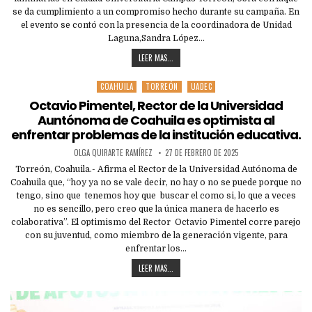
se da cumplimiento a un compromiso hecho durante su campaña. En
el evento se contó con la presencia de la coordinadora de Unidad
Laguna,Sandra López…
LEER MAS...
COAHUILA
TORREÓN
UADEC
Posted
in
Octavio Pimentel, Rector de la Universidad
Auntónoma de Coahuila es optimista al
enfrentar problemas de la institución educativa.
OLGA QUIRARTE RAMÍREZ
27 DE FEBRERO DE 2025
Torreón, Coahuila.- Afirma el Rector de la Universidad Autónoma de
Coahuila que, “hoy ya no se vale decir, no hay o no se puede porque no
tengo, sino que tenemos hoy que buscar el como si, lo que a veces
no es sencillo, pero creo que la única manera de hacerlo es
colaborativa”. El optimismo del Rector Octavio Pimentel corre parejo
con su juventud, como miembro de la generación vigente, para
enfrentar los…
LEER MAS...