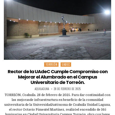
TORREÓN
UADEC
Posted
in
Rector de la UAdeC Cumple Compromiso con
Mejorar el Alumbrado en el Campus
Universitario de Torreón.
AQUILAGUNA
28 DE FEBRERO DE 2025
TORREÓN, Coahuila. 28 de febrero de 2025. Para dar continuidad con
las mejorasde infraestructura en beneficio de la comunidad
universitaria de la UniversidadAutónoma de Coahuila Unidad Laguna,
el rector Octavio Pimentel Martínez, realizóel encendido de 165
luminarias en Ciudad Universitaria Campus Torreón, obra con laque