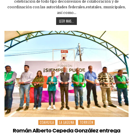
celebración de todo tipo deconvenios de colaboración y de
coordinación con las autoridades federales,estatales, municipales,
así como…
LEER MAS...
COAHUILA
LA LAGUNA
TORREÓN
Posted
in
Román Alberto Cepeda González entrega