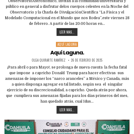
ObservatorioAstronómico, invitan a la comunidad universitaria y
público en general a disfrutar delos cuerpos celestes en la Noche del
Observatorio y la Charla de DivulgaciónCientífica “La Física y el
Modelado Computacional en el Mundo que nos Rodea”,este viernes 28
de febrero. A partir de las 20:00 horas en…
LEER MAS...
AQUÍ LAGUNA
Posted
in
Aquí Laguna.
OLGA QUIRARTE RAMÍREZ
26 DE FEBRERO DE 2025
¡Para abril o para Mayo!, se prolonga de nueva cuenta la fecha fatal
que impone a capricho Donald Trump para hacer efectivas sus
amenazas de imponer los “narco aranceles” a México y Canada, más
a quien disponga agregar en tal listado, según sea el singular
ejercicio de su discrecionalidad, a capricho. Queda atrás por ahora,
que cumpliera sus amenazas fijadas para los días primeros del mes,
han quedado atrás, cual Idus…
LEER MAS...