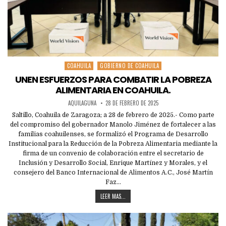
COAHUILA
GOBIERNO DE COAHUILA
Posted
in
UNEN ESFUERZOS PARA COMBATIR LA POBREZA
ALIMENTARIA EN COAHUILA.
AQUILAGUNA
28 DE FEBRERO DE 2025
Saltillo, Coahuila de Zaragoza; a 28 de febrero de 2025.- Como parte
del compromiso del gobernador Manolo Jiménez de fortalecer a las
familias coahuilenses, se formalizó el Programa de Desarrollo
Institucional para la Reducción de la Pobreza Alimentaria mediante la
firma de un convenio de colaboración entre el secretario de
Inclusión y Desarrollo Social, Enrique Martínez y Morales, y el
consejero del Banco Internacional de Alimentos A.C., José Martín
Faz…
LEER MAS...