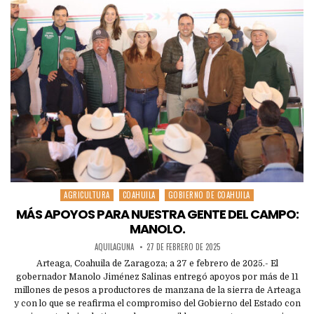
AGRICULTURA
COAHUILA
GOBIERNO DE COAHUILA
Posted
in
MÁS APOYOS PARA NUESTRA GENTE DEL CAMPO:
MANOLO.
AQUILAGUNA
27 DE FEBRERO DE 2025
Arteaga, Coahuila de Zaragoza; a 27 e febrero de 2025.- El
gobernador Manolo Jiménez Salinas entregó apoyos por más de 11
millones de pesos a productores de manzana de la sierra de Arteaga
y con lo que se reafirma el compromiso del Gobierno del Estado con