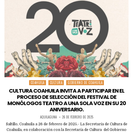
COAHUILA
CULTURA
GOBIERNO DE COAHUILA
Posted
in
CULTURA COAHUILA INVITA A PARTICIPAR EN EL
PROCESO DE SELECCIÓN DEL FESTIVAL DE
MONÓLOGOS TEATRO A UNA SOLA VOZ EN SU 20
ANIVERSARIO.
AQUILAGUNA
26 DE FEBRERO DE 2025
Saltillo, Coahuila a 26 de febrero de 2025.- La Secretaría de Cultura de
Coahuila, en colaboración con la Secretaría de Cultura del Gobierno