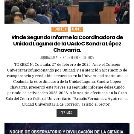
TORREÓN
UADEC
Posted
in
Rinde Segundo Informe la Coordinadora de
Unidad Laguna de la UAdeC Sandra López
Chavarría.
AQUILAGUNA
27 DE FEBRERO DE 2025
TORREÓN, Coahuila. 27 de febrero de 2025. Ante el Consejo
Universitariofuncionando por Unidad, y en atención al principio de
transparencia y rendición decuentas en la Universidad Autónoma de
Coahuila, la coordinadora de la UnidadLaguna, Sandra López
Chavarría, presentó este jueves su segundo informe delsegundo
periodo de actividades 2023-2026. A la sesión efectuada en la Gran
Sala del Centro Cultural Universitario “BraulioFernández Aguirre” de
Ciudad Universitaria de Torreón, asistió el rector…
LEER MAS...