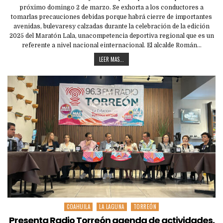
próximo domingo 2 de marzo. Se exhorta a los conductores a
tomarlas precauciones debidas porque habrá cierre de importantes
avenidas, bulevaresy calzadas durante la celebración de la edición
2025 del Maratón Lala, unacompetencia deportiva regional que es un
referente a nivel nacional einternacional. El alcalde Román…
LEER MAS...
COAHUILA
LA LAGUNA
TORREÓN
Posted
in
Presenta Radio Torreón agenda de actividades.