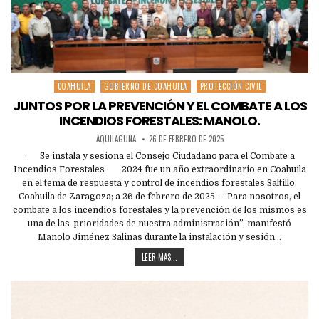
COAHUILA
GOBIERNO DE COAHUILA
PROTECCIÓN CIVIL
Posted
in
JUNTOS POR LA PREVENCIÓN Y EL COMBATE A LOS
INCENDIOS FORESTALES: MANOLO.
AQUILAGUNA
26 DE FEBRERO DE 2025
· Se instala y sesiona el Consejo Ciudadano para el Combate a
Incendios Forestales · 2024 fue un año extraordinario en Coahuila
en el tema de respuesta y control de incendios forestales Saltillo,
Coahuila de Zaragoza; a 26 de febrero de 2025.- “Para nosotros, el
combate a los incendios forestales y la prevención de los mismos es
una de las prioridades de nuestra administración”, manifestó
Manolo Jiménez Salinas durante la instalación y sesión…
LEER MAS...