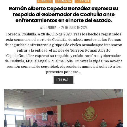
COAHUILA
LA LAGUNA
TORREÓN
Posted
in
Román Alberto Cepeda González expresa su
respaldo al Gobernador de Coahuila ante
enfrentamientos en el norte del estado.
AQUILAGUNA
28 DE JULIO DE 2023
Torreón, Coahuila. A 28 de julio de 2023. Tras los hechos registrados
esta semana en el norte de Coahuila, dondeelementos de las fuerzas
de seguridad enfrentaron a grupos de civiles armadosque intentaron
entrar a la entidad, el alcalde de Torreón Román Alberto
CepedaGonzález expresó su respaldo y colaboración al gobernador
de Coahuila, MiguelÁngel Riquelme Solís. Durante la vigésima novena
reunión semanal de seguridad, el presidentemunicipal solicitó a los
presentes ponerse…
LEER MAS...