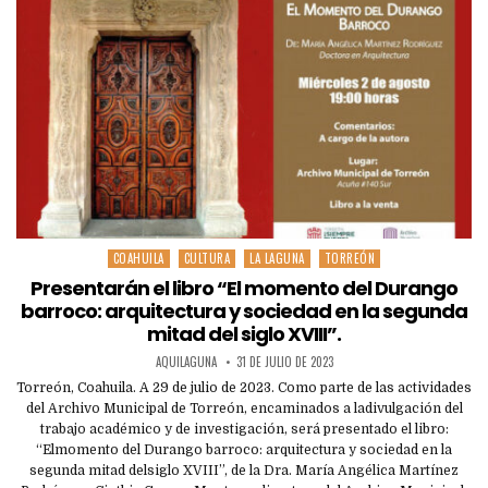
COAHUILA
CULTURA
LA LAGUNA
TORREÓN
Posted
in
Presentarán el libro “El momento del Durango
barroco: arquitectura y sociedad en la segunda
mitad del siglo XVIII”.
AQUILAGUNA
31 DE JULIO DE 2023
Torreón, Coahuila. A 29 de julio de 2023. Como parte de las actividades
del Archivo Municipal de Torreón, encaminados a ladivulgación del
trabajo académico y de investigación, será presentado el libro:
“Elmomento del Durango barroco: arquitectura y sociedad en la
segunda mitad delsiglo XVIII”, de la Dra. María Angélica Martínez