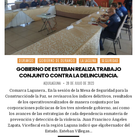
DURANGO
GOBIERNO DE DURANGO
LA LAGUNA
SEGURIDAD
Posted
in
GOBIERNO DE ESTEBAN REALIZA TRABAJO
CONJUNTO CONTRA LA DELINCUENCIA.
AQUILAGUNA
28 DE JULIO DE 2023
Comarca Lagunera., En la sesión de la Mesa de Seguridad para la
Construcciónde la Paz, se revisaron los índices delictivos, resultados
de los operativosrealizados de manera conjunta por las
corporaciones policíacas de los tres nivelesde gobierno, así como
los avances de las estrategias de cada dependencia enmateria de
prevención y detección de la violencia. Juan Francisco Ángeles
Zapata, Vicefiscal en la región Laguna indicó que elgobernador del
Estado, Esteban Villegas…