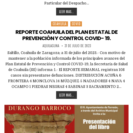
Particular del Despacho…
LEER MAS...
COAHUILA
COVID
Posted
in
REPORTE COAHUILA DEL PLAN ESTATAL DE
PREVENCIÓN Y CONTROL COVID- 19.
AQUILAGUNA
31 DE JULIO DE 2023
Saltillo, Coahuila de Zaragoza; a 31 de julio del 2023.- Con motivo de
mantener a la población informada de los principales avances del
Plan Estatal de Prevención y Control COVID-19, la Secretaría de Salud
de Coahuila (SS) informa: 1.- El REPORTE SEMANAL registran 108
casos sin presentarse defunciones. DISTRIBUCIÓN ACUÑA 6
FRONTERA 4 MONCLOVA 14 MÚZQUIZ 5 NADADORES 4 NAVA 4
OCAMPO 1 PIEDRAS NEGRAS 4 SABINAS 3 SACRAMENTO 2…
LEER MAS...