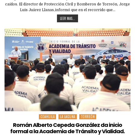
caídos. El director de Protección Civil y Bomberos de Torreón, Jorge
Luis Juárez Llanas,informó que en el recorrido que…
LEER MAS...
COAHUILA
LA LAGUNA
TORREÓN
Posted
in
Román Alberto Cepeda González da inicio
formal a la Academia de Tránsito y Vialidad.