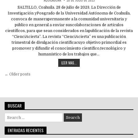
SALTILLO, Coahuila. 28 de julio de 2023. La Dirección de
Investigación yPosgrado de la Universidad Autónoma de Coahuila,
convoca de manerapermanente a la comunidad universitaria y
público en general a enviar suscolaboraciones de artículos
científicos, para que sean considerados en lapublicación de la revista
“CienciAcierta”. La revista “CienciAcierta” es una publicación
trimestral de divulgación científicacuyo objetivo primordial es
promover y difundir el conocimiento científico,tecnológico y
humanístico de los trabajos que…
LEER MAS...
Navegación
← Older posts
de
entradas
BUSCAR
Search
for:
ENTRADAS RECIENTES