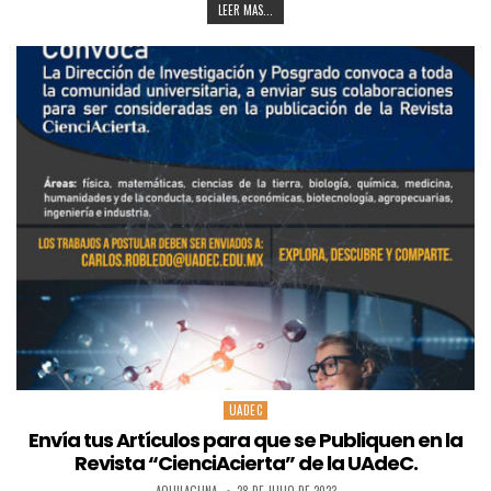
LEER MAS...
UADEC
Posted
in
Envía tus Artículos para que se Publiquen en la
Revista “CienciAcierta” de la UAdeC.
AQUILAGUNA
28 DE JULIO DE 2023