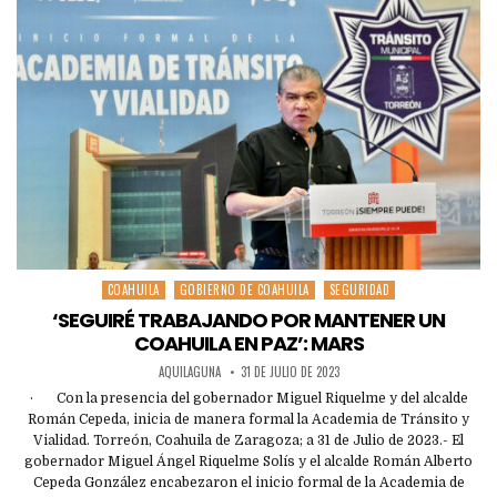
COAHUILA
GOBIERNO DE COAHUILA
SEGURIDAD
Posted
in
‘SEGUIRÉ TRABAJANDO POR MANTENER UN
COAHUILA EN PAZ’: MARS
AQUILAGUNA
31 DE JULIO DE 2023
· Con la presencia del gobernador Miguel Riquelme y del alcalde
Román Cepeda, inicia de manera formal la Academia de Tránsito y
Vialidad. Torreón, Coahuila de Zaragoza; a 31 de Julio de 2023.- El
gobernador Miguel Ángel Riquelme Solís y el alcalde Román Alberto
Cepeda González encabezaron el inicio formal de la Academia de