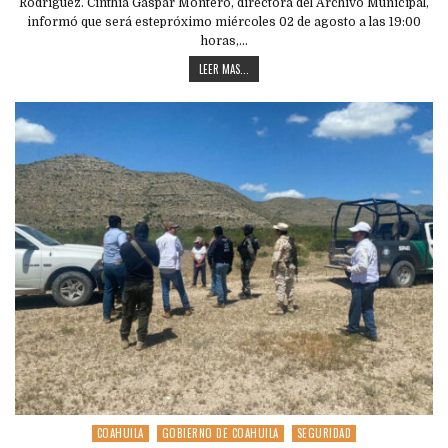
Rodríguez. Cinthia Gaspar Montero, directora del Archivo Municipal,
informó que será estepróximo miércoles 02 de agosto a las 19:00
horas,…
LEER MAS...
COAHUILA
GOBIERNO DE COAHUILA
SEGURIDAD
Posted