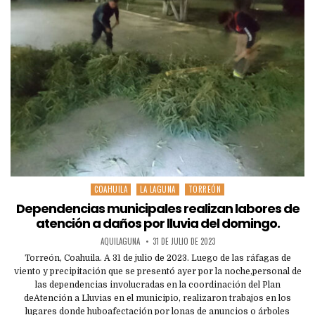
COAHUILA
LA LAGUNA
TORREÓN
Posted
in
Dependencias municipales realizan labores de
atención a daños por lluvia del domingo.
AQUILAGUNA
31 DE JULIO DE 2023
Torreón, Coahuila. A 31 de julio de 2023. Luego de las ráfagas de
viento y precipitación que se presentó ayer por la noche,personal de
las dependencias involucradas en la coordinación del Plan
deAtención a Lluvias en el municipio, realizaron trabajos en los
lugares donde huboafectación por lonas de anuncios o árboles