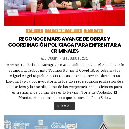
COAHUILA
GOBIERNO DE COAHUILA
SEGURIDAD
Posted
in
RECONOCE MARS AVANCE DE OBRAS Y
COORDINACIÓN POLICIACA PARA ENFRENTAR A
CRIMINALES
AQUILAGUNA
31 DE JULIO DE 2023
Torreón, Coahuila de Zaragoza; a 31 de Julio de 2023.- Al encabezar la
reunión del Subcomité Técnico Regional Covid-19, el gobernador
Miguel Ángel Riquelme Solís reconoció el avance de obras en La
Laguna, la gran convocatoria de los diversos equipos profesionales
deportivos y la coordinación de las corporaciones policiacas para
enfrentar a los criminales en la Región Norte de Coahuila. El
Mandatario estatal destacó que la obra del Paso Villa…
LEER MAS...