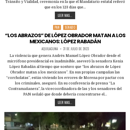
Tránsito y Vialidad, ceremonia en la que el Mandatario estatal reiteró
que en los 123 días que…
LEER MAS...
PAN
SENADO
Posted
in
“LOS ABRAZOS” DE LÓPEZ OBRADOR MATAN A LOS
MEXICANOS: LÓPEZ RABADÁN
AQUILAGUNA
31 DE JULIO DE 2023
La violencia que genera Andrés Manuel López Obrador desde el
micrófono presidencial es inadmisible, aseveró la senadora Kenia
López Rabadán al tiempo que sostuvo que “los abrazos de López
Obrador matan a los mexicanos”. En sus propias campañas las
“corcholatas”, están viviendo los errores de Morena por pactar con
los criminales, aseguró. En su conferencia de prensa “La
Contramañanera”, la vicecoordinadora de las y los senadores del
PAN señaló que donde debería concentrarse el…
LEER MAS...