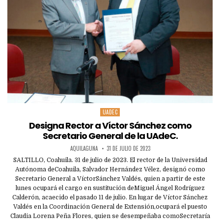
UADEC
Posted
in
Designa Rector a Víctor Sánchez como
Secretario General de la UAdeC.
AQUILAGUNA
31 DE JULIO DE 2023
SALTILLO, Coahuila. 31 de julio de 2023. El rector de la Universidad
Autónoma deCoahuila, Salvador Hernández Vélez, designó como
Secretario General a VíctorSánchez Valdés, quien a partir de este
lunes ocupará el cargo en sustitución deMiguel Ángel Rodríguez
Calderón, acaecido el pasado 11 de julio. En lugar de Víctor Sánchez
Valdés en la Coordinación General de Extensión,ocupará el puesto
Claudia Lorena Peña Flores, quien se desempeñaba comoSecretaría