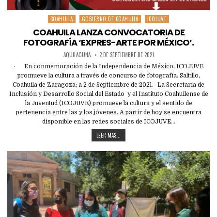
COAHUILA
GOBIERNO DE COAHUILA
ICOJUVE
Posted
in
COAHUILA LANZA CONVOCATORIA DE
FOTOGRAFÍA ‘EXPRES-ARTE POR MÉXICO’.
AQUILAGUNA
2 DE SEPTIEMBRE DE 2021
· En conmemoración de la Independencia de México, ICOJUVE
promueve la cultura a través de concurso de fotografía. Saltillo,
Coahuila de Zaragoza; a 2 de Septiembre de 2021.- La Secretaria de
Inclusión y Desarrollo Social del Estado y el Instituto Coahuilense de
la Juventud (ICOJUVE) promueve la cultura y el sentido de
pertenencia entre las y los jóvenes. A partir de hoy se encuentra
disponible en las redes sociales de ICOJUVE…
LEER MAS...