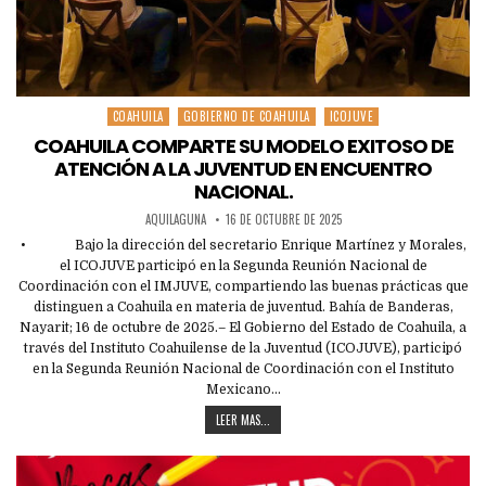
COAHUILA
GOBIERNO DE COAHUILA
ICOJUVE
Posted
in
COAHUILA COMPARTE SU MODELO EXITOSO DE
ATENCIÓN A LA JUVENTUD EN ENCUENTRO
NACIONAL.
AQUILAGUNA
16 DE OCTUBRE DE 2025
• Bajo la dirección del secretario Enrique Martínez y Morales,
el ICOJUVE participó en la Segunda Reunión Nacional de
Coordinación con el IMJUVE, compartiendo las buenas prácticas que
distinguen a Coahuila en materia de juventud. Bahía de Banderas,
Nayarit; 16 de octubre de 2025.– El Gobierno del Estado de Coahuila, a
través del Instituto Coahuilense de la Juventud (ICOJUVE), participó
en la Segunda Reunión Nacional de Coordinación con el Instituto
Mexicano…
LEER MAS...