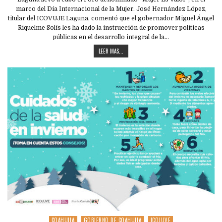
marco del Día Internacional de la Mujer. José Hernández López,
titular del ICOVUJE Laguna, comentó que el gobernador Miguel Ángel
Riquelme Solís les ha dado la instrucción de promover políticas
públicas en el desarrollo integral de la…
LEER MAS...
COAHUILA
GOBIERNO DE COAHUILA
ICOJUVE
Posted