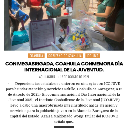
COAHUILA
GOBIERNO DE COAHUILA
ICOJUVE
Posted
in
CON MEGABRIGADA, COAHUILA CONMEMORA DÍA
INTERNACIONAL DE LA JUVENTUD.
AQUILAGUNA
12 DE AGOSTO DE 2021
· Dependencias estatales se unieron en sinergia con ICOJUVE
para brindar atención y servicios Saltillo, Coahuila de Zaragoza; a 12
de Agosto de 2021.- En conmemoración al Día Internacional de la
Juventud 2021, el Instituto Coahuilense de la Juventud (ICOJUVE)
llevó a cabo una macrobrigada interinstitucional de atención y
servicios para la población joven en la Alameda Zaragoza de la
Capital del Estado. Azalea Maldonado Wong, titular del ICOJUVE,
señaló que…