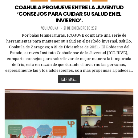
in
COAHUILA PROMUEVE ENTRE LA JUVENTUD
‘CONSEJOS PARA CUIDAR SU SALUD EN EL
INVIERNO’.
AQUILAGUNA
21 DE DICIEMBRE DE 2021
· Por bajas temperaturas, ICOJUVE comparte una serie de
herramientas para mantener su salud en el período invernal. Saltillo,
Coahuila de Zaragoza; a 21 de Diciembre de 2021.- El Gobierno del
Estado, a través Instituto Coahuilense de la Juventud (ICOJUVE),
comparte consejos para sobrellevar de mejor manera la temporada
de frío, esto en razón de que durante el invierno las personas,
especialmente las y los adolescentes, son más propensas a padecer…
LEER MAS...