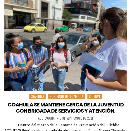
COAHUILA
GOBIERNO DE COAHUILA
ICOJUVE
Posted
in
COAHUILA SE MANTIENE CERCA DE LA JUVENTUD
CON BRIGADA DE SERVICIOS Y ATENCIÓN.
AQUILAGUNA
8 DE SEPTIEMBRE DE 2021
· Dentro del marco de la Semana de Prevención del Suicidio,
ICOJUVE llevó a cabo brigada de atención en la Plaza Nueva Tlaxcala,