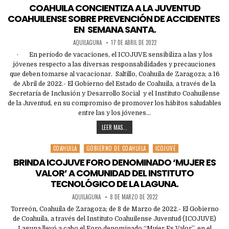
in
COAHUILA CONCIENTIZA A LA JUVENTUD
COAHUILENSE SOBRE PREVENCIÓN DE ACCIDENTES
EN SEMANA SANTA.
AQUILAGUNA
17 DE ABRIL DE 2022
· En período de vacaciones, el ICOJUVE sensibiliza a las y los
jóvenes respecto a las diversas responsabilidades y precauciones
que deben tomarse al vacacionar. Saltillo, Coahuila de Zaragoza; a 16
de Abril de 2022.- El Gobierno del Estado de Coahuila, a través de la
Secretaría de Inclusión y Desarrollo Social y el Instituto Coahuilense
de la Juventud, en su compromiso de promover los hábitos saludables
entre las y los jóvenes…
LEER MAS...
COAHUILA
GOBIERNO DE COAHUILA
ICOJUVE
Posted
in
BRINDA ICOJUVE FORO DENOMINADO ‘MUJER ES
VALOR’ A COMUNIDAD DEL INSTITUTO
TECNOLÓGICO DE LA LAGUNA.
AQUILAGUNA
8 DE MARZO DE 2022
Torreón, Coahuila de Zaragoza; de 8 de Marzo de 2022.- El Gobierno
de Coahuila, a través del Instituto Coahuilense Juventud (ICOJUVE)
Laguna llevó a cabo el Foro denominado “Mujer Es Valor”, en el