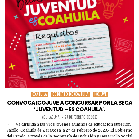
COAHUILA
GOBIERNO DE COAHUILA
ICOJUVE
Posted
in
CONVOCA ICOJUVE A CONCURSAR POR LA BECA
‘JUVENTUD – ES COAHUILA´.
AQUILAGUNA
27 DE FEBRERO DE 2023
· Va dirigida a las y los jóvenes alumnos de educación superior.
Saltillo, Coahuila de Zaragoza; a 27 de Febrero de 2023.- El Gobierno
del Estado, a través de la Secretaría de Inclusión y Desarrollo Social