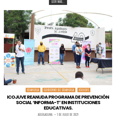
LEER MAS...
COAHUILA
GOBIERNO DE COAHUILA
ICOJUVE
Posted
in
ICOJUVE REANUDA PROGRAMA DE PREVENCIÓN
SOCIAL ‘INFORMA-T’ EN INSTITUCIONES
EDUCATIVAS.
AQUILAGUNA
1 DE JULIO DE 2021