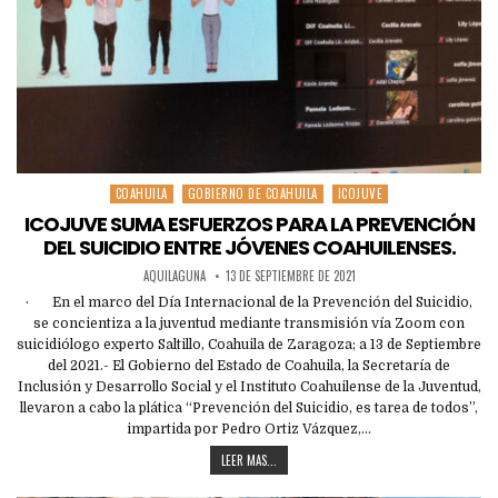
COAHUILA
GOBIERNO DE COAHUILA
ICOJUVE
Posted
in
ICOJUVE SUMA ESFUERZOS PARA LA PREVENCIÓN
DEL SUICIDIO ENTRE JÓVENES COAHUILENSES.
AQUILAGUNA
13 DE SEPTIEMBRE DE 2021
· En el marco del Día Internacional de la Prevención del Suicidio,
se concientiza a la juventud mediante transmisión vía Zoom con
suicidiólogo experto Saltillo, Coahuila de Zaragoza; a 13 de Septiembre
del 2021.- El Gobierno del Estado de Coahuila, la Secretaría de
Inclusión y Desarrollo Social y el Instituto Coahuilense de la Juventud,
llevaron a cabo la plática “Prevención del Suicidio, es tarea de todos”,
impartida por Pedro Ortiz Vázquez,…
LEER MAS...