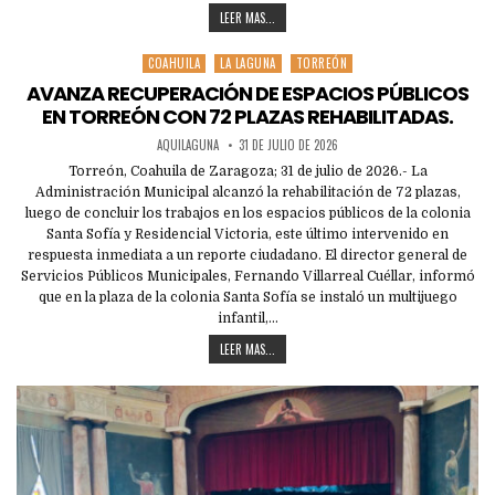
LEER MAS...
COAHUILA
LA LAGUNA
TORREÓN
Posted
in
AVANZA RECUPERACIÓN DE ESPACIOS PÚBLICOS
EN TORREÓN CON 72 PLAZAS REHABILITADAS.
AQUILAGUNA
31 DE JULIO DE 2026
Torreón, Coahuila de Zaragoza; 31 de julio de 2026.- La
Administración Municipal alcanzó la rehabilitación de 72 plazas,
luego de concluir los trabajos en los espacios públicos de la colonia
Santa Sofía y Residencial Victoria, este último intervenido en
respuesta inmediata a un reporte ciudadano. El director general de
Servicios Públicos Municipales, Fernando Villarreal Cuéllar, informó
que en la plaza de la colonia Santa Sofía se instaló un multijuego
infantil,…
LEER MAS...