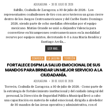
AQUILAGUNA
30 DE JULIO DE 2026
Saltillo, Coahuila de Zaragoza; a 30 de julio de 2026.- Los
representantes coahuilenses de tiro con arco tuvieron un gran cierre
dentro de los Juegos Centroamericanos y del Caribe Santo Domingo
2026, siendo parte de ocho medallas obtenidas por el equipo
mexicano. Matías Grande se unió a Alejandra Valencia para
convertirse en bicampeones centroamericanos en la modalidad
recurvo por equipos mixtos, derrotando 6-0 a Ana María Rendón y
Santiago Arcila,…
LEER MAS...
COAHUILA
LA LAGUNA
TORREÓN
Posted
in
FORTALECE DSPM LA SALUD EMOCIONAL DE SUS
MANDOS PARA BRINDAR UN MEJOR SERVICIO A LA
CIUDADANÍA.
AQUILAGUNA
30 DE JULIO DE 2026
Torreón, Coahuila de Zaragoza; a 30 de julio de 2026.- Como parte de
la estrategia de fortalecimiento institucional y del cuidado integral del
personal, la Dirección de Seguridad Pública Municipal llevó a cabo
una capacitación en materia de salud emocional, dirigida a alrededor
de 30 mandos de las áreas operativa y administrativa, con el