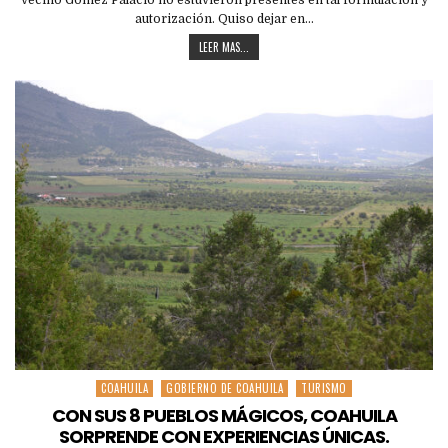
autorización. Quiso dejar en…
LEER MAS...
COAHUILA
GOBIERNO DE COAHUILA
TURISMO
Posted
in
CON SUS 8 PUEBLOS MÁGICOS, COAHUILA
SORPRENDE CON EXPERIENCIAS ÚNICAS.