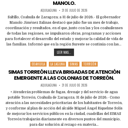
MANOLO.
AQUILAGUNA
31 DE JULIO DE 2026
Saltillo, Coahuila de Zaragoza; a 31 de julio de 2026.- El gobernador
Manolo Jiménez Salinas destacó que julio fue un mes de trabajo,
coordinación y resultados, en el que, junto con las y los coahuilenses
de todas las regiones, se impulsaron obras, programas y acciones
para fortalecer el desarrollo del estado y mejorar la calidad de vida de
las familias. Informó que en la región Sureste se continúa con las…
LEER MAS...
COAHUILA
LA LAGUNA
SIMAS
TORREÓN
Posted
in
SIMAS TORREÓN LLEVA BRIGADAS DE ATENCIÓN
EMERGENTE A LAS COLONIAS DE TORREÓN.
AQUILAGUNA
31 DE JULIO DE 2026
• Atenderán problemas de fugas, drenaje y del servicio de agua
potable Torreón, Coahuila de Zaragoza; 31 de julio de 2026.- Como
atención a las necesidades prioritarias de los habitantes de Torreón,
y conforme al plan de acción del alcalde Miguel Ángel Riquelme Solís
de mejorar los servicios públicos en la ciudad, cuadrillas del SIMAS
Torreón trabajarán diariamente en diversos puntos del municipio,
para dar solución al rezago en materia…