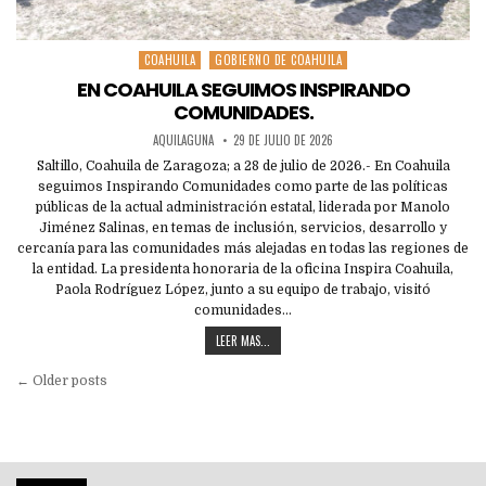
COAHUILA
GOBIERNO DE COAHUILA
Posted
in
EN COAHUILA SEGUIMOS INSPIRANDO
COMUNIDADES.
AQUILAGUNA
29 DE JULIO DE 2026
Saltillo, Coahuila de Zaragoza; a 28 de julio de 2026.- En Coahuila
seguimos Inspirando Comunidades como parte de las políticas
públicas de la actual administración estatal, liderada por Manolo
Jiménez Salinas, en temas de inclusión, servicios, desarrollo y
cercanía para las comunidades más alejadas en todas las regiones de
la entidad. La presidenta honoraria de la oficina Inspira Coahuila,
Paola Rodríguez López, junto a su equipo de trabajo, visitó
comunidades…
LEER MAS...
Navegación
← Older posts
de
entradas