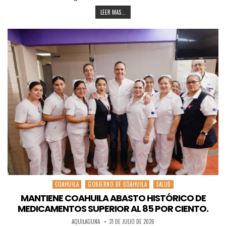
LEER MAS...
COAHUILA
GOBIERNO DE COAHUILA
SALUD
Posted
in
MANTIENE COAHUILA ABASTO HISTÓRICO DE
MEDICAMENTOS SUPERIOR AL 85 POR CIENTO.
AQUILAGUNA
31 DE JULIO DE 2026