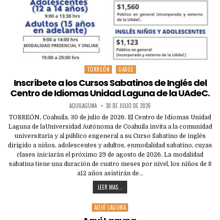
TORREÓN
UADEC
Posted
in
Inscríbete a los Cursos Sabatinos de Inglés del
Centro de Idiomas Unidad Laguna de la UAdeC.
AQUILAGUNA
30 DE JULIO DE 2026
TORREÓN, Coahuila. 30 de julio de 2026. El Centro de Idiomas Unidad
Laguna de laUniversidad Autónoma de Coahuila invita a la comunidad
universitaria y al público engeneral a su Curso Sabatino de inglés
dirigido a niños, adolescentes y adultos, enmodalidad sabatino, cuyas
clases iniciarán el próximo 29 de agosto de 2026. La modalidad
sabatina tiene una duración de cuatro meses por nivel, los niños de 8
a12 años asistirán de…
LEER MAS...
AQUÍ LAGUNA
Posted
in