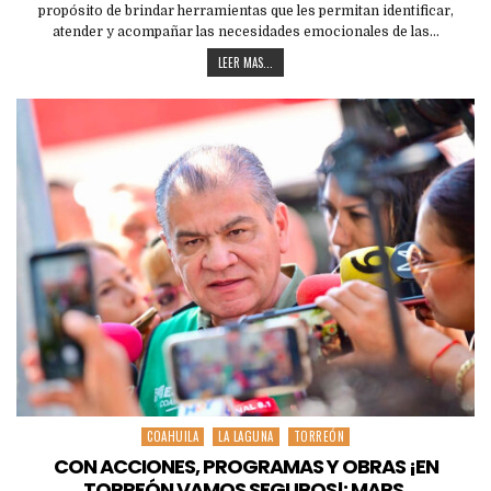
propósito de brindar herramientas que les permitan identificar,
atender y acompañar las necesidades emocionales de las…
LEER MAS...
COAHUILA
LA LAGUNA
TORREÓN
Posted
in
CON ACCIONES, PROGRAMAS Y OBRAS ¡EN
TORREÓN VAMOS SEGUROS!: MARS.