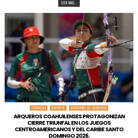
LEER MAS...
COAHUILA
DEPORTE
GOBIERNO DE COAHUILA
Posted
in
ARQUEROS COAHUILENSES PROTAGONIZAN
CIERRE TRIUNFAL EN LOS JUEGOS
CENTROAMERICANOS Y DEL CARIBE SANTO
DOMINGO 2026.