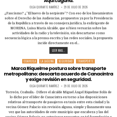
Aquí Laguna.
OLGA QUIRARTE RAMÍREZ
29 DE JULIO DE 2026
¿Fascismo? ¿”El huevo de la serpiente”? Con eso de los lineamientos
sobre el Derecho de las Audiencias, propuestos ya por la Presidencia
de la República a través de su consejera jurídica, la exdirigente de
MORENA, Luisa María Alcalde, que si bien versarán sobre las
actividades de la radio y la televisión, sin descartarse como
secuencia lógica a la prensa escrita y las redes sociales, la propuesta
incide directamente en el…
LEER MAS...
COAHUILA
LA LAGUNA
SEGURIDAD
TRANSPORTE
Posted
in
Marca Riquelme postura sobre transporte
metropolitano: descarta acuerdo de Canacintra
y exige revisión en seguridad.
OLGA QUIRARTE RAMÍREZ
29 DE JULIO DE 2026
Torreón, Coahuila.- Difiere el alcalde Miguel Ángel Riquelme Solís de
lo dicho por el líder de Canacintra en torno a las disposiciones
relativas al transporte de pasajeros en taxis entre esta ciudad y la
vecina Gómez Palacio sin revisión alguna, simple y llanamente una
vez que las autoridades de este municipio que encabeza y las del
vecino Gómez Palacio no estuvieron presentes en tal formulación y