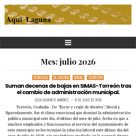
Mes:
julio 2026
COAHUILA
LA LAGUNA
SIMAS
TORREÓN
Posted
in
Suman decenas de bajas en SIMAS-Torreón tras
el cambio de administración municipal.
OLGA QUIRARTE RAMÍREZ
31 DE JULIO DE 2026
Torreón, Coahuila.- De “llorar y crujir de dientes”, literal y
figuradamente, fue el clima emocional que dominó la administración
pública municipal este día, el último del mes de julio, fecha en que a
muchos empleados y funcionarios al servicio del Ayuntamiento de
este municipio se les terminó la relación laboral este último día del
mes de julio de 2026, sin que hubiera mediado en lo general alguna