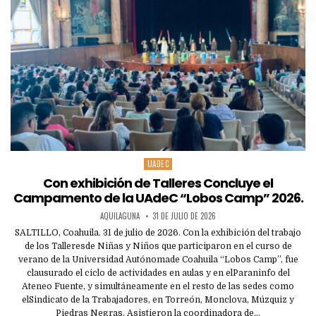
UADEC
Posted
in
Con exhibición de Talleres Concluye el
Campamento de la UAdeC “Lobos Camp” 2026.
AQUILAGUNA
31 DE JULIO DE 2026
SALTILLO, Coahuila. 31 de julio de 2026. Con la exhibición del trabajo
de los Talleresde Niñas y Niños que participaron en el curso de
verano de la Universidad Autónomade Coahuila “Lobos Camp”, fue
clausurado el ciclo de actividades en aulas y en elParaninfo del
Ateneo Fuente, y simultáneamente en el resto de las sedes como
elSindicato de la Trabajadores, en Torreón, Monclova, Múzquiz y
Piedras Negras. Asistieron la coordinadora de…