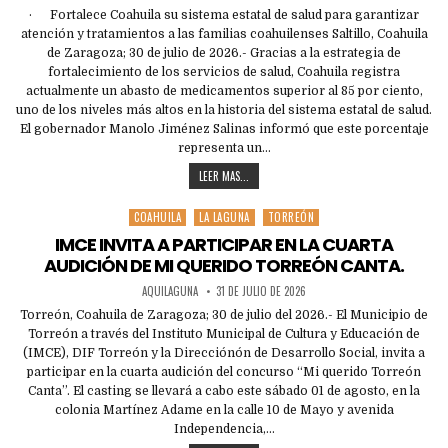
· Fortalece Coahuila su sistema estatal de salud para garantizar
atención y tratamientos a las familias coahuilenses Saltillo, Coahuila
de Zaragoza; 30 de julio de 2026.- Gracias a la estrategia de
fortalecimiento de los servicios de salud, Coahuila registra
actualmente un abasto de medicamentos superior al 85 por ciento,
uno de los niveles más altos en la historia del sistema estatal de salud.
El gobernador Manolo Jiménez Salinas informó que este porcentaje
representa un…
LEER MAS...
COAHUILA
LA LAGUNA
TORREÓN
Posted
in
IMCE INVITA A PARTICIPAR EN LA CUARTA
AUDICIÓN DE MI QUERIDO TORREÓN CANTA.
AQUILAGUNA
31 DE JULIO DE 2026
Torreón, Coahuila de Zaragoza; 30 de julio del 2026.- El Municipio de
Torreón a través del Instituto Municipal de Cultura y Educación de
(IMCE), DIF Torreón y la Direcciónón de Desarrollo Social, invita a
participar en la cuarta audición del concurso “Mi querido Torreón
Canta”. El casting se llevará a cabo este sábado 01 de agosto, en la
colonia Martínez Adame en la calle 10 de Mayo y avenida
Independencia,…