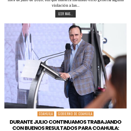
violación a las…
LEER MAS...
COAHUILA
GOBIERNO DE COAHUILA
Posted
in
DURANTE JULIO CONTINUAMOS TRABAJANDO
CON BUENOS RESULTADOS PARA COAHUILA: