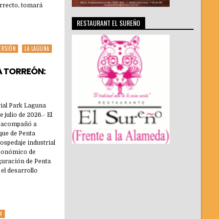
orrecto, tomará
RESTAURANT EL SUREÑO
ERSIÓN
LA LAGUNA
A TORREÓN:
ial Park Laguna
 julio de 2026.- El
s acompañó a
que de Penta
ospedaje industrial
 económico de
guración de Penta
el desarrollo
N