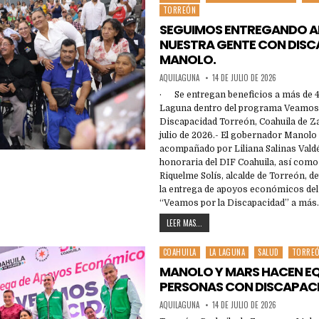
TORREÓN
in
SEGUIMOS ENTREGANDO A
NUESTRA GENTE CON DISC
MANOLO.
AQUILAGUNA
14 DE JULIO DE 2026
· Se entregan beneficios a más de 
Laguna dentro del programa Veamos 
Discapacidad Torreón, Coahuila de Za
julio de 2026.- El gobernador Manolo
acompañado por Liliana Salinas Valdé
honoraria del DIF Coahuila, así como
Riquelme Solís, alcalde de Torreón, 
la entrega de apoyos económicos de
“Veamos por la Discapacidad” a más
LEER MAS...
COAHUILA
LA LAGUNA
SALUD
TORRE
Posted
in
MANOLO Y MARS HACEN EQ
PERSONAS CON DISCAPAC
AQUILAGUNA
14 DE JULIO DE 2026