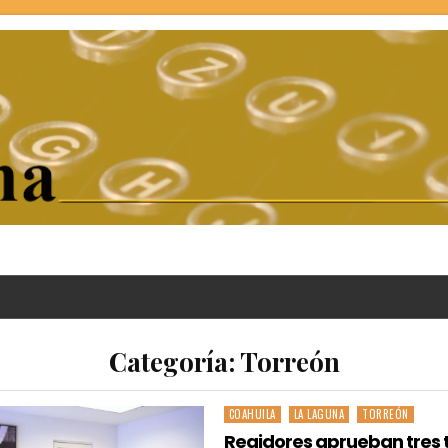
Categoría:
Torreón
COAHUILA
LA LAGUNA
TORREÓN
Posted
in
Regidores aprueban tres 