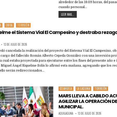
alrededor de las 18:09 horas, del pasad
cuando personal…
LEER MAS...
A
OBRA
TORREÓN
lme el Sistema Vial El Campesino y destraba rezago
13 DE JULIO DE 2026
dó cancelada la realización del proyecto del Sistema Vial El Campesino, o
a cargo del fallecido Román Alberto Cepeda González con una inversión pro
la cual estaba proyectada para ejecutarse entre los fines del presente año e 
de Miguel Ángel Riquelme Solís lo afirmó esta mañana, agregando que los r
ello serán redireccionados…
COAHUILA
LA LAGUNA
TORREÓN
Posted
in
MARS LLEVA A CABILDO A
AGILIZAR LA OPERACIÓN D
MUNICIPAL.
AQUILAGUNA
13 DE JULIO DE 2026