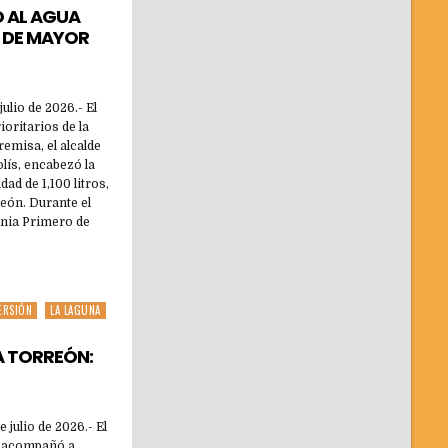
O AL AGUA
 DE MAYOR
ulio de 2026.- El
ioritarios de la
emisa, el alcalde
lís, encabezó la
ad de 1,100 litros,
reón. Durante el
lonia Primero de
ERSIÓN
LA LAGUNA
A TORREÓN:
 julio de 2026.- El
s acompañó a