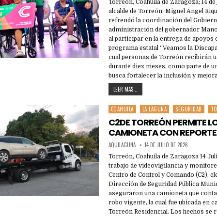
Torreón, Coahuila de Zaragoza; 14 de j
alcalde de Torreón, Miguel Ángel Riqu
refrendó la coordinación del Gobiern
administración del gobernador Mano
al participar en la entrega de apoyo
programa estatal “Veamos la Discapa
cual personas de Torreón recibirán 
durante diez meses, como parte de un
busca fortalecer la inclusión y mejor
LEER MAS...
COAHUILA
LA LAGUNA
SEGURIDAD
T
Posted
in
C2DE TORREÓN PERMITE L
CAMIONETA CON REPORTE 
AQUILAGUNA
14 DE JULIO DE 2026
Torreón, Coahuila de Zaragoza 14 Juli
trabajo de videovigilancia y monitor
Centro de Control y Comando (C2), el
Dirección de Seguridad Pública Muni
aseguraron una camioneta que conta
robo vigente, la cual fue ubicada en ca
Torreón Residencial. Los hechos se 