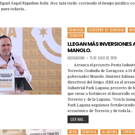
iguel Ángel Riquelme Solís. Hoy más tarde, corriendo el tiempo jurídico c
, pues todavía…
COAHUILA
GOBIERNO DE COAHUILA
INV
Posted
TORREÓN
in
LLEGAN MÁS INVERSIONES 
MANOLO.
AQUILAGUNA
15 DE JULIO DE 2026
· Arranca el proyecto Penta Industr
Torreón, Coahuila de Zaragoza; a 14 de
gobernador Manolo Jiménez Salina
directivos del Grupo JIBE en el arran
Industrial Park Laguna, proyecto de h
que viene a fortalecer el desarrollo
Torreón y de la Laguna. “Con la inau
Park Laguna seguimos fortaleciendo 
económico de Torreón y de toda la…
LEER MAS...
AGUA
COAHUILA
LA LAGUNA
TORREÓ
Posted