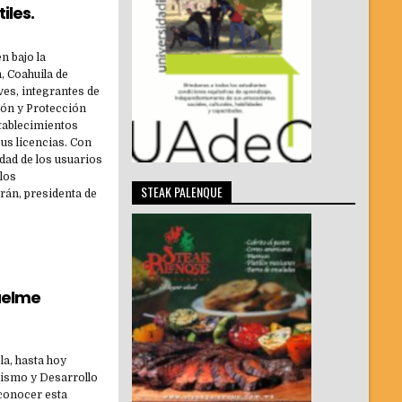
iles.
n bajo la
, Coahuila de
ves, integrantes de
ión y Protección
stablecimientos
us licencias. Con
dad de los usuarios
 los
STEAK PALENQUE
rán, presidenta de
uelme
la, hasta hoy
nismo y Desarrollo
 conocer esta