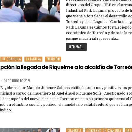
directivos del Grupo JIBE en el arran
Industrial Park Laguna, proyecto de h
que viene a fortalecer el desarrollo
Torreón y de la Laguna. “Con la inau
Park Laguna seguimos fortaleciendo 
económico de Torreón y de toda la r
parque industrial representa…
LEER MAS...
O DE COAHUILA
LA LAGUNA
TORREÓN
opción la llegada de Riquelme a la alcaldía de Torreó
14 DE JULIO DE 2026
- El gobernador Manolo Jiménez Salinas calificó como muy positivos los pr
icipal a cargo del ingeniero Miguel Ángel Riquelme Solís. Cuestionado so
l desempeño del nuevo alcalde de Torreón en esta su primera quincena al f
pio en el ámbito social y político, el mandatario estatal reiteró que se ha
 indicó…
COAHUILA
GOBIERNO DE COAHUILA
LA 
Posted