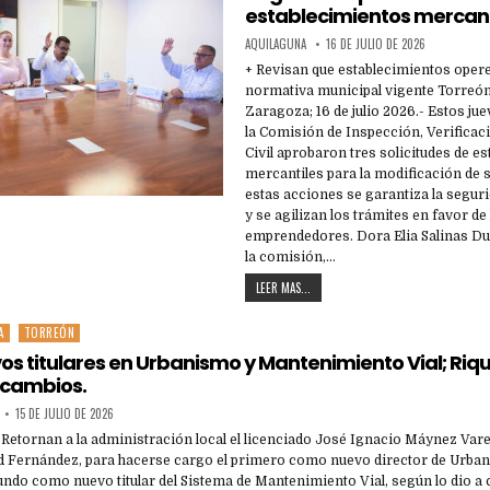
establecimientos mercant
AQUILAGUNA
16 DE JULIO DE 2026
+ Revisan que establecimientos opere
normativa municipal vigente Torreón
Zaragoza; 16 de julio 2026.- Estos jue
la Comisión de Inspección, Verificac
Civil aprobaron tres solicitudes de e
mercantiles para la modificación de s
estas acciones se garantiza la seguri
y se agilizan los trámites en favor de
emprendedores. Dora Elia Salinas Du
la comisión,…
LEER MAS...
A
TORREÓN
s titulares en Urbanismo y Mantenimiento Vial; Riq
 cambios.
15 DE JULIO DE 2026
 Retornan a la administración local el licenciado José Ignacio Máynez Vare
d Fernández, para hacerse cargo el primero como nuevo director de Urba
egundo como nuevo titular del Sistema de Mantenimiento Vial, según lo dio a