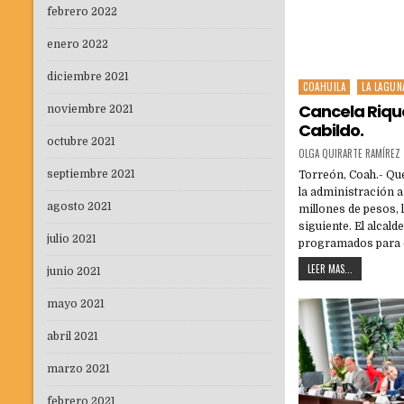
febrero 2022
enero 2022
diciembre 2021
COAHUILA
LA LAGUN
Posted
in
Cancela Rique
noviembre 2021
Cabildo.
octubre 2021
OLGA QUIRARTE RAMÍREZ
septiembre 2021
Torreón, Coah.- Que
la administración 
agosto 2021
millones de pesos, 
siguiente. El alcal
julio 2021
programados para 
LEER MAS...
junio 2021
mayo 2021
abril 2021
marzo 2021
febrero 2021