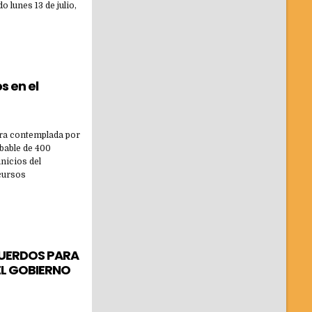
o lunes 13 de julio,
s en el
bra contemplada por
bable de 400
inicios del
ecursos
CUERDOS PARA
EL GOBIERNO