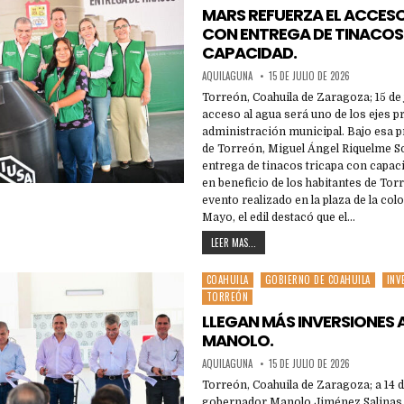
in
MARS REFUERZA EL ACCES
CON ENTREGA DE TINACOS
CAPACIDAD.
AQUILAGUNA
15 DE JULIO DE 2026
Torreón, Coahuila de Zaragoza; 15 de j
acceso al agua será uno de los ejes pr
administración municipal. Bajo esa pr
de Torreón, Miguel Ángel Riquelme So
entrega de tinacos tricapa con capacid
en beneficio de los habitantes de Tor
evento realizado en la plaza de la co
Mayo, el edil destacó que el…
LEER MAS...
COAHUILA
GOBIERNO DE COAHUILA
INV
Posted
TORREÓN
in
LLEGAN MÁS INVERSIONES 
MANOLO.
AQUILAGUNA
15 DE JULIO DE 2026
Torreón, Coahuila de Zaragoza; a 14 de
gobernador Manolo Jiménez Salina