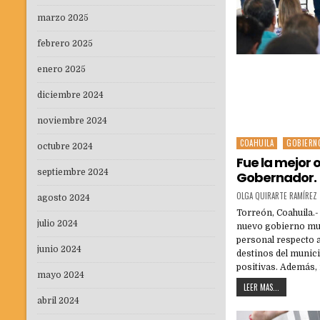
marzo 2025
febrero 2025
enero 2025
diciembre 2024
noviembre 2024
COAHUILA
GOBIERN
Posted
octubre 2024
in
Fue la mejor 
septiembre 2024
Gobernador.
OLGA QUIRARTE RAMÍREZ
agosto 2024
Torreón, Coahuila.
julio 2024
nuevo gobierno mun
personal respecto a
junio 2024
destinos del munici
positivas. Además,
mayo 2024
LEER MAS...
abril 2024