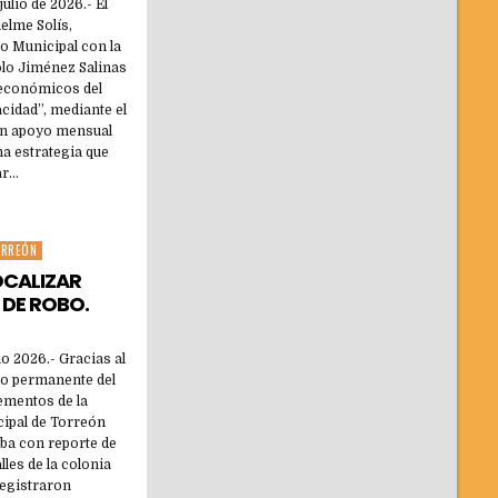
ulio de 2026.- El
elme Solís,
o Municipal con la
lo Jiménez Salinas
s económicos del
cidad”, mediante el
un apoyo mensual
a estrategia que
ar…
ORREÓN
OCALIZAR
DE ROBO.
o 2026.- Gracias al
eo permanente del
ementos de la
cipal de Torreón
ba con reporte de
lles de la colonia
registraron