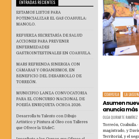
ENTRADAS RECIENTES
ESTAMOS LISTOS PARA
POTENCIALIZAR EL GAS COAHUILA:
MANOLO.
REFUERZA SECRETARÍA DE SALUD
ACCIONES PARA PREVENIR
ENFERMEDADES
GASTROINTESTINALES EN COAHUILA.
MARS REFRENDA SINERGIA CON
CÁMARAS Y ORGANISMOS, EN
BENEFICIO DEL DESARROLLO DE
TORREÓN.
MUNICIPIO LANZA CONVOCATORIA
COAHUILA
LA LAGUN
Posted
PARA EL CONCURSO NACIONAL DE
in
Asumen nuevo
POESÍA ENRIQUETA OCHOA 2026.
anuncia más
Desarrolla tu Talento con Dibujo
OLGA QUIRARTE RAMÍREZ
Artístico y Pintura al Óleo con Talleres
Torreón, Coahuila.-
que Ofrece la UAdeC.
magistrado, y Davi
Territorial, y el s