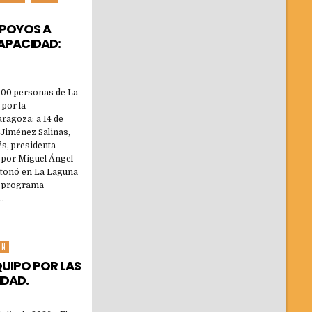
POYOS A
APACIDAD:
400 personas de La
por la
ragoza; a 14 de
 Jiménez Salinas,
s, presidenta
 por Miguel Ángel
detonó en La Laguna
l programa
…
ÓN
UIPO POR LAS
IDAD.