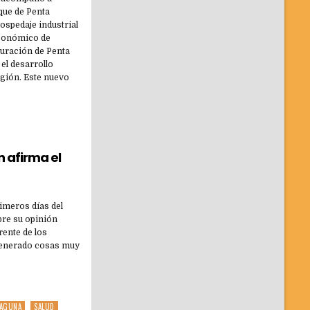
que de Penta
ospedaje industrial
 económico de
guración de Penta
el desarrollo
egión. Este nuevo
n afirma el
imeros días del
bre su opinión
rente de los
n generado cosas muy
LAGUNA
SALUD