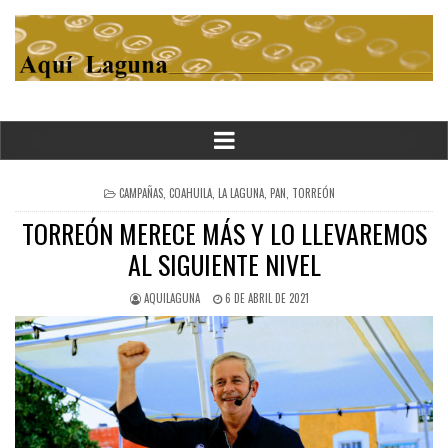
POSTED
CAMPAÑAS
,
COAHUILA
,
LA LAGUNA
,
PAN
,
TORREÓN
IN
TORREÓN MERECE MÁS Y LO LLEVAREMOS
AL SIGUIENTE NIVEL
AQUILAGUNA
6 DE ABRIL DE 2021