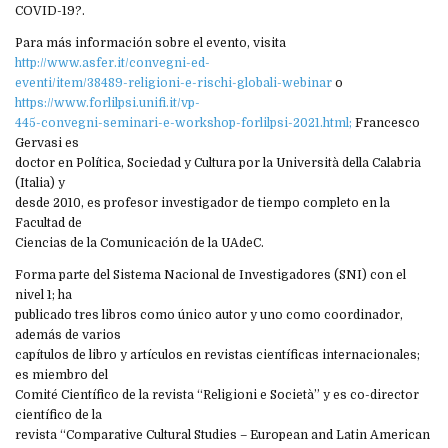
COVID-19?.
Para más información sobre el evento, visita
http://www.asfer.it/convegni-ed-
eventi/item/38489-religioni-e-rischi-globali-webinar
o
https://www.forlilpsi.unifi.it/vp-
445-convegni-seminari-e-workshop-forlilpsi-2021.html;
Francesco
Gervasi es
doctor en Política, Sociedad y Cultura por la Università della Calabria
(Italia) y
desde 2010, es profesor investigador de tiempo completo en la
Facultad de
Ciencias de la Comunicación de la UAdeC.
Forma parte del Sistema Nacional de Investigadores (SNI) con el
nivel 1; ha
publicado tres libros como único autor y uno como coordinador,
además de varios
capítulos de libro y artículos en revistas científicas internacionales;
es miembro del
Comité Científico de la revista “Religioni e Società” y es co-director
científico de la
revista “Comparative Cultural Studies – European and Latin American