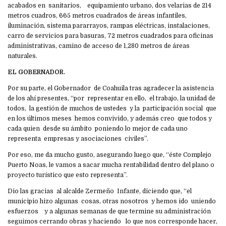
acabados en sanitarios, equipamiento urbano, dos velarias de 214
metros cuadros, 665 metros cuadrados de áreas infantiles,
iluminación, sistema pararrayos, rampas eléctricas, instalaciones,
carro de servicios para basuras, 72 metros cuadrados para oficinas
administrativas, camino de acceso de 1,280 metros de áreas
naturales.
EL GOBERNADOR.
Por su parte, el Gobernador de Coahuila tras agradecer la asistencia
de los ahí presentes, “por representar en ello, el trabajo, la unidad de
todos, la gestión de muchos de ustedes y la participación social que
en los últimos meses hemos convivido, y además creo que todos y
cada quien desde su ámbito poniendo lo mejor de cada uno
representa empresas y asociaciones civiles”.
Por eso, me da mucho gusto, asegurando luego que, “éste Complejo
Puerto Noas, le vamos a sacar mucha rentabilidad dentro del plano o
proyecto turístico que esto representa”.
Dio las gracias al alcalde Zermeño Infante, diciendo que, “el
municipio hizo algunas cosas, otras nosotros y hemos ido uniendo
esfuerzos y a algunas semanas de que termine su administración
seguimos cerrando obras y haciendo lo que nos corresponde hacer,