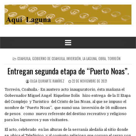
POSTED
COAHUILA
,
GOBIERNO DE COAHUILA
,
INVERSIÓN
,
LA LAGUNA
,
OBRA
,
TORREÓN
IN
Entregan segunda etapa de “Puerto Noas”.
OLGA QUIRARTE RAMÍREZ
22 DE NOVIEMBRE DE 2021
Torreón, Coahuila.- En austero acto inauguratorio, ésta mañana el
Gobernador Miguel Angel Riquelme Solis hizo entrega de la II Etapa
del Complejo y Turístico del Cristo de las Noas, al que se impuso el
nombre de “Puerto Noas”, que sumó una inversión de 56 millones
de pesos como nuevo referente del destino recreativo y religioso
para los laguneros y sus visitantes.
El acto, celebrado en las alturas de la serranía aledaña al sitio donde
se ubica el Teleférico y al conjunto religioso que corona el cerro con