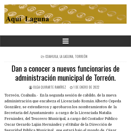
POSTED
COAHUILA
,
LA LAGUNA
,
TORREÓN
IN
Dan a conocer a nuevos funcionarios de
administración municipal de Torreón.
OLGA QUIRARTE RAMÍREZ
1 DE ENERO DE 2022
Torreón, Coahuila.- En la segunda sesión de cabildo, de la nueva
administración que encabeza el Licenciado Román Alberto Cepeda
González, se extendieron y aprobaron los nombramientos de la
Secretaria del Ayuntamiento a cargo de la Licenciada Natalia
Fernández, del Tesorero Municipal, a cargo del Contador Público
Oscar Gerardo Luján Hernández y el titular de la Dirección de
Seguridad Pública Municipal, que estará bajo el mando de César