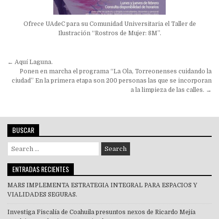
Ofrece UAdeC para su Comunidad Universitaria el Taller de
Ilustración “Rostros de Mujer: 8M”.
Navegación
← Aquí Laguna.
de
Ponen en marcha el programa “La Ola, Torreonenses cuidando la
ciudad” En la primera etapa son 200 personas las que se incorporan
entradas
a la limpieza de las calles. →
BUSCAR
Search
for:
ENTRADAS RECIENTES
MARS IMPLEMENTA ESTRATEGIA INTEGRAL PARA ESPACIOS Y
VIALIDADES SEGURAS.
Investiga Fiscalía de Coahuila presuntos nexos de Ricardo Mejía