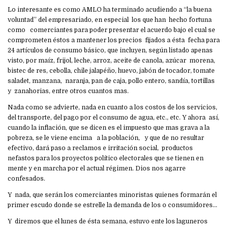
Lo interesante es como AMLO ha terminado acudiendo a “la buena
voluntad” del empresariado, en especial los que han hecho fortuna
como comerciantes para poder presentar el acuerdo bajo el cual se
comprometen éstos a mantener los precios fijados a ésta fecha para
24 artículos de consumo básico, que incluyen, según listado apenas
visto, por maíz, frijol, leche, arroz, aceite de canola, azúcar morena,
bistec de res, cebolla, chile jalapéño, huevo, jabón de tocador, tomate
saladet, manzana, naranja, pan de caja, pollo entero, sandía, tortillas
y zanahorias, entre otros cuantos mas.
Nada como se advierte, nada en cuanto a los costos de los servicios,
del transporte, del pago por el consumo de agua, etc., etc. Y ahora así,
cuando la inflación, que se dicen es el impuesto que mas grava a la
pobreza, se le viene encima a la población, y que de no resultar
efectivo, dará paso a reclamos e irritación social, productos
nefastos para los proyectos político electorales que se tienen en
mente y en marcha por el actual régimen. Dios nos agarre
confesados.
Y nada, que serán los comerciantes minoristas quienes formarán el
primer escudo donde se estrelle la demanda de los o consumidores…
Y diremos que el lunes de ésta semana, estuvo ente los laguneros