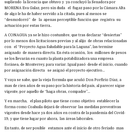
supliendo la licencia que obtuvo y ya concluyó la Senadora por
MORENA Eva Galaz, pero sin duda el fugaz paso por la Cámara Alta
de algo le ha de haber servido a la citada, pues al menos se
“desmodorró” de la apenas perceptible función que registra su
actuación por estas tierra..
A CONAGUA ya se le hizo costumbre, que tras declarar “desiertas”
por lo menos dos licitaciones previas y al alijo de obras relacionadas
con el “Proyecto Agua Saludable para la Laguna”, las termine
asignado de manera directa. En ésta ocasión, los millones de pesos
se los llevarán en cuanto la planta potabilizadora una empresa
foránea, de Monterrey, para variar. Igual pasó desde el inicio, cuando
por asignación directa se asignó el proyecto ejecutivo…
Y vaya se sabe, que la vieja formula que acuñó Don Porfirio Díaz, a
mas de cien años de su paso por la historia del país, al parecer sigue
vigente, por aquello de “haga obras, compadre”…
Y en marcha, el plan piloto que tiene como objetivo establecer la
forma como Coahuila dejará de observar las medidas preventivas
vigentes desde hace ya dos años en contra de la pandemia del Covid-
19, y que tiene lugar por ahora, las áreas laborales.
En tanto, de ser posible estamos ante el inicio de otro feriado mas