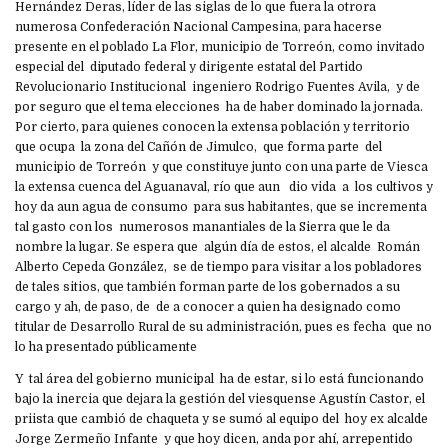
Hernández Deras, líder de las siglas de lo que fuera la otrora
numerosa Confederación Nacional Campesina, para hacerse
presente en el poblado La Flor, municipio de Torreón, como invitado
especial del diputado federal y dirigente estatal del Partido
Revolucionario Institucional ingeniero Rodrigo Fuentes Avila, y de
por seguro que el tema elecciones ha de haber dominado la jornada.
Por cierto, para quienes conocen la extensa población y territorio
que ocupa la zona del Cañón de Jimulco, que forma parte del
municipio de Torreón y que constituye junto con una parte de Viesca
la extensa cuenca del Aguanaval, río que aun dio vida a los cultivos y
hoy da aun agua de consumo para sus habitantes, que se incrementa
tal gasto con los numerosos manantiales de la Sierra que le da
nombre la lugar. Se espera que algún día de estos, el alcalde Román
Alberto Cepeda González, se de tiempo para visitar a los pobladores
de tales sitios, que también forman parte de los gobernados a su
cargo y ah, de paso, de de a conocer a quien ha designado como
titular de Desarrollo Rural de su administración, pues es fecha que no
lo ha presentado públicamente
Y tal área del gobierno municipal ha de estar, si lo está funcionando
bajo la inercia que dejara la gestión del viesquense Agustín Castor, el
priista que cambió de chaqueta y se sumó al equipo del hoy ex alcalde
Jorge Zermeño Infante y que hoy dicen, anda por ahí, arrepentido