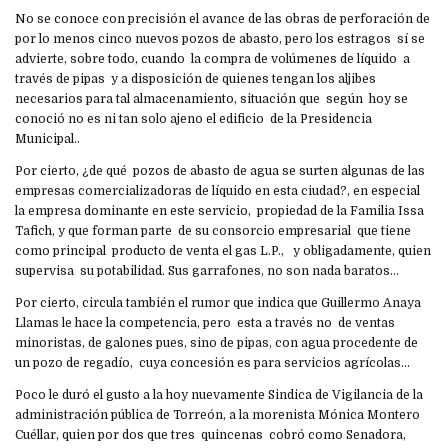
No se conoce con precisión el avance de las obras de perforación de
por lo menos cinco nuevos pozos de abasto, pero los estragos sí se
advierte, sobre todo, cuando la compra de volúmenes de líquido a
través de pipas y a disposición de quienes tengan los aljibes
necesarios para tal almacenamiento, situación que según hoy se
conoció no es ni tan solo ajeno el edificio de la Presidencia
Municipal..
Por cierto, ¿de qué pozos de abasto de agua se surten algunas de las
empresas comercializadoras de líquido en esta ciudad?, en especial
la empresa dominante en este servicio, propiedad de la Familia Issa
Tafich, y que forman parte de su consorcio empresarial que tiene
como principal producto de venta el gas L.P., y obligadamente, quien
supervisa su potabilidad. Sus garrafones, no son nada baratos…
Por cierto, circula también el rumor que indica que Guillermo Anaya
Llamas le hace la competencia, pero esta a través no de ventas
minoristas, de galones pues, sino de pipas, con agua procedente de
un pozo de regadío, cuya concesión es para servicios agrícolas…
Poco le duró el gusto a la hoy nuevamente Sindica de Vigilancia de la
administración pública de Torreón, a la morenista Mónica Montero
Cuéllar, quien por dos que tres quincenas cobró como Senadora,