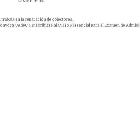
LAS MUJERES.
ón
trabaja en la reparación de colectores.
onvoca UAdeC a Inscribirse al Curso Presencial para el Examen de Admisió