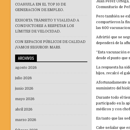
Juan Pérez Ortega, 
COAHUILA EN EL TOP 10 DE
Comunitario de Peñ
GENERACIÓN DE EMPLEO.
Pero también se ex
EXHORTA TRÁNSITO Y VIALIDAD A
compartieron la fin
CONDUCTORES A RESPETAR LOS
las 600 vacunacion
LÍMITES DE VELOCIDAD.
Advirtió que se seg
CON ESPACIOS PÚBLICOS DE CALIDAD
dependerá de la afl
¡VAMOS SEGUROS!: MARS.
“Esta vacunación es
ARCHIVOS
desde el punto que 
La respuesta ha sid
agosto 2026
hijos, recalcó el ga
julio 2026
Afortunadamente no
suministro del bioló
junio 2026
Durante todo el tie
mayo 2026
participado en la a
médicos y con chofe
abril 2026
En tanto que las se
marzo 2026
Cabe señalar que en