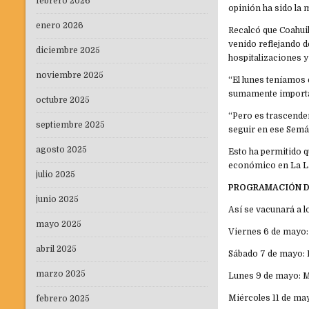
febrero 2026
opinión ha sido la 
enero 2026
Recalcó que Coahuil
venido reflejando 
diciembre 2025
hospitalizaciones y
noviembre 2025
“El lunes teníamos e
sumamente importan
octubre 2025
“Pero es trascenden
septiembre 2025
seguir en ese Semá
agosto 2025
Esto ha permitido q
económico en La La
julio 2025
PROGRAMACIÓN D
junio 2025
Así se vacunará a l
mayo 2025
Viernes 6 de mayo:
abril 2025
Sábado 7 de mayo: I,
marzo 2025
Lunes 9 de mayo: M
Miércoles 11 de may
febrero 2025