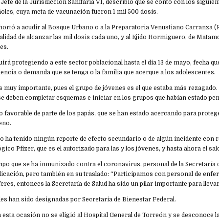
Jefe de la Jurisdicción Sanitaria VI, describió que se contó con los siguie
oles, cuya meta de vacunación fueron 1 mil 500 dosis.
hortó a acudir al Bosque Urbano o a la Preparatoria Venustiano Carranza (
alidad de alcanzar las mil dosis cada uno, y al Ejido Hormiguero, de Matamo
es.
uirá protegiendo a este sector poblacional hasta el día 13 de mayo, fecha q
uencia o demanda que se tenga o la familia que acerque a los adolescentes.
 muy importante, pues el grupo de jóvenes es el que estaba más rezagado. 
se deben completar esquemas e iniciar en los grupos que habían estado pend
o favorable de parte de los papás, que se han estado acercando para protege
leno.
 ha tenido ningún reporte de efecto secundario o de algún incidente con r
gico Pfizer, que es el autorizado para las y los jóvenes, y hasta ahora el sal
mpo que se ha inmunizado contra el coronavirus, personal de la Secretaría 
plicación, pero también en su traslado: “Participamos con personal de enfe
res, entonces la Secretaría de Salud ha sido un pilar importante para llevar
des han sido designadas por Secretaría de Bienestar Federal.
 esta ocasión no se eligió al Hospital General de Torreón y se desconoce l