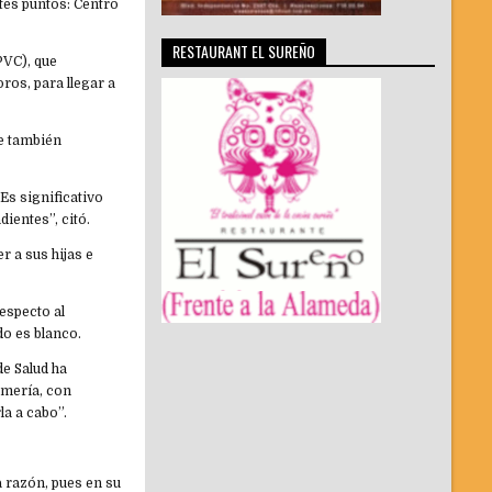
ntes puntos: Centro
RESTAURANT EL SUREÑO
PVC), que
ros, para llegar a
ue también
Es significativo
ientes”, citó.
r a sus hijas e
especto al
do es blanco.
de Salud ha
rmería, con
la a cabo”.
a razón, pues en su