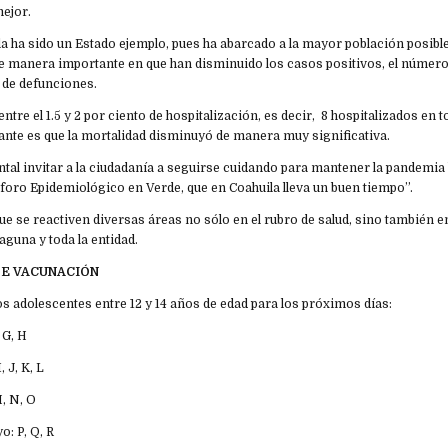
mejor.
a ha sido un Estado ejemplo, pues ha abarcado a la mayor población posible
de manera importante en que han disminuido los casos positivos, el número
 de defunciones.
ntre el 1.5 y 2 por ciento de hospitalización, es decir, 8 hospitalizados en t
te es que la mortalidad disminuyó de manera muy significativa.
tal invitar a la ciudadanía a seguirse cuidando para mantener la pandemia 
foro Epidemiológico en Verde, que en Coahuila lleva un buen tiempo”.
ue se reactiven diversas áreas no sólo en el rubro de salud, sino también en
guna y toda la entidad.
E VACUNACIÓN
os adolescentes entre 12 y 14 años de edad para los próximos días:
 G, H
 J, K, L
, N, O
o: P, Q, R