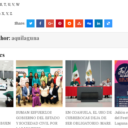
, T, U, V, W
 X, Y, Z
Share:
thor:
aquilaguna
es
SUMAN ESFUERZOS
EN COAHUILA, EL USO DE
Julión 
GOBIERNO DEL ESTADO
CUBREBOCAS DEJA DE
del Fes
L BUEN
Y SOCIEDAD CIVIL POR
SER OBLIGATORIO: MARS.
Laguna