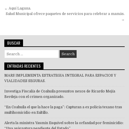
Navegación
← Aquí Laguna.
de
Salud Municipal ofrece paquetes de servicios para celebrar a mamás.
→
entradas
BUSCAR
Search
for:
ENTRADAS RECIENTES
MARS IMPLEMENTA ESTRATEGIA INTEGRAL PARA ESPACIOS Y
VIALIDADES SEGURAS.
Investiga Fiscalía de Coahuila presuntos nexos de Ricardo Mejía
Berdeja con el crimen organizado.
“En Coahuila el que la hace la paga”: Capturan a ex policía texano tras
multihomicidio en Saltillo.
Alerta la ministra Yasmín Esquivel sobre la orfandad por feminicidio:
“Una asignatura pendiente del Estado”.