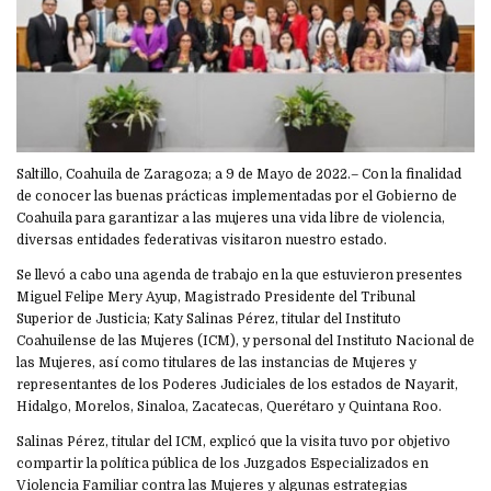
Saltillo, Coahuila de Zaragoza; a 9 de Mayo de 2022.– Con la finalidad
de conocer las buenas prácticas implementadas por el Gobierno de
Coahuila para garantizar a las mujeres una vida libre de violencia,
diversas entidades federativas visitaron nuestro estado.
Se llevó a cabo una agenda de trabajo en la que estuvieron presentes
Miguel Felipe Mery Ayup, Magistrado Presidente del Tribunal
Superior de Justicia; Katy Salinas Pérez, titular del Instituto
Coahuilense de las Mujeres (ICM), y personal del Instituto Nacional de
las Mujeres, así como titulares de las instancias de Mujeres y
representantes de los Poderes Judiciales de los estados de Nayarit,
Hidalgo, Morelos, Sinaloa, Zacatecas, Querétaro y Quintana Roo.
Salinas Pérez, titular del ICM, explicó que la visita tuvo por objetivo
compartir la política pública de los Juzgados Especializados en
Violencia Familiar contra las Mujeres y algunas estrategias