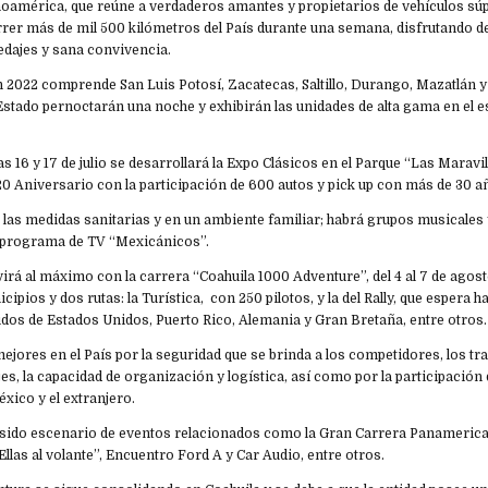
noamérica, que reúne a verdaderos amantes y propietarios de vehículos sú
rrer más de mil 500 kilómetros del País durante una semana, disfrutando d
dajes y sana convivencia.
ón 2022 comprende San Luis Potosí, Zacatecas, Saltillo, Durango, Mazatlán y
 Estado pernoctarán una noche y exhibirán las unidades de alta gama en el
s 16 y 17 de julio se desarrollará la Expo Clásicos en el Parque “Las Maravil
20 Aniversario con la participación de 600 autos y pick up con más de 30 a
 las medidas sanitarias y en un ambiente familiar; habrá grupos musicales 
l programa de TV “Mexicánicos”.
virá al máximo con la carrera “Coahuila 1000 Adventure”, del 4 al 7 de agost
cipios y dos rutas: la Turística, con 250 pilotos, y la del Rally, que espera h
uidos de Estados Unidos, Puerto Rico, Alemania y Gran Bretaña, entre otros.
mejores en el País por la seguridad que se brinda a los competidores, los tra
jes, la capacidad de organización y logística, así como por la participación 
xico y el extranjero.
 sido escenario de eventos relacionados como la Gran Carrera Panamerican
llas al volante”, Encuentro Ford A y Car Audio, entre otros.