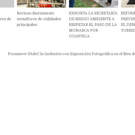
Revisan diariamente
EXHORTA LA SECRETARÍA
REFUE
ores de
semáforos de vialidades
DE MEDIO AMBIENTE A
PREVE
principales.
RESPETAR EL PASO DE LA
EL DE
MONARCA POR
TORRE
COAHUILA.
ón
Promueve UAdeC la Inclusión con Exposición Fotográfica en el Mes d