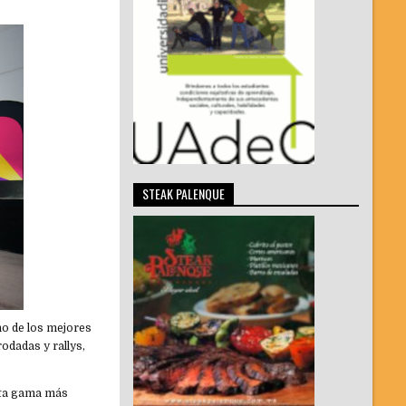
STEAK PALENQUE
no de los mejores
odadas y rallys,
alta gama más