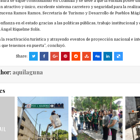
tura se sigue consolidando en Coahuila y se debe a que la entidad posee un
en atractivo y único, excelente sistema carretero y seguridad para la realiz
 Azucena Ramos Ramos, Secretaria de Turismo y Desarrollo de Pueblos Mági
nfianza en el estado gracias a las políticas públicas, trabajo institucional 
Ángel Riquelme Solís.
 la reactivación turística y atrayendo eventos de proyección nacional e i
ys que tenemos en puerta”, concluyó.
Share:
thor:
aquilaguna
es