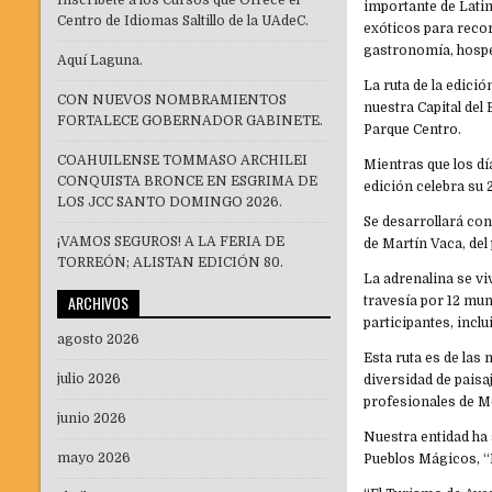
Inscríbete a los Cursos que Ofrece el
importante de Lati
Centro de Idiomas Saltillo de la UAdeC.
exóticos para reco
gastronomía, hospe
Aquí Laguna.
La ruta de la edici
CON NUEVOS NOMBRAMIENTOS
nuestra Capital del
FORTALECE GOBERNADOR GABINETE.
Parque Centro.
COAHUILENSE TOMMASO ARCHILEI
Mientras que los día
CONQUISTA BRONCE EN ESGRIMA DE
edición celebra su 
LOS JCC SANTO DOMINGO 2026.
Se desarrollará con
¡VAMOS SEGUROS! A LA FERIA DE
de Martín Vaca, de
TORREÓN; ALISTAN EDICIÓN 80.
La adrenalina se vi
ARCHIVOS
travesía por 12 muni
participantes, incl
agosto 2026
Esta ruta es de las 
julio 2026
diversidad de paisa
profesionales de Mé
junio 2026
Nuestra entidad ha
mayo 2026
Pueblos Mágicos, “E