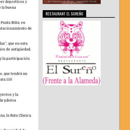
per deportivos y
e la buena
RESTAURANT EL SUREÑO
 Punta Mita; en
 estacionamiento de
las”, que en esta
ños de antigüedad.
y la participación
o, que tendrá un
asta 150
yectos y la
de pilotos
a, la Ruta Clásica