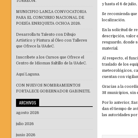
TORREÓN.
y hasta el 6 de juli
MUNICIPIO LANZA CONVOCATORIA
Se recomienda que p
PARA EL CONCURSO NACIONAL DE
localización.
POESÍA ENRIQUETA OCHOA 2026.
En la solicitud de 
Desarrolla tu Talento con Dibujo
descripción, valor 
Artístico y Pintura al Óleo con Talleres
resguardo, donde se
que Ofrece la UAdeC.
material.
Inscríbete a los Cursos que Ofrece el
Al respecto, el fun
Centro de Idiomas Saltillo de la UAdeC.
traslado de los eq
meteorológicos, ca
Aquí Laguna.
cuentan con vigilan
CON NUEVOS NOMBRAMIENTOS
Gracias a la coordi
FORTALECE GOBERNADOR GABINETE.
38 municipios, sin
ARCHIVOS
Por lo anterior, Sa
dan el tiempo de av
agosto 2026
las autoridades por
julio 2026
junio 2026