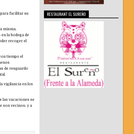
RESTAURANT EL SUREÑO
ara facilitar su
 la misma,
s en la bodega de
oder recoger el
con tiempo el
ómenos
gas de resguardo
tal.
a vigilancia en los
te las vacaciones se
e son vecinos; y a