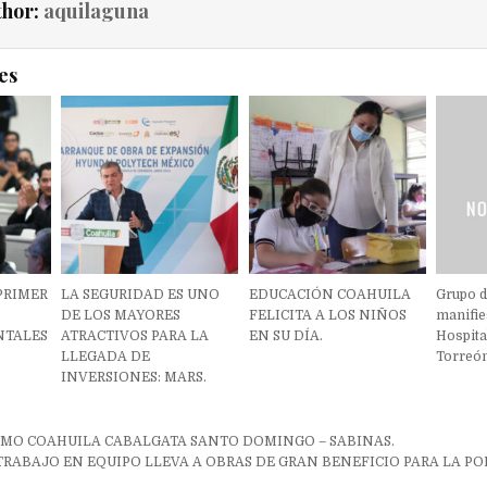
thor:
aquilaguna
es
PRIMER
LA SEGURIDAD ES UNO
EDUCACIÓN COAHUILA
Grupo d
DE LOS MAYORES
FELICITA A LOS NIÑOS
manifie
NTALES
ATRACTIVOS PARA LA
EN SU DÍA.
Hospita
LLEGADA DE
Torreón
INVERSIONES: MARS.
ón
SMO COAHUILA CABALGATA SANTO DOMINGO – SABINAS.
TRABAJO EN EQUIPO LLEVA A OBRAS DE GRAN BENEFICIO PARA LA PO