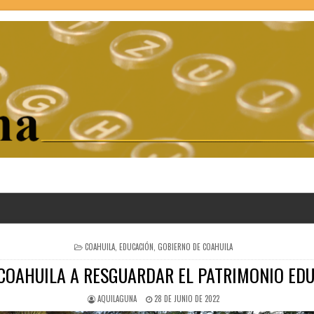
POSTED
COAHUILA
,
EDUCACIÓN
,
GOBIERNO DE COAHUILA
IN
 COAHUILA A RESGUARDAR EL PATRIMONIO EDU
AQUILAGUNA
28 DE JUNIO DE 2022