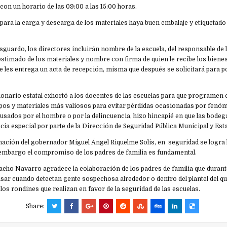
o, con un horario de las 09:00 a las 15:00 horas.
ara la carga y descarga de los materiales haya buen embalaje y etiquetado p
resguardo, los directores incluirán nombre de la escuela, del responsable de
estimado de los materiales y nombre con firma de quien le recibe los biene
 les entrega un acta de recepción, misma que después se solicitará para p
cionario estatal exhortó a los docentes de las escuelas para que programen 
uipos y materiales más valiosos para evitar pérdidas ocasionadas por fen
usados por el hombre o por la delincuencia, hizo hincapié en que las bode
cia especial por parte de la Dirección de Seguridad Pública Municipal y Esta
nación del gobernador Miguel Ángel Riquelme Solís, en seguridad se logra l
 embargo el compromiso de los padres de familia es fundamental.
racho Navarro agradece la colaboración de los padres de familia que duran
isar cuando detectan gente sospechosa alrededor o dentro del plantel del qu
 los rondines que realizan en favor de la seguridad de las escuelas.
Share: