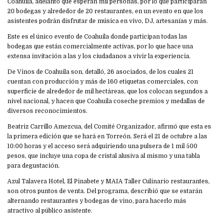
Coahuila, adelantó que esperan mil personas, por lo que participarán
20 bodegas y alrededor de 20 restaurantes, en un evento en que los
asistentes podrán disfrutar de música en vivo, DJ, artesanías y más.
Este es el único evento de Coahuila donde participan todas las
bodegas que están comercialmente activas, por lo que hace una
extensa invitación a las y los ciudadanos a vivir la experiencia.
De Vinos de Coahuila son, detalló, 26 asociados, de los cuales 21
cuentan con producción y más de 160 etiquetas comerciales, con
superficie de alrededor de mil hectáreas, que los colocan segundos a
nivel nacional, y hacen que Coahuila coseche premios y medallas de
diversos reconocimientos.
Beatriz Carrillo Amezcua, del Comité Organizador, afirmó que esta es
la primera edición que se hará en Torreón. Será el 21 de octubre a las
10:00 horas y el acceso será adquiriendo una pulsera de 1 mil 500
pesos, que incluye una copa de cristal alusiva al mismo y una tabla
para degustación.
Azul Talavera Hotel, El Pinabete y MAIA Taller Culinario restaurantes,
son otros puntos de venta. Del programa, describió que se estarán
alternando restaurantes y bodegas de vino, para hacerlo más
atractivo al público asistente.