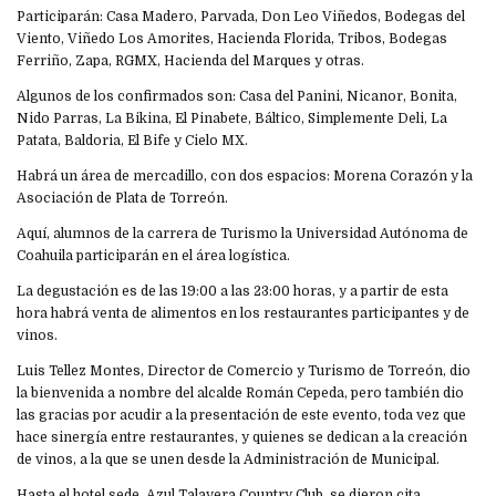
Participarán: Casa Madero, Parvada, Don Leo Viñedos, Bodegas del
Viento, Viñedo Los Amorites, Hacienda Florida, Tribos, Bodegas
Ferriño, Zapa, RGMX, Hacienda del Marques y otras.
Algunos de los confirmados son: Casa del Panini, Nicanor, Bonita,
Nido Parras, La Bikina, El Pinabete, Báltico, Simplemente Deli, La
Patata, Baldoria, El Bife y Cielo MX.
Habrá un área de mercadillo, con dos espacios: Morena Corazón y la
Asociación de Plata de Torreón.
Aquí, alumnos de la carrera de Turismo la Universidad Autónoma de
Coahuila participarán en el área logística.
La degustación es de las 19:00 a las 23:00 horas, y a partir de esta
hora habrá venta de alimentos en los restaurantes participantes y de
vinos.
Luis Tellez Montes, Director de Comercio y Turismo de Torreón, dio
la bienvenida a nombre del alcalde Román Cepeda, pero también dio
las gracias por acudir a la presentación de este evento, toda vez que
hace sinergía entre restaurantes, y quienes se dedican a la creación
de vinos, a la que se unen desde la Administración de Municipal.
Hasta el hotel sede, Azul Talavera Country Club, se dieron cita