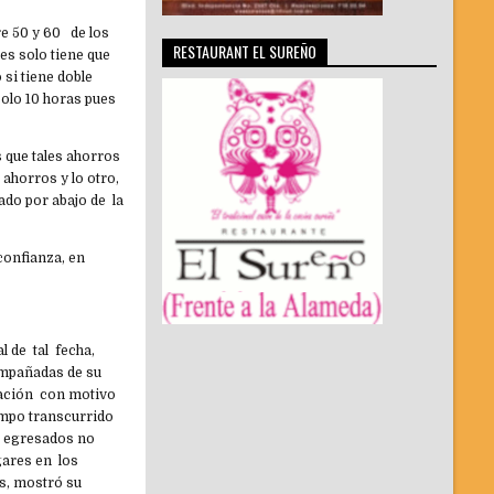
re 50 y 60 de los
RESTAURANT EL SUREÑO
es solo tiene que
 si tiene doble
solo 10 horas pues
s que tales ahorros
ahorros y lo otro,
ado por abajo de la
 confianza, en
l de tal fecha,
ompañadas de su
gación con motivo
empo transcurrido
e egresados no
gares en los
ís, mostró su