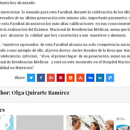
 hasta hoy alcanzado.
 mencionar lo sumado para esta Facultad, durante la celebración de los úl
gresados de su última generación este mismo año, importante parametro, 
e esta Facultad alcanzaron los más altas calificaciones en sus conocimie
e la realización del Exámen Nacional de Residencias Médicas, suma que hab
 por alcanzar la calidad que hoy caracteriza a sus maestros y alumnos.
o, “nuestros egresados de esta Facultad alcanza no solo competencia nacio
ando como ejemplo de ello, al joven doctor Javier Rosales de la Rosa que hiz
 celebratorio, informó, “él es, el primer lugar de su generación, sumó un 
l de Residencias Médicas y está en este momento en el Hospital Nacion
lidad en Nutrición”.
Share:
thor:
Olga Quirarte Ramírez
es