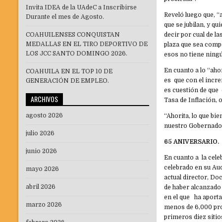
Invita IDEA de la UAdeC a Inscribirse
Reveló luego que, “
Durante el mes de Agosto.
que se jubilan, y q
COAHUILENSES CONQUISTAN
decir por cual de l
MEDALLAS EN EL TIRO DEPORTIVO DE
plaza que sea compa
LOS JCC SANTO DOMINGO 2026.
esos no tiene ning
En cuanto a lo “aho
COAHUILA EN EL TOP 10 DE
es que con el incre
GENERACIÓN DE EMPLEO.
es cuestión de que 
ARCHIVOS
Tasa de Inflación,
agosto 2026
“Ahorita, lo que bi
nuestro Gobernado
julio 2026
65 ANIVERSARIO.
junio 2026
En cuanto a la cele
celebrado en su Au
mayo 2026
actual director, D
abril 2026
de haber alcanzado 
en el que ha aport
marzo 2026
menos de 6,000 pro
primeros diez sitio