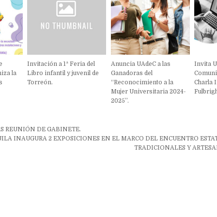
e
Invitación a 1ª Feria del
Anuncia UAdeC a las
Invita 
iza la
Libro infantil y juvenil de
Ganadoras del
Comunid
s
Torreón.
“Reconocimiento a la
Charla 
Mujer Universitaria 2024-
Fulbrig
2025”.
ón
S REUNIÓN DE GABINETE.
ILA INAUGURA 2 EXPOSICIONES EN EL MARCO DEL ENCUENTRO ESTA
TRADICIONALES Y ARTESA