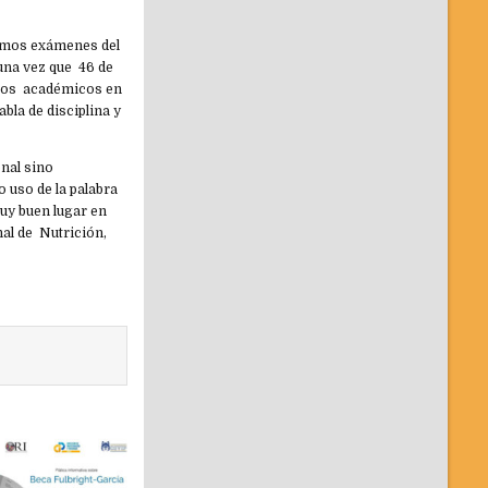
timos exámenes del
una vez que 46 de
ntos académicos en
la de disciplina y
nal sino
o uso de la palabra
muy buen lugar en
al de Nutrición,