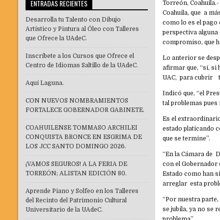
ENTRADAS RECIENTES
Torreón, Coahuila.
Coahuila, que a más
Desarrolla tu Talento con Dibujo
como lo es el pago 
Artístico y Pintura al Óleo con Talleres
perspectiva alguna 
que Ofrece la UAdeC.
compromiso, que ha
Inscríbete a los Cursos que Ofrece el
Lo anterior se desp
Centro de Idiomas Saltillo de la UAdeC.
afirmar que, “sí, s
UAC, para cubrir t
Aquí Laguna.
Indicó que, “el Pre
CON NUEVOS NOMBRAMIENTOS
tal problemas pues 
FORTALECE GOBERNADOR GABINETE.
Es el extraordinari
COAHUILENSE TOMMASO ARCHILEI
estado platicando c
CONQUISTA BRONCE EN ESGRIMA DE
que se termine”.
LOS JCC SANTO DOMINGO 2026.
“En la Cámara de D
¡VAMOS SEGUROS! A LA FERIA DE
con el Gobernador d
TORREÓN; ALISTAN EDICIÓN 80.
Estado como han sid
arreglar esta prob
Aprende Piano y Solfeo en los Talleres
“Por nuestra parte,
del Recinto del Patrimonio Cultural
se jubila, ya no se
Universitario de la UAdeC.
problema”.