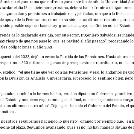
- Sombrío el panorama que enfrenta para este fin de año, la Universidad A
 tardar el día 18 de diciembre próximo, deberá hacer frente a obligaciones 
de aguinaldos y pensiones a trabajadores y jubilados, sin que a la fecha, se
de apoyo de la Federación, como lo ha sido estos últimos tres años para ha
 sido posible superar hasta hoy gracias al apoyo del Gobierno del Estado.
rende de lo declarado este día, por su Rector, Ingeniero Salvador Hernánde
i hay riesgo de que nos pase lo que se registó el año pasado”, recordando l
ales obligaciones el año 2021.
supuesto del 2022, dejó en ceros la Partida de las Pensiones. Hasta ahora 
requerimos 520 millones de pesos de presupuesto extraordinario, no del or
o, explicó, “el que tiene que ver con las Pensiones y eso, lo andamos neg
on la División de Análisis Universitaria, el proceso, lo sentimos bien, pero
iputados, también lo hemos hecho, con los diputados federales, y también
el Estado y nosotros esperamos que al final, no se le deje toda esta carga
o los últimos cuatro años”. Dijo que, “ha sido el Gobierno del Estado, el qu
lemática”.
 nosotros seguiremos haciendo lo nuestro”, citando por ejemplo que, “en l
 repone tal plaza. Seguimos avanzando, pues si no, no hay manera alguna de 