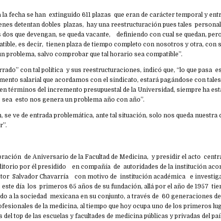
a la fecha se han extinguido 611 plazas que eran de carácter temporal y ent
uienes detentan dobles plazas, hay una reestructuración pues tales personal
as dos que devengan, se queda vacante, definiendo con cual se quedan, pero
tible, es decir, tienen plaza de tiempo completo con nosotros y otra, con 
ún problema, salvo comprobar que tal horario sea compatible”.
rrado” con tal política y sus reestructuraciones, indicó que, “lo que pasa e
mento salarial que acordamos con el sindicato, estará pagándose con tales 
en términos del incremento presupuestal de la Universidad, siempre ha est
 o sea esto nos genera un problema año con año”.
en, se ve de entrada problemática, ante tal situación, solo nos queda nuestra
r”.
bración de Aniversario de la Facultad de Medicina, y presidir el acto centra
ditorio por él presidido en compañía de autoridades de la institución ac
octor Salvador Chavarría con motivo de institución académica e investi
este día los primeros 65 años de su fundación, allá por el año de 1957 ti
ado a la sociedad mexicana en su conjunto, a través de 60 generaciones d
fesionales de la medicina, al tiempo que hoy ocupa uno de los primeros lu
s del top de las escuelas y facultades de medicina públicas y privadas del pa