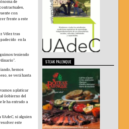
utónoma de
contractuales,
 cuente con
cer frente a este
z Vélez tras
o padecido en la
seguimos teniendo
dinario”.
STEAK PALENQUE
ociando, hemos
 eso, se verá hasta
 vamos a platicar
 al Gobierno del
e le ha entrado a
a UAdeC, si alguien
resolver este