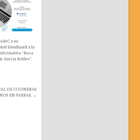
UAdeC a su
ad Estudiantil a la
Informativa “Beca
ht-García Robles”.
TAL DE COCINERAS
NOS EN PARRAS. →