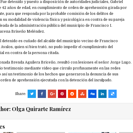
 Fue detenido y puesto a disposición de autoridades judiciales, Gabriel
e 42 años de edad, en cumplimiento de orden de aprehensión girada por
e, para que responda por la probable comisión de los delitos de
en su modalidad de violencia física y psicológica en contra de su pareja
leada de la administración pública del municipio de Francisco I.
ucena Briseño Meléndez.
l detenido es cuñado del alcalde del municipio vecino de Francisco
Avalos, quien si bien trató, no pudo impedir el cumplimiento del
al en contra de la persona citada.
onada Brenda Aguilera Briceño, resultó con lesiones el señor Jorge Lugo.
dio testimonio mediante video que circulo profusamente en las redes
o así un testimonio de los hechos que generaron la denuncia de sus
 orden de aprehensión ejecutada con la detención del inculpado.
Share:
thor:
Olga Quirarte Ramírez
es