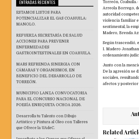
ENTRADAS RECIENTES
Torreón, Coahuila.-
Arreola Borrego, d
ESTAMOS LISTOS PARA
autoridad competent
POTENCIALIZAR EL GAS COAHUILA:
violencia familiar 
MANOLO.
sentimental, la emp
Madero, Brenda Az
REFUERZA SECRETARÍA DE SALUD
ACCIONES PARA PREVENIR
Según trascendió, e
ENFERMEDADES
I. Madero Jonathan 
GASTROINTESTINALES EN COAHUILA.
ordenamiento judici
MARS REFRENDA SINERGIA CON
Junto con la menci
CÁMARAS Y ORGANISMOS, EN
De la agresión se 
BENEFICIO DEL DESARROLLO DE
sociales, resultand
TORREÓN.
afectos y posterior
MUNICIPIO LANZA CONVOCATORIA
PARA EL CONCURSO NACIONAL DE
POESÍA ENRIQUETA OCHOA 2026.
Au
Desarrolla tu Talento con Dibujo
Artístico y Pintura al Óleo con Talleres
que Ofrece la UAdeC.
Related Articl