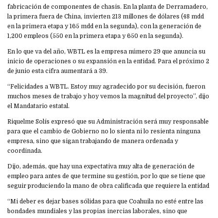
fabricación de componentes de chasis. En la planta de Derramadero,
la primera fuera de China, invierten 213 millones de dólares (48 mdd
en la primera etapa y 165 mdd en la segunda), con la generación de
1,200 empleos (550 en la primera etapa y 650 en la segunda).
En lo que va del año, WBTL es la empresa número 29 que anuncia su
inicio de operaciones o su expansión en la entidad. Para el próximo 2
de junio esta cifra aumentará a 39.
“Felicidades a WBTL. Estoy muy agradecido por su decisión, fueron
muchos meses de trabajo y hoy vemos la magnitud del proyecto”, dijo
el Mandatario estatal.
Riquelme Solís expresó que su Administración será muy responsable
para que el cambio de Gobierno no lo sienta ni lo resienta ninguna
empresa, sino que sigan trabajando de manera ordenada y
coordinada.
Dijo, además, que hay una expectativa muy alta de generación de
empleo para antes de que termine su gestión, por lo que se tiene que
seguir produciendo la mano de obra calificada que requiere la entidad
“Mi deber es dejar bases sólidas para que Coahuila no esté entre las
bondades mundiales y las propias inercias laborales, sino que