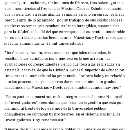
que está por concluir el próximo mes de febrero, tras haber agotado
dos encomiendas al frente de la Máxima Casa de Estudios, situación
que ya permite, en estas últimas semanas del año en curso, realizar
reencuentro de lo alcanzado por su trabajo y de sus colaboradores
en diversos temas que resultan, así sean intangibles, sustanciales
para la UAdeC, más allá del que corresponde al aumento considerable
de su matrículas para las licenciaturas, Maestrías y Doctorados que a
la fecha, suman más de 38 mil universitarios.
Fincó su aseveración, tras considerar que tales resultados, le
resultan “muy satisfactorios y que eso es lo que arrojan las
evaluaciones correspondientes y en lo que toca a las realizadas en
este país, a través, de que la División General Superior de Educación
Universitaria inter-cultural ha presentado. Por otro lado y en relación
con los procesos de que nuestros docentes, cuenten con grados
académicos de Maestrías y Doctorados, también vamos muy bien”.
“Estos puntos se muestran en los integrantes del Sistema Nacional
de Investigadores”, recordando que, “cuando la gestión que está por
culminar al frente de los destinos de la Universidad pública
coahuilense, se contaban 68 profesores en el Sistema Nacional de
Investigadores. Hoy tenemos 340”.
“Quiere decir que hemos logrado doblar tal número de docentes con