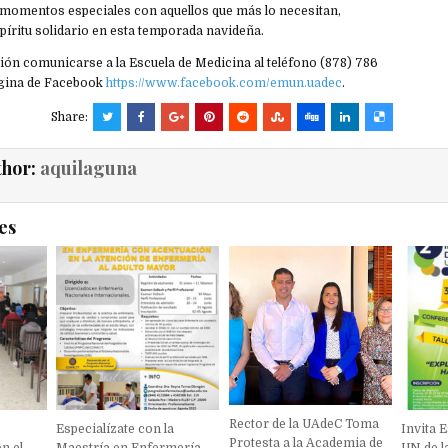
momentos especiales con aquellos que más lo necesitan,
íritu solidario en esta temporada navideña.
ón comunicarse a la Escuela de Medicina al teléfono (878) 786
página de Facebook
https://www.facebook.com/emun.uadec
.
Share:
thor:
aquilaguna
es
Rector de la UAdeC Toma
d
Especialízate con la
Invita 
Protesta a la Academia de
n el
Maestría en Enfermería
UN de l