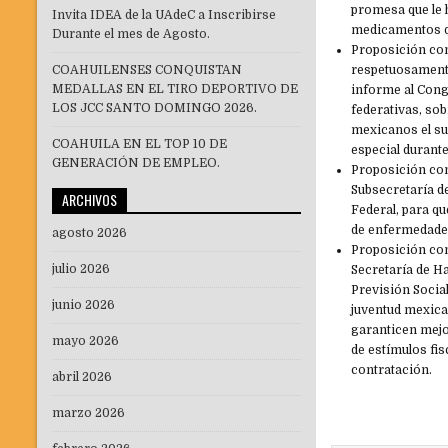
promesa que le h
Invita IDEA de la UAdeC a Inscribirse
medicamentos qu
Durante el mes de Agosto.
Proposición con
COAHUILENSES CONQUISTAN
respetuosamente 
MEDALLAS EN EL TIRO DEPORTIVO DE
informe al Congr
LOS JCC SANTO DOMINGO 2026.
federativas, so
mexicanos el su
COAHUILA EN EL TOP 10 DE
especial durant
GENERACIÓN DE EMPLEO.
Proposición con 
Subsecretaría d
ARCHIVOS
Federal, para q
de enfermedades
agosto 2026
Proposición con 
julio 2026
Secretaría de Ha
Previsión Socia
junio 2026
juventud mexica
garanticen mejo
mayo 2026
de estímulos fi
contratación.
abril 2026
marzo 2026