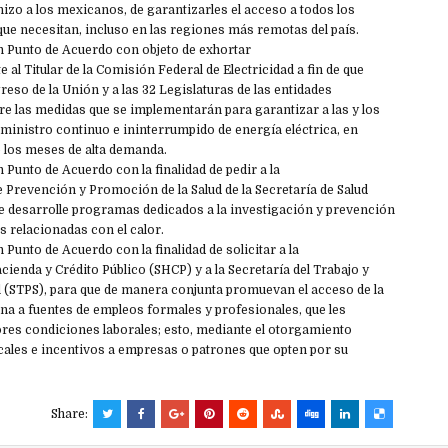
izo a los mexicanos, de garantizarles el acceso a todos los
e necesitan, incluso en las regiones más remotas del país.
 Punto de Acuerdo con objeto de exhortar
al Titular de la Comisión Federal de Electricidad a fin de que
eso de la Unión y a las 32 Legislaturas de las entidades
bre las medidas que se implementarán para garantizar a las y los
ministro continuo e ininterrumpido de energía eléctrica, en
e los meses de alta demanda.
Punto de Acuerdo con la finalidad de pedir a la
e Prevención y Promoción de la Salud de la Secretaría de Salud
ue desarrolle programas dedicados a la investigación y prevención
 relacionadas con el calor.
Punto de Acuerdo con la finalidad de solicitar a la
cienda y Crédito Público (SHCP) y a la Secretaría del Trabajo y
l (STPS), para que de manera conjunta promuevan el acceso de la
na a fuentes de empleos formales y profesionales, que les
res condiciones laborales; esto, mediante el otorgamiento
scales e incentivos a empresas o patrones que opten por su
Share: