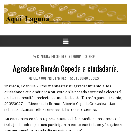
POSTED
COAHUILA
,
ELECCIONES
,
LA LAGUNA
,
TORREÓN
IN
Agradece Román Cepeda a ciudadanía.
OLGA QUIRARTE RAMÍREZ
3 DE JUNIO DE 2024
Torreón, Coahuila.- Tras manifestar su agradecimiento a los
ciudadanos que emitieron su voto en la pasada contienda electoral,
en la cual resultó reelecto como alcalde de Torreón para el trienio,
2025/2027 el Licenciado Román Alberto Cepeda González hizo
públicas algunas reflexiones que tal proceso genera.
En encuentro con los representantes de los Medios, reconoció el
trabajo de todos quienes participaron como candidatos y “a quienes
nos acompañaron cada día en este proceso”.