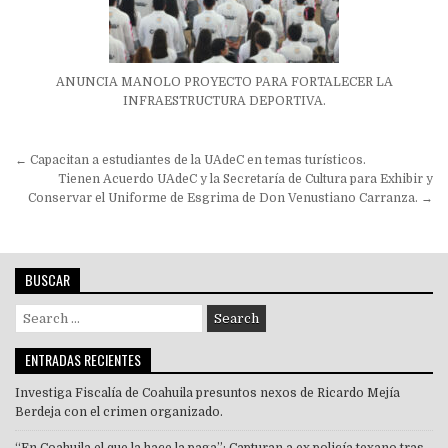
ANUNCIA MANOLO PROYECTO PARA FORTALECER LA
INFRAESTRUCTURA DEPORTIVA.
Navegación
← Capacitan a estudiantes de la UAdeC en temas turísticos.
de
Tienen Acuerdo UAdeC y la Secretaría de Cultura para Exhibir y
Conservar el Uniforme de Esgrima de Don Venustiano Carranza. →
entradas
BUSCAR
Search
for:
ENTRADAS RECIENTES
Investiga Fiscalía de Coahuila presuntos nexos de Ricardo Mejía
Berdeja con el crimen organizado.
“En Coahuila el que la hace la paga”: Capturan a ex policía texano tras