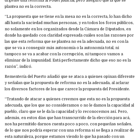
urgente una reforma al Poder judicial, pero aseguró que la que se
plantea no es la correcta.
“La propuesta que se tiene en la mesa no es la correcta, lo han dicho
allí hasta la saciedad muchas personas, y en todos los foros públicos,
no solamente en los organizados desde la Cámara de Diputados, en
donde ha quedado con claridad expresada cuáles son las razones por
las que esta reforma que se plantea no es la adecuada, no es con la
que se va a conseguir más autonomía o la autonomía total, ni
tampoco se va a acabar con la corrupción, ni tampoco vamos a
eliminar de la impunidad. Está perfectamente dicho que eso no es la
razón”, indicó.
Rementería del Puerto añadió que se ataca a quienes opinan diferente
y señalan que la propuesta de reforma no es la adecuada, al aclarar
los diversos factores de los que carece la propuesta del Presidente.
“Tratando de atacar a quienes creemos que esta no es la propuesta
adecuada, que los que no consideramos o no le damos la capacidad al
pueblo, claro que se le da la capacidad y lo reconocemos así. Pero,
además, en estos días que han transcurrido de la elección para acá,
nos ha permitido darnos cuenta poco a poco, con pequeñas señales,
de lo que nos podría esperar con una reforma si se llega a realizar de
esta naturaleza, porque estamos viendo lo que ha pasado con un