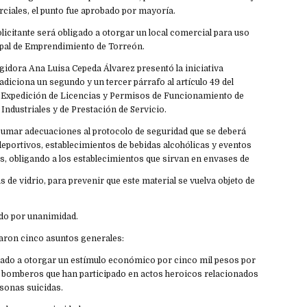
ciales, el punto fue aprobado por mayoría.
solicitante será obligado a otorgar un local comercial para uso
cipal de Emprendimiento de Torreón.
regidora Ana Luisa Cepeda Álvarez presentó la iniciativa
 adiciona un segundo y un tercer párrafo al artículo 49 del
 Expedición de Licencias y Permisos de Funcionamiento de
Industriales y de Prestación de Servicio.
 sumar adecuaciones al protocolo de seguridad que se deberá
deportivos, establecimientos de bebidas alcohólicas y eventos
, obligando a los establecimientos que sirvan en envases de
as de vidrio, para prevenir que este material se vuelva objeto de
ado por unanimidad.
aron cinco asuntos generales:
nado a otorgar un estímulo económico por cinco mil pesos por
6 bomberos que han participado en actos heroicos relacionados
rsonas suicidas.