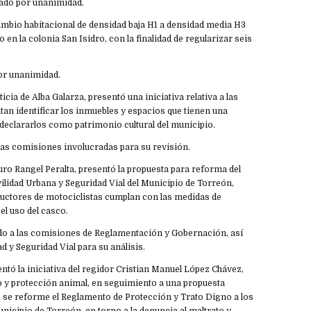
bado por unanimidad.
ambio habitacional de densidad baja H1 a densidad media H3
 en la colonia San Isidro, con la finalidad de regularizar seis
or unanimidad.
icia de Alba Galarza, presentó una iniciativa relativa a las
an identificar los inmuebles y espacios que tienen una
 declararlos como patrimonio cultural del municipio.
las comisiones involucradas para su revisión.
uro Rangel Peralta, presentó la propuesta para reforma del
lidad Urbana y Seguridad Vial del Municipio de Torreón,
ductores de motociclistas cumplan con las medidas de
el uso del casco.
ado a las comisiones de Reglamentación y Gobernación, así
d y Seguridad Vial para su análisis.
entó la iniciativa del regidor Cristian Manuel López Chávez,
o y protección animal, en seguimiento a una propuesta
e se reforme el Reglamento de Protección y Trato Digno a los