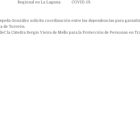
Regional en La Laguna.
COVID-19.
ón
peda González solicita coordinación entre las dependencias para garantiz
ia de Torreón.
deC la Cátedra Sergio Vieira de Mello para la Protección de Personas en Tr