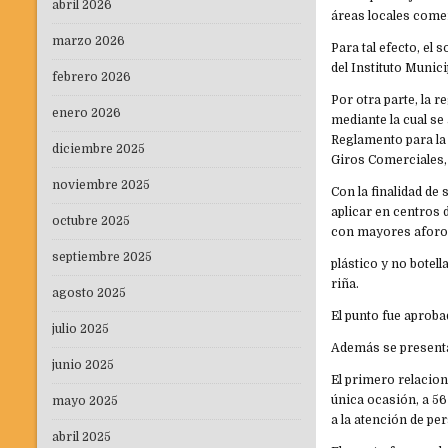
abril 2026
áreas locales comer
marzo 2026
Para tal efecto, el 
del Instituto Muni
febrero 2026
Por otra parte, la 
enero 2026
mediante la cual se
Reglamento para la
diciembre 2025
Giros Comerciales, 
noviembre 2025
Con la finalidad de
aplicar en centros 
octubre 2025
con mayores aforos
septiembre 2025
plástico y no botell
riña.
agosto 2025
El punto fue aprob
julio 2025
Además se present
junio 2025
El primero relacio
única ocasión, a 5
mayo 2025
a la atención de pe
abril 2025