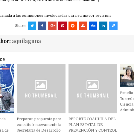
nicipio de Torreón, en torno a la denuncia al maltrato y
turnada a las comisiones involucradas para su mayor revisión.
Share:
thor:
aquilaguna
es
Estudia
Torreón
Ciencias
Adminis
eda
Preparan propuesta para
REPORTE COAHUILA DEL
constituír nuevamente la
PLAN ESTATAL DE
sa de
Secretaría de Desarrollo
PREVENCIÓN Y CONTROL