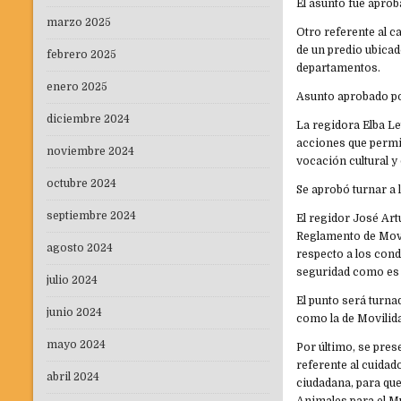
El asunto fue apro
marzo 2025
Otro referente al c
de un predio ubicado
febrero 2025
departamentos.
enero 2025
Asunto aprobado p
diciembre 2024
La regidora Elba Let
acciones que permit
noviembre 2024
vocación cultural y
octubre 2024
Se aprobó turnar a 
septiembre 2024
El regidor José Art
Reglamento de Movi
agosto 2024
respecto a los con
seguridad como es 
julio 2024
El punto será turn
junio 2024
como la de Movilida
mayo 2024
Por último, se pres
referente al cuidad
abril 2024
ciudadana, para qu