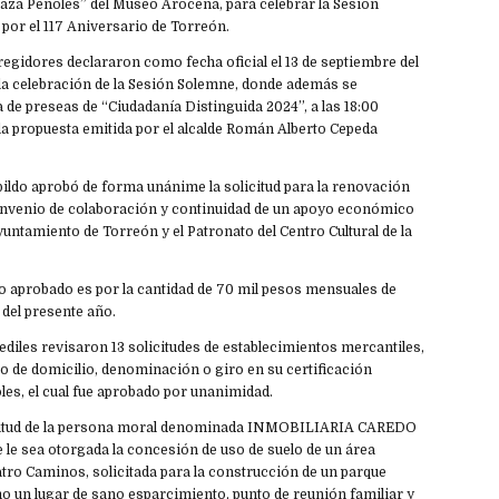
“Plaza Peñoles” del Museo Arocena, para celebrar la Sesión
por el 117 Aniversario de Torreón.
regidores declararon como fecha oficial el 13 de septiembre del
 la celebración de la Sesión Solemne, donde además se
a de preseas de “Ciudadanía Distinguida 2024”, a las 18:00
la propuesta emitida por el alcalde Román Alberto Cepeda
abildo aprobó de forma unánime la solicitud para la renovación
convenio de colaboración y continuidad de un apoyo económico
yuntamiento de Torreón y el Patronato del Centro Cultural de la
 aprobado es por la cantidad de 70 mil pesos mensuales de
 del presente año.
 ediles revisaron 13 solicitudes de establecimientos mercantiles,
o de domicilio, denominación o giro en su certificación
les, el cual fue aprobado por unanimidad.
licitud de la persona moral denominada INMOBILIARIA CAREDO
ue le sea otorgada la concesión de uso de suelo de un área
atro Caminos, solicitada para la construcción de un parque
mo un lugar de sano esparcimiento, punto de reunión familiar y