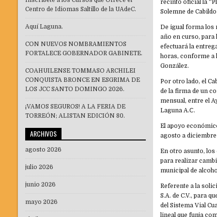
Inscríbete a los Cursos que Ofrece el
recinto oficial la 
Centro de Idiomas Saltillo de la UAdeC.
Solemne de Cabildo 
Aquí Laguna.
De igual forma los 
año en curso, para
CON NUEVOS NOMBRAMIENTOS
efectuará la entreg
FORTALECE GOBERNADOR GABINETE.
horas, conforme a 
González.
COAHUILENSE TOMMASO ARCHILEI
CONQUISTA BRONCE EN ESGRIMA DE
Por otro lado, el C
LOS JCC SANTO DOMINGO 2026.
de la firma de un 
mensual, entre el A
¡VAMOS SEGUROS! A LA FERIA DE
Laguna A.С.
TORREÓN; ALISTAN EDICIÓN 80.
El apoyo económico
ARCHIVOS
agosto a diciembre
agosto 2026
En otro asunto, los
para realizar cambi
julio 2026
municipal de alcoho
junio 2026
Referente a la so
S.A. de C.V., para q
mayo 2026
del Sistema Vial Cu
lineal que funja co