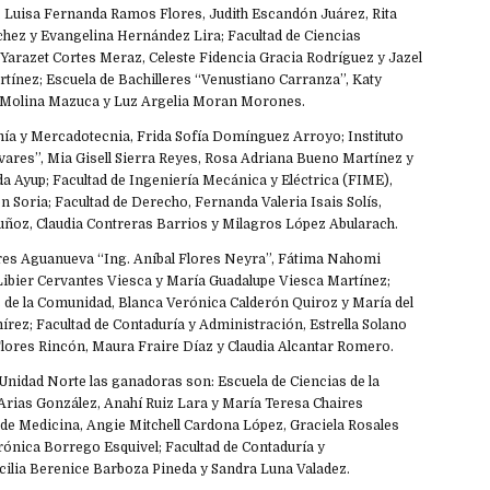
s, Luisa Fernanda Ramos Flores, Judith Escandón Juárez, Rita
chez y Evangelina Hernández Lira; Facultad de Ciencias
 Yarazet Cortes Meraz, Celeste Fidencia Gracia Rodríguez y Jazel
ínez; Escuela de Bachilleres “Venustiano Carranza”, Katy
o Molina Mazuca y Luz Argelia Moran Morones.
ía y Mercadotecnia, Frida Sofía Domínguez Arroyo; Instituto
ares”, Mia Gisell Sierra Reyes, Rosa Adriana Bueno Martínez y
a Ayup; Facultad de Ingeniería Mecánica y Eléctrica (FIME),
 Soria; Facultad de Derecho, Fernanda Valeria Isais Solís,
ñoz, Claudia Contreras Barrios y Milagros López Abularach.
eres Aguanueva “Ing. Aníbal Flores Neyra”, Fátima Nahomi
Libier Cervantes Viesca y María Guadalupe Viesca Martínez;
s de la Comunidad, Blanca Verónica Calderón Quiroz y María del
rez; Facultad de Contaduría y Administración, Estrella Solano
Flores Rincón, Maura Fraire Díaz y Claudia Alcantar Romero.
 Unidad Norte las ganadoras son: Escuela de Ciencias de la
 Arias González, Anahí Ruiz Lara y María Teresa Chaires
 de Medicina, Angie Mitchell Cardona López, Graciela Rosales
rónica Borrego Esquivel; Facultad de Contaduría y
cilia Berenice Barboza Pineda y Sandra Luna Valadez.