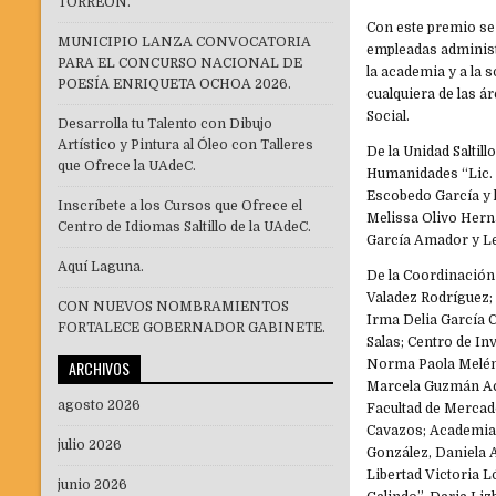
TORREÓN.
Con este premio se
MUNICIPIO LANZA CONVOCATORIA
empleadas administr
PARA EL CONCURSO NACIONAL DE
la academia y a la 
POESÍA ENRIQUETA OCHOA 2026.
cualquiera de las á
Social.
Desarrolla tu Talento con Dibujo
Artístico y Pintura al Óleo con Talleres
De la Unidad Saltil
que Ofrece la UAdeC.
Humanidades “Lic. S
Escobedo García y l
Inscríbete a los Cursos que Ofrece el
Melissa Olivo Hern
Centro de Idiomas Saltillo de la UAdeC.
García Amador y Le
Aquí Laguna.
De la Coordinación
Valadez Rodríguez;
CON NUEVOS NOMBRAMIENTOS
Irma Delia García C
FORTALECE GOBERNADOR GABINETE.
Salas; Centro de In
ARCHIVOS
Norma Paola Melénd
Marcela Guzmán Ac
agosto 2026
Facultad de Mercado
Cavazos; Academia
julio 2026
González, Daniela 
Libertad Victoria 
junio 2026