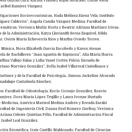
beth Gaytán Cura, Karina Vianney Rojas Alvarado, Dafne Astid
aribel Ramírez Vázquez.
stigaciones Socioeconómicas, Hada Melissa Sáenz Vela; Instituto
íguez Calderón”, Ángela Camila Vázquez Medina; Facultad de
temáticas, Verónica Muñiz Horta y Beatriz Adriana Martínez Irivas;
s de la Administración, Katya Lluvianith Serna Esquivel, Hilda
ar, Osiris María Echeverría Ríos y Martha Oviedo Torres.
e Música, Nora Elizabeth García Escobedo y Karen Atenas
ela de Bachilleres “Juan Agustín de Espinoza”, Alía María Ibarra
lfina Vallejo Salas y Lidia Yanet Cortés Piñón; Escuela de
riano Narváez González”, Sofía Isabel Villarreal Castellanos y
artínez y de la Facultad de Psicología, Jimena Jackeline Alvarado
uadalupe Castañuela Sánchez.
ón: Facultad de Odontología, Rocío Cornejo González, Rosvin
amírez, Dora María López Trujillo y Laura Ivonne Hurtado
 de Medicina, América Marisol Medina Andrés y Brenda Sarahí
ultad de Ingeniería Civil, Danna Itzel Romero Garibay, Verónica
Ariana Celeste Quistian Félix; Facultad de Administración Fiscal
 Isabel Leal González.
ción Biomédica, Irais Castillo Maldonado; Facultad de Ciencias