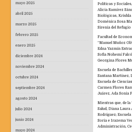
mayo 2025
Políticas y Sociale
Alicia Ramírez Sán
abril 2025
Biológicas, Krishla
Doménica Sosa Mart
marzo 2025
Sirenia del Refugi
febrero 2025
Facultad de Econom
“Manuel Muñoz Oliv
enero 2025
Edna Yazmín Estrad
Sofia Nohemí Falcón
diciembre 2024
Georgina Flores Mu
noviembre 2024
Escuela de Bachill
Santana Martínez, 
octubre 2024
Escuela de Ciencia
Carmen Flores Ramí
septiembre 2024
Juárez, Ada Sonia 
agosto 2024
Mientras que, de la
Salud, Diana Laura
julio 2024
Rodríguez; Escuela
junio 2024
Soria e Irazema Ve
Administración, Ce
mayo 2024