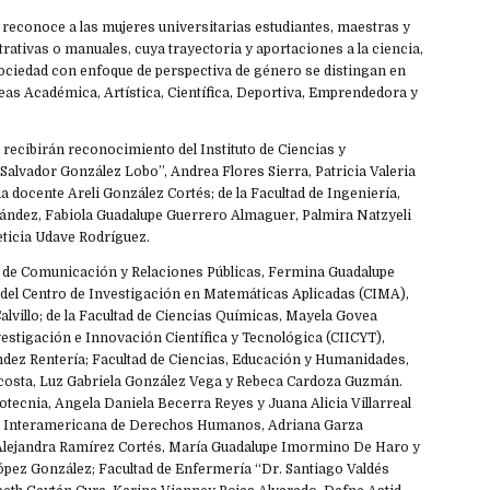
 reconoce a las mujeres universitarias estudiantes, maestras y
ativas o manuales, cuya trayectoria y aportaciones a la ciencia,
sociedad con enfoque de perspectiva de género se distingan en
reas Académica, Artística, Científica, Deportiva, Emprendedora y
lo recibirán reconocimiento del Instituto de Ciencias y
alvador González Lobo”, Andrea Flores Sierra, Patricia Valeria
a docente Areli González Cortés; de la Facultad de Ingeniería,
ández, Fabiola Guadalupe Guerrero Almaguer, Palmira Natzyeli
ticia Udave Rodríguez.
 de Comunicación y Relaciones Públicas, Fermina Guadalupe
 del Centro de Investigación en Matemáticas Aplicadas (CIMA),
alvillo; de la Facultad de Ciencias Químicas, Mayela Govea
vestigación e Innovación Científica y Tecnológica (CIICYT),
ez Rentería; Facultad de Ciencias, Educación y Humanidades,
osta, Luz Gabriela González Vega y Rebeca Cardoza Guzmán.
tecnia, Angela Daniela Becerra Reyes y Juana Alicia Villarreal
 Interamericana de Derechos Humanos, Adriana Garza
Alejandra Ramírez Cortés, María Guadalupe Imormino De Haro y
López González; Facultad de Enfermería “Dr. Santiago Valdés