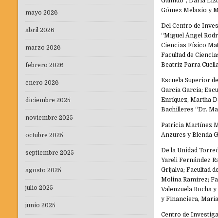
Galindo”, Daria Liz
Gómez Melasio y M
mayo 2026
Del Centro de Inve
abril 2026
“Miguel Ángel Rodr
Ciencias Físico Ma
marzo 2026
Facultad de Ciencia
Beatriz Parra Cuell
febrero 2026
Escuela Superior d
enero 2026
García García; Escu
Enríquez, Martha De
diciembre 2025
Bachilleres “Dr. Ma
noviembre 2025
Patricia Martínez M
Anzures y Blenda G
octubre 2025
De la Unidad Torre
septiembre 2025
Yareli Fernández R
Grijalva; Facultad
agosto 2025
Molina Ramírez; Fac
julio 2025
Valenzuela Rocha y 
y Financiera, María
junio 2025
Centro de Investiga