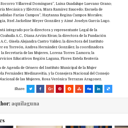
el Socorro Villarreal Domínguez”, Luisa Guadalupe Luevano Grano;
ería Mecánica y Eléctrica, Mara Ramírez Saucedo; Escuela de
 Ladislao Farías Campos”, Haytanna Regina Campos Morales;
gia, Itzel Jackeline Meyer González y Aimé Joselyn García Lugo.
stá integrado por la directora y representante Legal de la
oahuila A.C., Diana Arvizu Rivas; la directora de la Fundación
C., Gisela Alejandra Castro Valdez; la directora del Instituto
jer en Torreón, Andrea Hernández González; la coordinadora
la Secretaría de las Mujeres, Lorena Torres Zamora; la
rvicios Educativos Región Laguna, Flores Estela Rentería
a de Agenda de Género del Instituto Municipal de la Mujer
ela Fernández Medinaveitia, y la Consejera Nacional del Consejo
o Nacional de las Mujeres, Rosa Verónica Terrazas Aragonez.
Share:
thor:
aquilaguna
es