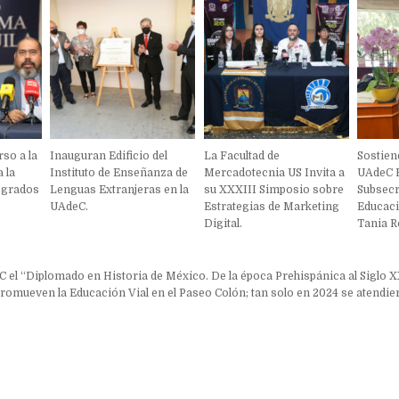
so a la
Inauguran Edificio del
La Facultad de
Sostien
 la
Instituto de Enseñanza de
Mercadotecnia US Invita a
UAdeC R
osgrados
Lenguas Extranjeras en la
su XXXIII Simposio sobre
Subsecr
UAdeC.
Estrategias de Marketing
Educaci
Digital.
Tania R
ón
 el “Diplomado en Historia de México. De la época Prehispánica al Siglo X
romueven la Educación Vial en el Paseo Colón; tan solo en 2024 se atendie