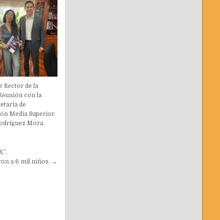
e Rector de la
eunión con la
etaria de
ón Media Superior
odríguez Mora.
X”.
ron a 6 mil niños. →