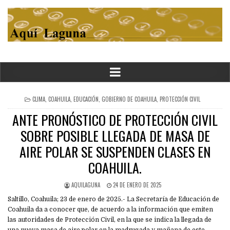
POSTED
CLIMA
,
COAHUILA
,
EDUCACIÓN
,
GOBIERNO DE COAHUILA
,
PROTECCIÓN CIVIL
IN
ANTE PRONÓSTICO DE PROTECCIÓN CIVIL
SOBRE POSIBLE LLEGADA DE MASA DE
AIRE POLAR SE SUSPENDEN CLASES EN
COAHUILA.
AQUILAGUNA
24 DE ENERO DE 2025
Saltillo, Coahuila; 23 de enero de 2025.- La Secretaría de Educación de
Coahuila da a conocer que, de acuerdo a la información que emiten
las autoridades de Protección Civil, en la que se indica la llegada de
una nueva masa de aire polar en la madrugada y mañana de este