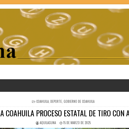
POSTED
COAHUILA
,
DEPORTE
,
GOBIERNO DE COAHUILA
IN
IA COAHUILA PROCESO ESTATAL DE TIRO CON 
AQUILAGUNA
15 DE MARZO DE 2025