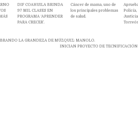
ERNO
DIF COAHUILA BRINDA
Cáncer de mama, uno de
Aprueb
TOS
97 MIL CLASES EN
los principales problemas
Policía
 MÁS
PROGRAMA ‘APRENDER
de salud.
Justicia
PARA CRECER’.
Torreón
ón
EBRANDO LA GRANDEZA DE MÚZQUIZ: MANOLO.
INICIAN PROYECTO DE TECNIFICACIÓN