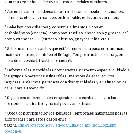
ventanas con cinta adhesiva u otros materiales similares.
* Abrígate con ropa adecuada (gorro, bufanda, tapabocas, guantes,
chamarra, etc.) y permanece, en lo posible, en lugares cerrados.
* Bebe líquidos calientes y consume alimentos ricos en
carbohidratos (energía), como pan, tortillas, chocolates y grasas, así
como vitaminas “C” (cítricos, ciruelas, guayaba, piña, etc.).
* Si los materiales con los que está construida tu casa son láminas,
madera o cartón, identifica el Refugio Temporal más cercano y, en
caso de necesidad, trasládalo hacia él.
* Informa a las autoridades competentes y procura especial cuidado a
los grupos o personas vulnerables (menores de edad, adultos
mayores, enfermos, personas con discapacidades y en situación de
calle) para su atención.
* Si padeces enfermedades respiratorias o cardiacas, evita las
corrientes de aire frío y no salgas a zonas frías.
* Ubica con anticipación los Refugios Temporales habilitados por las
autoridades para estos casos en la
página
http://proteccioncivil.sfpcoahuila.gob.mx/modulo22.php?
opcion=8
.