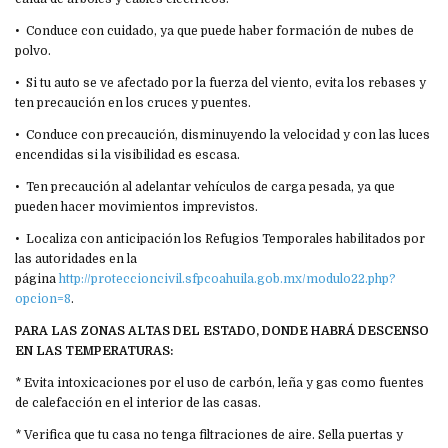
•⁠ ⁠Conduce con cuidado, ya que puede haber formación de nubes de
polvo.
•⁠ ⁠Si tu auto se ve afectado por la fuerza del viento, evita los rebases y
ten precaución en los cruces y puentes.
•⁠ ⁠Conduce con precaución, disminuyendo la velocidad y con las luces
encendidas si la visibilidad es escasa.
•⁠ ⁠Ten precaución al adelantar vehículos de carga pesada, ya que
pueden hacer movimientos imprevistos.
•⁠ ⁠Localiza con anticipación los Refugios Temporales habilitados por
las autoridades en la
página
http://proteccioncivil.sfpcoahuila.gob.mx/modulo22.php?
opcion=8
.
PARA LAS ZONAS ALTAS DEL ESTADO, DONDE HABRÁ DESCENSO
EN LAS TEMPERATURAS:
* Evita intoxicaciones por el uso de carbón, leña y gas como fuentes
de calefacción en el interior de las casas.
* Verifica que tu casa no tenga filtraciones de aire. Sella puertas y