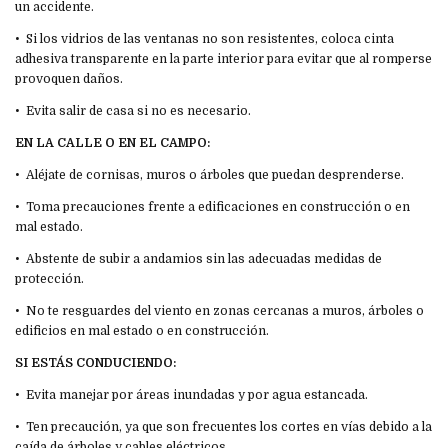
un accidente.
•⁠ ⁠Si los vidrios de las ventanas no son resistentes, coloca cinta
adhesiva transparente en la parte interior para evitar que al romperse
provoquen daños.
•⁠ ⁠Evita salir de casa si no es necesario.
EN LA CALLE O EN EL CAMPO:
•⁠ ⁠Aléjate de cornisas, muros o árboles que puedan desprenderse.
•⁠ ⁠Toma precauciones frente a edificaciones en construcción o en
mal estado.
•⁠ ⁠Abstente de subir a andamios sin las adecuadas medidas de
protección.
•⁠ ⁠No te resguardes del viento en zonas cercanas a muros, árboles o
edificios en mal estado o en construcción.
SI ESTÁS CONDUCIENDO:
•⁠ ⁠Evita manejar por áreas inundadas y por agua estancada.
•⁠ ⁠Ten precaución, ya que son frecuentes los cortes en vías debido a la
caída de árboles y cables eléctricos.