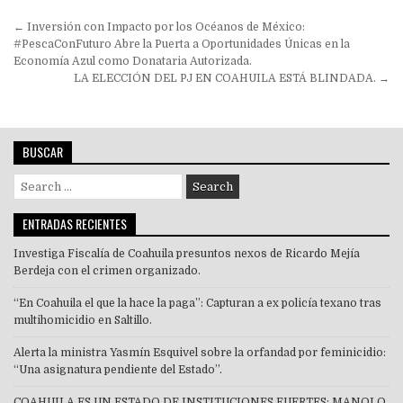
Navegación
← Inversión con Impacto por los Océanos de México:
de
#PescaConFuturo Abre la Puerta a Oportunidades Únicas en la
Economía Azul como Donataria Autorizada.
entradas
LA ELECCIÓN DEL PJ EN COAHUILA ESTÁ BLINDADA. →
BUSCAR
Search
for:
ENTRADAS RECIENTES
Investiga Fiscalía de Coahuila presuntos nexos de Ricardo Mejía
Berdeja con el crimen organizado.
“En Coahuila el que la hace la paga”: Capturan a ex policía texano tras
multihomicidio en Saltillo.
Alerta la ministra Yasmín Esquivel sobre la orfandad por feminicidio:
“Una asignatura pendiente del Estado”.
COAHUILA ES UN ESTADO DE INSTITUCIONES FUERTES: MANOLO.