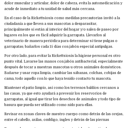
dolor muscular y articular, dolor de cabeza, evita la automedicación y
acude de inmediato a tu unidad de salud más cercana.
En el caso de la Rickettsiosis como medidas precautorias invitó a la
ciudadanía a que lleven a sus mascotas a desparasitar,
principalmente si están al interior del hogar y/o salen de paseo por
lugares en los que es fácil adquirir la garrapata. Llevarlos al
veterinario de manera periódica para determinar si tiene pulgas o
garrapatas; bañarlos cada 15 días con jabón especial antipulgas.
Por otro lado, para evitar la Rickettsiosis la higiene personal es otro
punto vital. Lavarse las manos con jabón antibacterial, especialmente
después de tocar a nuestras mascotas u otros animales domésticos.
Bañarse y usar ropa limpia, cambiar las sábanas, colchas, cobijas de
cama, todo aquello con lo que haya tenido contacto tu mascota.
Mantener el patio limpio, así como los terrenos baldíos cercanos a
las casas, ya que esto ayudará a prevenir los reservorios de
garrapatas, al igual que tirar los desechos de animales y todo tipo de
basura que pueda ser utilizado como nido para ellas.
Revisar en zonas claves de nuestro cuerpo como detrás de las orejas,
entre el cabello, axilas, ombligo, ingles y detrás de las piernas