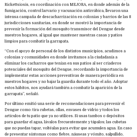
Rickettsiosis, en coordinación con MEJORA, en donde además de la
fumigación, control larvario y vacunación antirrábica, llevaron una
intensa campaña de descacharrización en colonias y barrios de las 8
jurisdicciones sanitarias, en donde se mostró la importancia de
prevenir la formación del mosquito transmisor del Dengue desde
nuestros hogares, al igual que mantener nuestras casas y patios
limpios para combatir la garrapata.
“Con el apoyo de personal de los distintos municipios, acudimos a
colonias y comunidades en donde invitamos a la ciudadanía a
eliminar los cacharros que tenían en sus patios al ser criaderos
potenciales del mosquito del Dengue, recordando la importancia de
implementar estas acciones preventivas de manera periódica en
nuestros hogares y no bajar la guardia durante todo el año. Adoptar
estos hábitos, nos ayudará también a combatir la aparición de la
garrapata”, señaló.
Por último emitió una serie de recomendaciones para prevenir el
Dengue como: tira cubetas, ollas, envases de vidrio y todos los
artículos de tu patio que ya no utilices. Si usas tambos o depósitos
para guardar el agua, lávalos frecuentemente y tápalos; las cubetas
que no puedas tapar, voltéalas para evitar que acumulen agua. En caso
de presentar síntomas como fiebre, náuseas y vómito, salpullido,