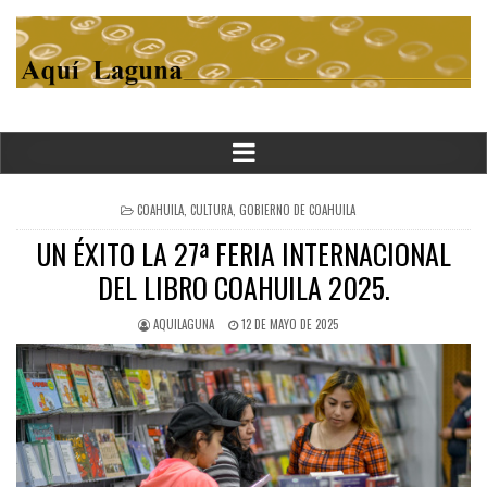
POSTED
COAHUILA
,
CULTURA
,
GOBIERNO DE COAHUILA
IN
UN ÉXITO LA 27ª FERIA INTERNACIONAL
DEL LIBRO COAHUILA 2025.
AQUILAGUNA
12 DE MAYO DE 2025