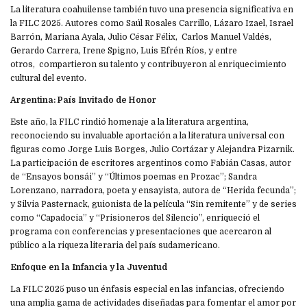
La literatura coahuilense también tuvo una presencia significativa en
la FILC 2025. Autores como Saúl Rosales Carrillo, Lázaro Izael, Israel
Barrón, Mariana Ayala, Julio César Félix, Carlos Manuel Valdés,
Gerardo Carrera, Irene Spigno, Luis Efrén Ríos, y entre
otros, compartieron su talento y contribuyeron al enriquecimiento
cultural del evento.
Argentina: País Invitado de Honor
Este año, la FILC rindió homenaje a la literatura argentina,
reconociendo su invaluable aportación a la literatura universal con
figuras como Jorge Luis Borges, Julio Cortázar y Alejandra Pizarnik.
La participación de escritores argentinos como Fabián Casas, autor
de “Ensayos bonsái” y “Últimos poemas en Prozac”; Sandra
Lorenzano, narradora, poeta y ensayista, autora de “Herida fecunda”;
y Silvia Pasternack, guionista de la película “Sin remitente” y de series
como “Capadocia” y “Prisioneros del Silencio”, enriqueció el
programa con conferencias y presentaciones que acercaron al
público a la riqueza literaria del país sudamericano.
Enfoque en la Infancia y la Juventud
La FILC 2025 puso un énfasis especial en las infancias, ofreciendo
una amplia gama de actividades diseñadas para fomentar el amor por