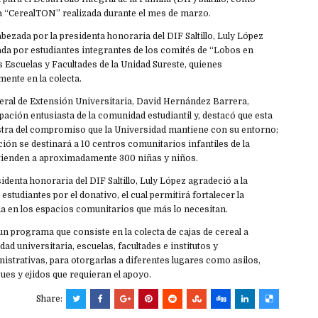
iva “CerealTON” realizada durante el mes de marzo.
bezada por la presidenta honoraria del DIF Saltillo, Luly López
a por estudiantes integrantes de los comités de “Lobos en
 Escuelas y Facultades de la Unidad Sureste, quienes
mente en la colecta.
eral de Extensión Universitaria, David Hernández Barrera,
ipación entusiasta de la comunidad estudiantil y, destacó que esta
tra del compromiso que la Universidad mantiene con su entorno;
ión se destinará a 10 centros comunitarios infantiles de la
 atienden a aproximadamente 300 niñas y niños.
sidenta honoraria del DIF Saltillo, Luly López agradeció a la
estudiantes por el donativo, el cual permitirá fortalecer la
ia en los espacios comunitarios que más lo necesitan.
n programa que consiste en la colecta de cajas de cereal a
ad universitaria, escuelas, facultades e institutos y
strativas, para otorgarlas a diferentes lugares como asilos,
ues y ejidos que requieran el apoyo.
Share: