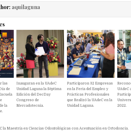
thor:
aquilaguna
es
r las
Inauguran en la UAdeC
Participaron 32 Empresas
Reconoc
Día de
Unidad Laguna la Séptima
en la Feria del Empleo y
UAdeC a
Escuela
Edición del DecDay
Prácticas Profesionales
Partici
me
Congreso de
que Realizó la UAdeC en la
Univers
e la
Mercadotecnia.
Unidad Laguna.
2022.
e.
ón
C la Maestría en Ciencias Odontológicas con Acentuación en Ortodoncia.