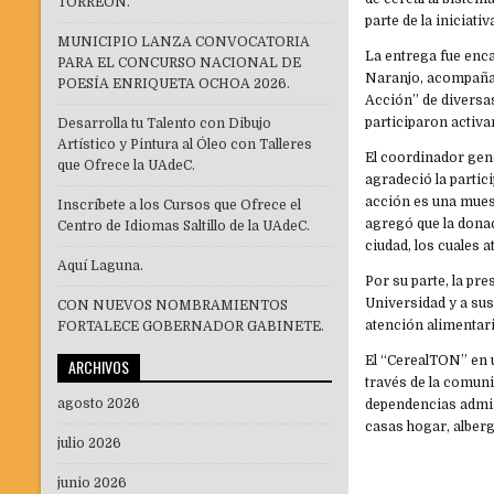
TORREÓN.
parte de la iniciat
MUNICIPIO LANZA CONVOCATORIA
La entrega fue enca
PARA EL CONCURSO NACIONAL DE
Naranjo, acompañad
POESÍA ENRIQUETA OCHOA 2026.
Acción” de diversas
participaron activa
Desarrolla tu Talento con Dibujo
Artístico y Pintura al Óleo con Talleres
El coordinador gen
que Ofrece la UAdeC.
agradeció la partic
acción es una mues
Inscríbete a los Cursos que Ofrece el
agregó que la donac
Centro de Idiomas Saltillo de la UAdeC.
ciudad, los cuales
Aquí Laguna.
Por su parte, la pre
Universidad y a sus 
CON NUEVOS NOMBRAMIENTOS
atención alimentar
FORTALECE GOBERNADOR GABINETE.
El “CerealTON” en u
ARCHIVOS
través de la comunid
agosto 2026
dependencias admini
casas hogar, alberg
julio 2026
junio 2026