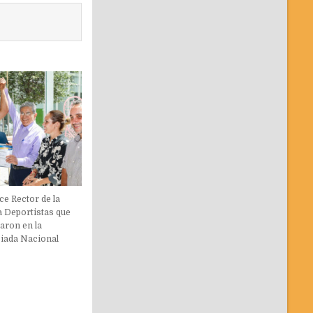
e Rector de la
 Deportistas que
paron en la
iada Nacional