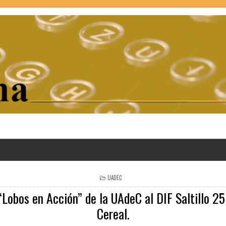
POSTED
UADEC
IN
Lobos en Acción” de la UAdeC al DIF Saltillo 2
Cereal.