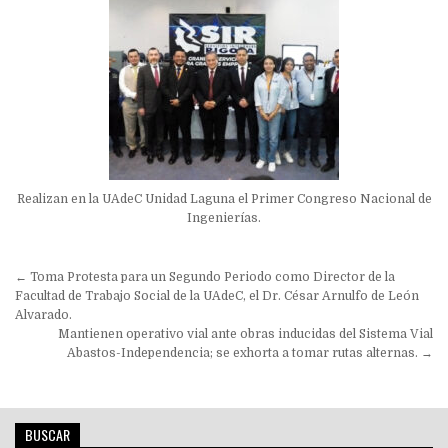
Realizan en la UAdeC Unidad Laguna el Primer Congreso Nacional de
Ingenierías.
Navegación
← Toma Protesta para un Segundo Periodo como Director de la
de
Facultad de Trabajo Social de la UAdeC, el Dr. César Arnulfo de León
Alvarado.
entradas
Mantienen operativo vial ante obras inducidas del Sistema Vial
Abastos-Independencia; se exhorta a tomar rutas alternas. →
BUSCAR