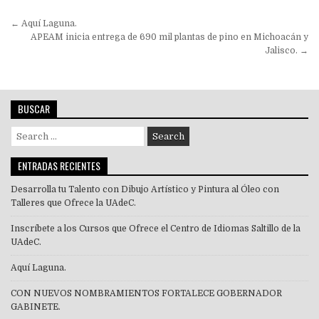
Navegación
← Aquí Laguna.
de
APEAM inicia entrega de 690 mil plantas de pino en Michoacán y
Jalisco. →
entradas
BUSCAR
Search
for:
ENTRADAS RECIENTES
Desarrolla tu Talento con Dibujo Artístico y Pintura al Óleo con
Talleres que Ofrece la UAdeC.
Inscríbete a los Cursos que Ofrece el Centro de Idiomas Saltillo de la
UAdeC.
Aquí Laguna.
CON NUEVOS NOMBRAMIENTOS FORTALECE GOBERNADOR
GABINETE.