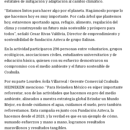
estatales de mitigación y adaptación al cambio climático.
“Estamos listos para hacer algo por el planeta. Hagámoslo porque lo
que hacemos hoy es muy importante. Por cada árbol que plantemos
hoy, estaremos aportando agua, refugio, alimento, regulación del
clima y construyendo un futuro más sostenible y próspero para
todos”, señaló Cesar Rivas Valdívia, Director de emprendimiento y
sostenibilidad de fundación Azteca de grupo Salinas.
En la actividad participaron 296 personas entre voluntarios, grupos
ecológicos, asociaciones civiles, estudiantes universitarios y de
educación básica, quienes con su esfuerzo demostraron su
compromiso con el medio ambiente y el futuro sostenible de
Coahuila.
Por su parte Lourdes Ávila Villarreal / Gerente Comercial Coahuila
HEINEKEN menciono: “Para Heineken México es súper importante
reforestar, son de las actividades que hacemos en pro del medio
ambiente, alineados a nuestra estrategia global Brindar un Mundo
Mejor, en donde cuidamos el agua, cuidamos el suelo, pero también
reforestamos. Esta campaña es junto con Fundación Azteca, la
hacemos desde el 2023, y la verdad es que es un ejemplo de cómo,
sumando esfuerzos y mano a mano, logramos resultados
maravillosos y resultados tangibles.