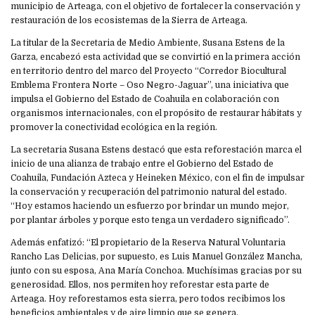
municipio de Arteaga, con el objetivo de fortalecer la conservación y
restauración de los ecosistemas de la Sierra de Arteaga.
La titular de la Secretaria de Medio Ambiente, Susana Estens de la
Garza, encabezó esta actividad que se convirtió en la primera acción
en territorio dentro del marco del Proyecto “Corredor Biocultural
Emblema Frontera Norte – Oso Negro-Jaguar”, una iniciativa que
impulsa el Gobierno del Estado de Coahuila en colaboración con
organismos internacionales, con el propósito de restaurar hábitats y
promover la conectividad ecológica en la región.
La secretaria Susana Estens destacó que esta reforestación marca el
inicio de una alianza de trabajo entre el Gobierno del Estado de
Coahuila, Fundación Azteca y Heineken México, con el fin de impulsar
la conservación y recuperación del patrimonio natural del estado.
“Hoy estamos haciendo un esfuerzo por brindar un mundo mejor,
por plantar árboles y porque esto tenga un verdadero significado”.
Además enfatizó: “El propietario de la Reserva Natural Voluntaria
Rancho Las Delicias, por supuesto, es Luis Manuel González Mancha,
junto con su esposa, Ana María Conchoa. Muchísimas gracias por su
generosidad. Ellos, nos permiten hoy reforestar esta parte de
Arteaga. Hoy reforestamos esta sierra, pero todos recibimos los
beneficios ambientales y de aire limpio que se genera.