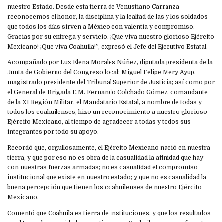
nuestro Estado. Desde esta tierra de Venustiano Carranza
reconocemos el honor, la disciplina y la lealtad de las y los soldados
que todos los días sirven a México con valentía y compromiso.
Gracias por su entrega y servicio. ¡Que viva nuestro glorioso Ejército
Mexicano! ¡Que viva Coahuila!”, expresó el Jefe del Ejecutivo Estatal.
Acompañado por Luz Elena Morales Núñez, diputada presidenta de la
Junta de Gobierno del Congreso local; Miguel Felipe Mery Ayup,
magistrado presidente del Tribunal Superior de Justicia; así como por
el General de Brigada E.M. Fernando Colchado Gómez, comandante
de la XI Región Militar, el Mandatario Estatal, a nombre de todas y
todos los coahuilenses, hizo un reconocimiento a nuestro glorioso
Ejército Mexicano, al tiempo de agradecer a todas y todos sus
integrantes por todo su apoyo.
Recordó que, orgullosamente, el Ejército Mexicano nació en nuestra
tierra, y que por eso no es obra de la casualidad la afinidad que hay
con nuestras fuerzas armadas; no es casualidad el compromiso
institucional que existe en nuestro estado; y que no es casualidad la
buena percepción que tienen los coahuilenses de nuestro Ejército
Mexicano.
Comentó que Coahuila es tierra de instituciones, y que los resultados