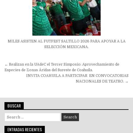
MILES ASISTEN AL FUTFEST SALTILLO 2026 PARA APOYAR A LA
SELECCIÓN MEXICANA.
Navegación
← Realizan en la UAdeC el Tercer Simposio: Aprovechamiento de
de
Especies de Zonas Áridas del Sureste de Coahuila.
INVITA COAHUILA A PARTICIPAR EN CONVOCATORIAS
entradas
NACIONALES DE TEATRO. →
BUSCAR
Search
for:
ENTRADAS RECIENTES