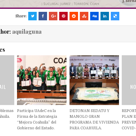
Share:
thor:
aquilaguna
es
oblemas
Participa UAdeC en la
DETONAN SEDATU Y
REPOR
uila.
Firma de la Estrategia
MANOLO GRAN
PLAN E
“Mejora Coahuila” del
PROGRAMA DE VIVIENDA
PREVE
Gobierno del Estado.
PARA COAHUILA.
COVID- 