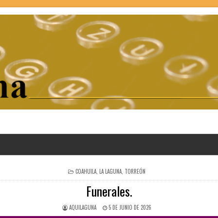
POSTED
COAHUILA
,
LA LAGUNA
,
TORREÓN
IN
Funerales.
AQUILAGUNA
5 DE JUNIO DE 2026