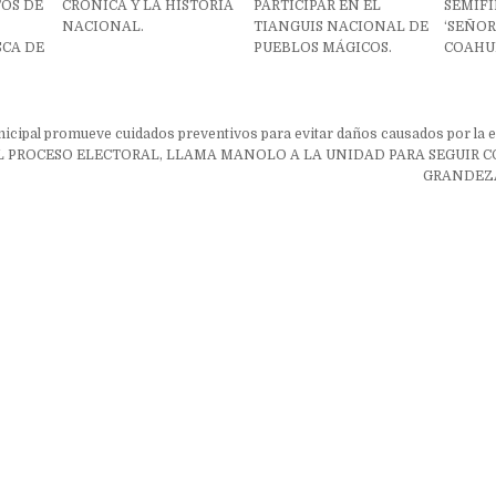
TOS DE
CRÓNICA Y LA HISTORIA
PARTICIPAR EN EL
SEMIF
NACIONAL.
TIANGUIS NACIONAL DE
‘SEÑOR
SCA DE
PUEBLOS MÁGICOS.
COAHUI
ón
nicipal promueve cuidados preventivos para evitar daños causados por la e
L PROCESO ELECTORAL, LLAMA MANOLO A LA UNIDAD PARA SEGUIR
GRANDEZA