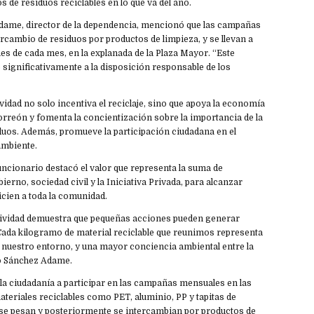
s de residuos reciclables en lo que va del año.
ame, director de la dependencia, mencionó que las campañas
ercambio de residuos por productos de limpieza, y se llevan a
nes de cada mes, en la explanada de la Plaza Mayor. “Este
significativamente a la disposición responsable de los
ividad no solo incentiva el reciclaje, sino que apoya la economía
Torreón y fomenta la concientización sobre la importancia de la
duos. Además, promueve la participación ciudadana en el
ambiente.
funcionario destacó el valor que representa la suma de
ierno, sociedad civil y la Iniciativa Privada, para alcanzar
icien a toda la comunidad.
actividad demuestra que pequeñas acciones pueden generar
ada kilogramo de material reciclable que reunimos representa
nuestro entorno, y una mayor conciencia ambiental entre la
ó Sánchez Adame.
la ciudadanía a participar en las campañas mensuales en las
ateriales reciclables como PET, aluminio, PP y tapitas de
s se pesan y posteriormente se intercambian por productos de