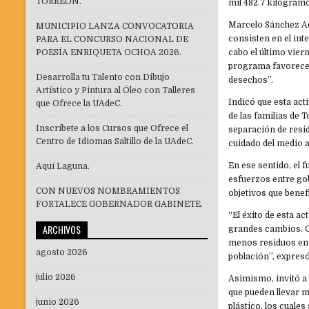
TORREÓN.
mil 482.7 kilogramo
Marcelo Sánchez Ad
MUNICIPIO LANZA CONVOCATORIA
consisten en el int
PARA EL CONCURSO NACIONAL DE
POESÍA ENRIQUETA OCHOA 2026.
cabo el último vier
programa favorece 
Desarrolla tu Talento con Dibujo
desechos”.
Artístico y Pintura al Óleo con Talleres
Indicó que esta act
que Ofrece la UAdeC.
de las familias de 
Inscríbete a los Cursos que Ofrece el
separación de resi
Centro de Idiomas Saltillo de la UAdeC.
cuidado del medio 
En ese sentido, el 
Aquí Laguna.
esfuerzos entre gob
CON NUEVOS NOMBRAMIENTOS
objetivos que benef
FORTALECE GOBERNADOR GABINETE.
“El éxito de esta 
ARCHIVOS
grandes cambios. C
menos residuos en 
agosto 2026
población”, expres
julio 2026
Asimismo, invitó a 
que pueden llevar m
junio 2026
plástico, los cuale