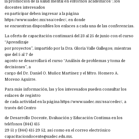
la promoción de la salud mental en entornos académicos”; los
docentes interesados
en participar deben ingresar a la página
https://www.uadec.mx/ssa/cedec/, en donde
se encuentran disponibles los enlaces a cada una de las conferencias.
La oferta de capacitación continuará del 23 al 25 de junio con el curso
“Aprendizaje
por proyectos”, impartido por la Dra. Gloria Valle Gallegos; mientras
que del 5 al 7 de
agosto se desarrollará el curso “Análisis de problemas y toma de
decisiones”, a
cargo del Dr. Daniel O. Muñoz Martínez y el Mtro. Homero A.
Moreno Aguirre.
Para más información, las y los interesados pueden consultar los
enlaces de registro
de cada actividad en la página https://www.uadec.mx/ssa/cedec/, a
través del Centro
de Desarrollo Docente, Evaluación y Educación Continua en los
teléfonos (844) 415
29 51 y (844) 415 29 52, así como en el correo electrónico
capacitaciondocente@uadec.edu.mx.