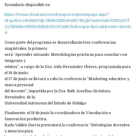
formulario disponible en
https://forms.cloud.microsoft/pages/responsepage.aspx?
id=gsNAcvN36kKVdjcJfbNi0EMInVzM17NLjBOmSsUnEtJUREQ0OT
QyTjRHSkxGNU1OSElaRzUyOFJaNC4u&origin=lprLink&route=shortu
rl.
Como parte del programa se desarrollarán tres conferencias
magistrales, la primera
será “Aprender mirando: Metodologías prácticas para enseñar con
imágenes y
relatos”, a cargo de la Dra. Aida Hernández Chávez, programada para
el 16 de junio;
el 17 de junio se llevará a cabo la conferencia “Marketing educativo y
marca personal
del docente”, impartida por la Dra. Ruth Josefina Alcántara
Hernández, de la
Universidad Autónoma del Estado de Hidalgo
Finalmente, el 18 de junio la coordinadora de Vinculación e
Innovación productiva,
Karla Valdés García presentará la conferencia “Estrategias docentes
y atención para