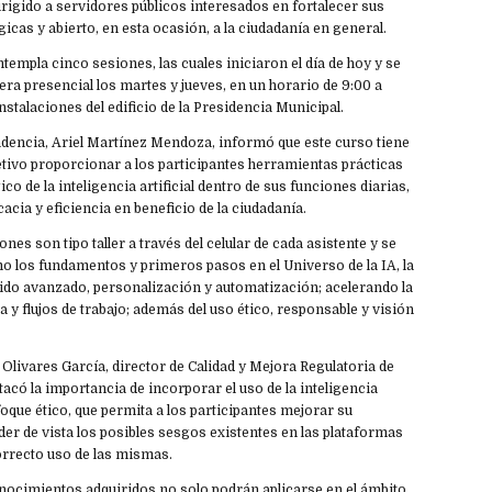
dirigido a servidores públicos interesados en fortalecer sus
gicas y abierto, en esta ocasión, a la ciudadanía en general.
templa cinco sesiones, las cuales iniciaron el día de hoy y se
ra presencial los martes y jueves, en un horario de 9:00 a
instalaciones del edificio de la Presidencia Municipal.
pendencia, Ariel Martínez Mendoza, informó que este curso tiene
tivo proporcionar a los participantes herramientas prácticas
ico de la inteligencia artificial dentro de sus funciones diarias,
acia y eficiencia en beneficio de la ciudadanía.
ones son tipo taller a través del celular de cada asistente y se
 los fundamentos y primeros pasos en el Universo de la IA, la
ido avanzado, personalización y automatización; acelerando la
 y flujos de trabajo; además del uso ético, responsable y visión
l Olivares García, director de Calidad y Mejora Regulatoria de
tacó la importancia de incorporar el uso de la inteligencia
nfoque ético, que permita a los participantes mejorar su
r de vista los posibles sesgos existentes en las plataformas
orrecto uso de las mismas.
nocimientos adquiridos no solo podrán aplicarse en el ámbito