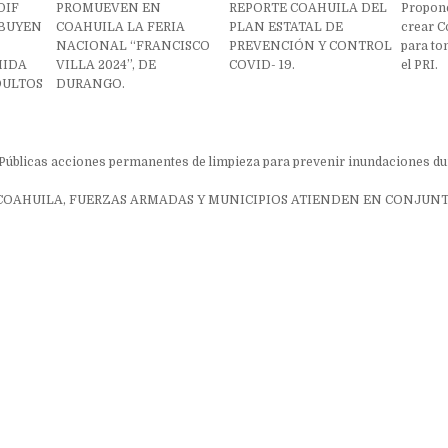
DIF
PROMUEVEN EN
REPORTE COAHUILA DEL
Propone
IBUYEN
COAHUILA LA FERIA
PLAN ESTATAL DE
crear C
NACIONAL “FRANCISCO
PREVENCIÓN Y CONTROL
para to
MIDA
VILLA 2024”, DE
COVID- 19.
el PRI.
DULTOS
DURANGO.
ón
úblicas acciones permanentes de limpieza para prevenir inundaciones d
COAHUILA, FUERZAS ARMADAS Y MUNICIPIOS ATIENDEN EN CONJUN