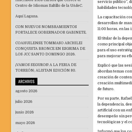
Inscríbete a los Cursos que Ofrece el
servicio público”, 
Centro de Idiomas Saltillo de la UAdeC.
habilidades tecnoló
Aquí Laguna.
La capacitación con
desarrollan de mane
CON NUEVOS NOMBRAMIENTOS
11:00 horas, en las 
FORTALECE GOBERNADOR GABINETE.
El titular de la de
COAHUILENSE TOMMASO ARCHILEI
como principal obje
CONQUISTA BRONCE EN ESGRIMA DE
para el uso estratég
LOS JCC SANTO DOMINGO 2026.
para mejorar su efic
¡VAMOS SEGUROS! A LA FERIA DE
Explicó que las sesi
TORREÓN; ALISTAN EDICIÓN 80.
abordan temas como
creación de conten
ARCHIVOS
creación multimedia
de futuro.
agosto 2026
Por su parte, Rafae
julio 2026
la dependencia, des
artificial con un e
junio 2026
desempeño sin perde
tecnológicas y el c
mayo 2026
Informó que los co