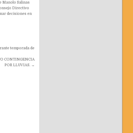
 Manolo Salinas
onsejo Directivo
mar decisiones en
urante temporada de
TO CONTINGENCIA
POR LLUVIAS. →