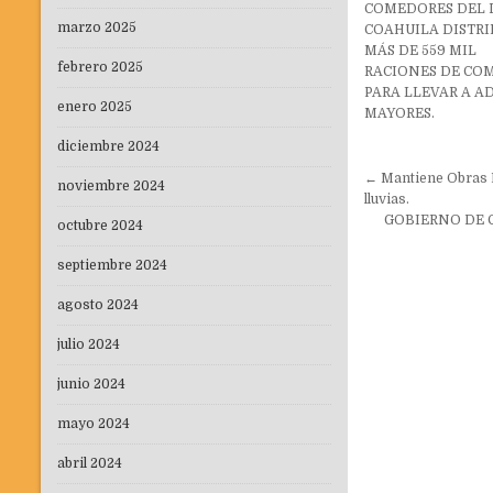
COMEDORES DEL 
marzo 2025
COAHUILA DISTR
MÁS DE 559 MIL
febrero 2025
RACIONES DE CO
PARA LLEVAR A A
enero 2025
MAYORES.
diciembre 2024
Navegaci
← Mantiene Obras P
noviembre 2024
de
lluvias.
GOBIERNO DE 
entradas
octubre 2024
septiembre 2024
agosto 2024
julio 2024
junio 2024
mayo 2024
abril 2024