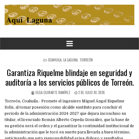
POSTED
COAHUILA
,
LA LAGUNA
,
TORREÓN
IN
Garantiza Riquelme blindaje en seguridad y
auditoría a los servicios públicos de Torreón.
OLGA QUIRARTE RAMÍREZ
2 DE JULIO DE 2026
Torreón, Coahuila.- Promete el ingeniero Miguel Ángel Riquelme
Solís, al tomar posesión como alcalde sustituto para concluir el
periodo de la administración 2024-2027 que dejara inconcluso su
titular, el licenciado Román Alberto Cepeda González, que la base de
su gestión será el orden y el garantizar la continuidad institucional de
la administración que le tocó en suerte para llevarla a buen término,
anticipando que esta responsabilidad exige diálogo y resultados.