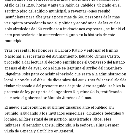
Al filo de las 12:00 horas y ante un Salón de Cabildos, ubicado en el
séptimo piso del edificio municipal, a reventar -pues resultó
insuficiente para albergar a poco más de 500 personas de la más
variopinta procedencia social, política y económica, de las cuales
solo alrededor de 150 recibieron invitaciones expresas-, se inició el
acto protocolario sin antecedente alguno en la historia de este
municipio.
Tras presentar los honores al Lábaro Patrio y entonar el Himno
Nacional, el secretario del Ayuntamiento, Eduardo Olmos Castro,
procedió a dar lectura al decreto emitido por el Congreso del Estado
apenas el día de ayer, con el que se legitima el arribo del ingeniero
Riquelme Solís para concluir el periodo que resta a la administración
local, a concluir el día 31 de diciembre del 2027, tras fallecer el alcalde
titular el pasado 5 del presente mes de junio. Acto seguido, se hizo la
protesta de ley por parte del ingeniero Riquelme Solís, testificando
este acto el gobernador Manolo Jiménez Salinas.
El nuevo edil pronunció su primer discurso ante el público ahí
reunido, saludando a los invitados especiales, diputados federales y
locales, al líder estatal de su partido, magistrados, altos jefes
militares, al senador Gabriel Elizondo, a la señora Selina Bremer
viuda de Cepeda y al público en general.