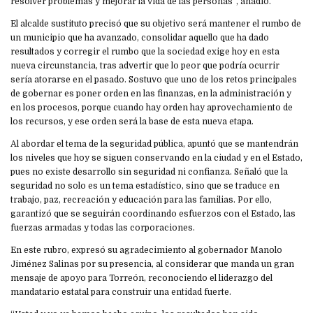
resolver problemas y mejorar la vida de las personas”, añadió.
El alcalde sustituto precisó que su objetivo será mantener el rumbo de
un municipio que ha avanzado, consolidar aquello que ha dado
resultados y corregir el rumbo que la sociedad exige hoy en esta
nueva circunstancia, tras advertir que lo peor que podría ocurrir
sería atorarse en el pasado. Sostuvo que uno de los retos principales
de gobernar es poner orden en las finanzas, en la administración y
en los procesos, porque cuando hay orden hay aprovechamiento de
los recursos, y ese orden será la base de esta nueva etapa.
Al abordar el tema de la seguridad pública, apuntó que se mantendrán
los niveles que hoy se siguen conservando en la ciudad y en el Estado,
pues no existe desarrollo sin seguridad ni confianza. Señaló que la
seguridad no solo es un tema estadístico, sino que se traduce en
trabajo, paz, recreación y educación para las familias. Por ello,
garantizó que se seguirán coordinando esfuerzos con el Estado, las
fuerzas armadas y todas las corporaciones.
En este rubro, expresó su agradecimiento al gobernador Manolo
Jiménez Salinas por su presencia, al considerar que manda un gran
mensaje de apoyo para Torreón, reconociendo el liderazgo del
mandatario estatal para construir una entidad fuerte.