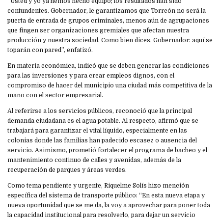
“Usted y yo ya hemos hecho equipo; los resultados han sido
contundentes. Gobernador, le garantizamos que Torreón no será la
puerta de entrada de grupos criminales, menos aún de agrupaciones
que fingen ser organizaciones gremiales que afectan nuestra
producción y nuestra sociedad. Como bien dices, Gobernador: aquí se
toparán con pared”, enfatizó.
En materia económica, indicó que se deben generar las condiciones
para las inversiones y para crear empleos dignos, con el
compromiso de hacer del municipio una ciudad más competitiva de la
mano con el sector empresarial.
Al referirse a los servicios públicos, reconoció que la principal
demanda ciudadana es el agua potable. Al respecto, afirmó que se
trabajará para garantizar el vital líquido, especialmente en las
colonias donde las familias han padecido escasez o ausencia del
servicio. Asimismo, prometió fortalecer el programa de bacheo y el
mantenimiento continuo de calles y avenidas, además de la
recuperación de parques y áreas verdes.
Como tema pendiente y urgente, Riquelme Solís hizo mención
específica del sistema de transporte público: “En esta nueva etapa y
nueva oportunidad que se me da, la voy a aprovechar para poner toda
la capacidad institucional para resolverlo, para dejar un servicio