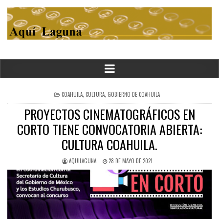
POSTED
COAHUILA
,
CULTURA
,
GOBIERNO DE COAHUILA
IN
PROYECTOS CINEMATOGRÁFICOS EN
CORTO TIENE CONVOCATORIA ABIERTA:
CULTURA COAHUILA.
AQUILAGUNA
28 DE MAYO DE 2021