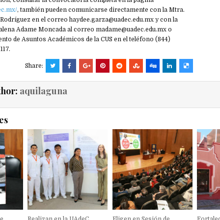
ón, consultar la convocatoria completa en la página
ec.mx/
, también pueden comunicarse directamente con la Mtra.
 Rodríguez en el correo haydee.garza@uadec.edu.mx y con la
dalena Adame Moncada al correo madame@uadec.edu.mx o
ento de Asuntos Académicos de la CUS en el teléfono (844)
117.
Share:
thor:
aquilaguna
es
de
Realizan en la UAdeC
Eligen en Sesión de
Fortale