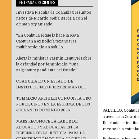
ENTRADAS RECIENTES
Investiga Fiscalía de Coahuila presuntos
nexos de Ricardo Mejía Berdeja con el
crimen organizado.
“En Coahuila el que la hace la paga”:
Capturan a ex policía texano tras
multihomicidio en Saltillo.
Alerta la ministra Yasmín Esquivel sobre
la orfandad por feminicidio: “Una
asignatura pendiente del Estado”.
COAHUILA ES UN ESTADO DE
INSTITUCIONES FUERTES: MANOLO.
TOMMASO ARCHILEI CONQUISTA ORO
POR EQUIPOS EN LA ESGRIMA DE LOS
JCC SANTO DOMINGO 2026.
SALTILLO, Coahuila
través de la Coordi
MARS RECONOCE LA LABOR DE
facultades e instit
ABOGADOS Y ABOGADAS EN LA
reconoce a estudia
DEFENSA DE LA JUSTICIA, PARA LA