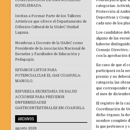
CONSTRUCCIÓN DE UNA SOCIEDAD
Podrán participar 
EQUILIBRADA.
categorías: Activi
Protección al Ambi
Invitan a Formar Parte de los Talleres
Deportivas y Compr
Artísticos que ofrece el Departamento de
cada uno de los plan
Difusión Cultural de la UAdeC Unidad
Laguna.
Los candidatos deb
alguno de las escuel
Nombran a Docente de la UAdeC como
haberse distinguido
Presidente de la Asociación Nacional de
Consejo Directivo; 
Escuelas y Facultades de Educación y
con la aprobación d
Pedagogía.
En caso de que el c
ESTAMOS LISTOS PARA
participará en la s
POTENCIALIZAR EL GAS COAHUILA:
premio y no deberá
MANOLO.
categoría; las obra
que corresponder a 
REFUERZA SECRETARÍA DE SALUD
el mes de diciembr
ACCIONES PARA PREVENIR
ENFERMEDADES
El registro de la c
GASTROINTESTINALES EN COAHUILA.
Coordinación de Uni
dicho órgano; la do
ARCHIVOS
nombre completo del
la que pertenece y 
agosto 2026