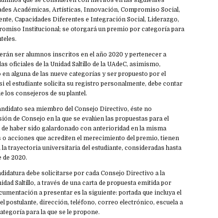
alumnos que se consideren con méritos en las siguientes
dades Académicas, Artísticas, Innovación, Compromiso Social,
ente, Capacidades Diferentes e Integración Social, Liderazgo,
omiso Institucional; se otorgará un premio por categoría para
teles.
erán ser alumnos inscritos en el año 2020 y pertenecer a
as oficiales de la Unidad Saltillo de la UAdeC, asimismo,
 en alguna de las nueve categorías y ser propuesto por el
si el estudiante solicita su registro personalmente, debe contar
e los consejeros de su plantel.
andidato sea miembro del Consejo Directivo, éste no
esión de Consejo en la que se evalúen las propuestas para el
 de haber sido galardonado con anterioridad en la misma
s o acciones que acrediten el merecimiento del premio, tienen
la trayectoria universitaria del estudiante, consideradas hasta
e de 2020.
andidatura debe solicitarse por cada Consejo Directivo a la
dad Saltillo, a través de una carta de propuesta emitida por
cumentación a presentar es la siguiente: portada que incluya el
 postulante, dirección, teléfono, correo electrónico, escuela a
categoría para la que se le propone.