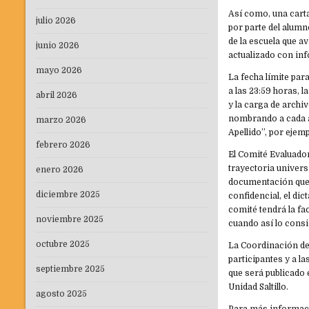
Así como, una carta
julio 2026
por parte del alumn
de la escuela que 
junio 2026
actualizado con inf
mayo 2026
La fecha límite para
a las 23:59 horas, l
abril 2026
y la carga de archi
nombrando a cada 
marzo 2026
Apellido”, por eje
febrero 2026
El Comité Evaluado
trayectoria univers
enero 2026
documentación que 
diciembre 2025
confidencial, el di
comité tendrá la fa
noviembre 2025
cuando así lo cons
octubre 2025
La Coordinación de
participantes y a la
septiembre 2025
que será publicado 
Unidad Saltillo.
agosto 2025