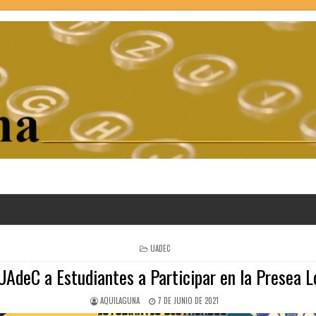
POSTED
UADEC
IN
AdeC a Estudiantes a Participar en la Presea 
AQUILAGUNA
7 DE JUNIO DE 2021