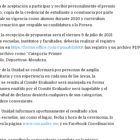
 de aceptación a participar y recibir personalmente el premio
o, copia de la credencial de estudiante o constancia por parte
avale su vigencia como alumno durante 2020 y currículum
ormación que respalde su candidatura a la Presea.
 la recepción de propuestas será el viernes 9 de julio de 2021
as escuelas, institutos y facultades, deberán realizar el registro
vos en
https://forms.office.com/r/puaabEybRH
(un registro y un archivo PDF
archivo como “Categoría-Primer
mplo, Deportivas-Mendoza.
r de la Unidad se conformará por personas de amplia
itaria y con experiencia en cada una de las áreas, la
se remita al Comité Evaluador será manejada en forma
ctamen emitido por el Comité Evaluador será inapelable y el
cultad de declarar desierta cualquiera de sus categorías,
idere conveniente.
 Unidad informará oportunamente el resultado a los
s escuelas, así como el lugar, fecha y hora de la ceremonia, lo
en la página
www.cus.uadec.mx
y en Facebook Coordinación