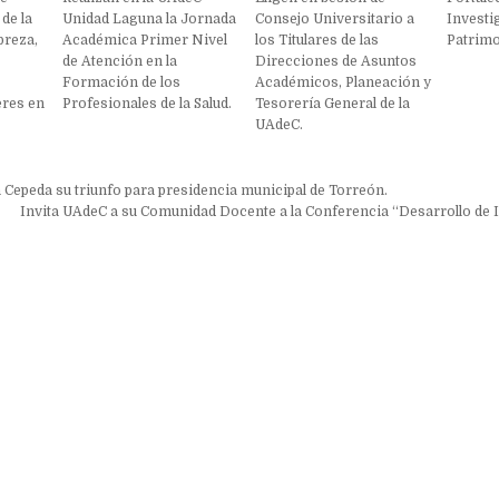
de la
Unidad Laguna la Jornada
Consejo Universitario a
Investi
breza,
Académica Primer Nivel
los Titulares de las
Patrimo
de Atención en la
Direcciones de Asuntos
Formación de los
Académicos, Planeación y
res en
Profesionales de la Salud.
Tesorería General de la
UAdeC.
ón
epeda su triunfo para presidencia municipal de Torreón.
Invita UAdeC a su Comunidad Docente a la Conferencia “Desarrollo de 