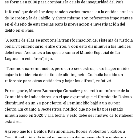
se forma en 2008 para combatir la crisis de inseguridad del País.
Informó que de ahí se desprenden varias mesas, en la entidad son las
de Torreón y la de Saltillo, y ahora mismo son referentes importantes
en el diseño de estrategias para la prevención e investigación del
delito en el País.
“A partir de ellas se propone la transformación del sistema de justicia
penal y penitenciario, entre otros, y con esto disminuyen los índices
delictivos. Acciones a las que se suma el Mando Especial de La
Laguna en esta área”, dijo.
“Tenemos narcomenudeo, pero cero secuestros; esto ha permitido
bajar la incidencia de delitos de alto impacto. Coahuila ha sido un
referente para otras entidades y bajar las cifras”, enfatizó.
Por su parte, Marco Zamarripa González presentó un informe de la
Comisión de Indicadores, en el que expresó que el Homicidio Doloso
disminuyó en un 70 por ciento; el Feminicidio bajó a un 60 por
ciento. En cuanto a Secuestros, notificó que no se ha presentado
ningún caso en 2020 y a la fecha, y esto debe ser motivo de fortalecer
esta área.
Agregó que los Delitos Patrimoniales, Robos Violentos y Robos a
Casa Habitación, de igual manera van disminuyendo.Sin embargo,