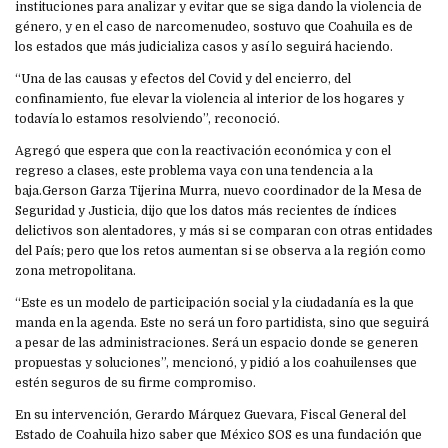
instituciones para analizar y evitar que se siga dando la violencia de
género, y en el caso de narcomenudeo, sostuvo que Coahuila es de
los estados que más judicializa casos y así lo seguirá haciendo.
“Una de las causas y efectos del Covid y del encierro, del
confinamiento, fue elevar la violencia al interior de los hogares y
todavía lo estamos resolviendo”, reconoció.
Agregó que espera que con la reactivación económica y con el
regreso a clases, este problema vaya con una tendencia a la
baja.Gerson Garza Tijerina Murra, nuevo coordinador de la Mesa de
Seguridad y Justicia, dijo que los datos más recientes de índices
delictivos son alentadores, y más si se comparan con otras entidades
del País; pero que los retos aumentan si se observa a la región como
zona metropolitana.
“Este es un modelo de participación social y la ciudadanía es la que
manda en la agenda. Este no será un foro partidista, sino que seguirá
a pesar de las administraciones. Será un espacio donde se generen
propuestas y soluciones”, mencionó, y pidió a los coahuilenses que
estén seguros de su firme compromiso.
En su intervención, Gerardo Márquez Guevara, Fiscal General del
Estado de Coahuila hizo saber que México SOS es una fundación que