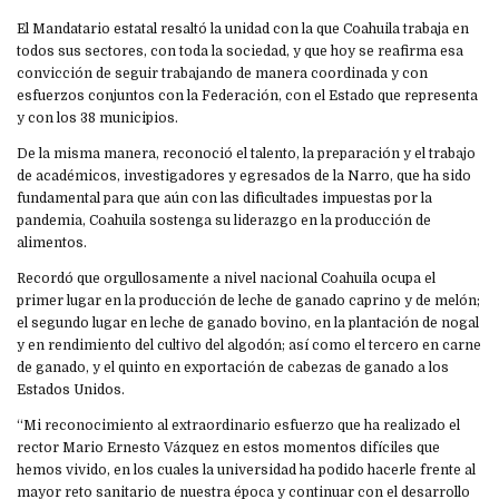
El Mandatario estatal resaltó la unidad con la que Coahuila trabaja en
todos sus sectores, con toda la sociedad, y que hoy se reafirma esa
convicción de seguir trabajando de manera coordinada y con
esfuerzos conjuntos con la Federación, con el Estado que representa
y con los 38 municipios.
De la misma manera, reconoció el talento, la preparación y el trabajo
de académicos, investigadores y egresados de la Narro, que ha sido
fundamental para que aún con las dificultades impuestas por la
pandemia, Coahuila sostenga su liderazgo en la producción de
alimentos.
Recordó que orgullosamente a nivel nacional Coahuila ocupa el
primer lugar en la producción de leche de ganado caprino y de melón;
el segundo lugar en leche de ganado bovino, en la plantación de nogal
y en rendimiento del cultivo del algodón; así como el tercero en carne
de ganado, y el quinto en exportación de cabezas de ganado a los
Estados Unidos.
“Mi reconocimiento al extraordinario esfuerzo que ha realizado el
rector Mario Ernesto Vázquez en estos momentos difíciles que
hemos vivido, en los cuales la universidad ha podido hacerle frente al
mayor reto sanitario de nuestra época y continuar con el desarrollo