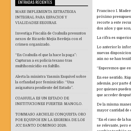
ENTRADAS RECIENTES
Francisco I. Madero
MARS IMPLEMENTA ESTRATEGIA
próximo presupuest
INTEGRAL PARA ESPACIOS Y
recorte a este recu
VIALIDADES SEGURAS.
dos años y que son,
Investiga Fiscalía de Coahuila presuntos
La cifra es superio
nexos de Ricardo Mejía Berdeja con el
crimen organizado.
Lo anterior lo info
nuevas disposicion
“En Coahuila el que la hace la paga”:
aún no se han tenid
Capturan a ex policía texano tras
multihomicidio en Saltillo.
“Esperemos que este
Alerta la ministra Yasmín Esquivel sobre
En ese sentido, Riq
la orfandad por feminicidio: “Una
además, por parte d
asignatura pendiente del Estado”.
por quienes pueden 
que acceder después
COAHUILA ES UN ESTADO DE
INSTITUCIONES FUERTES: MANOLO.
De la misma manera
mayor cantidad de 
TOMMASO ARCHILEI CONQUISTA ORO
“En el caso de la b
POR EQUIPOS EN LA ESGRIMA DE LOS
JCC SANTO DOMINGO 2026.
se relevante, pero 