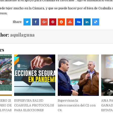
icalmente si el apoyo para Coahuila es favorable”, dijo el mandatario estata
ede tejer mucho en la Cámara, y que se puede hacer por el bien de Coahuila 
esos.
Share:
thor:
aquilaguna
es
ERO 21
SUPERVISA SALUD
Supervisan la
ANA P
NSO DE
COAHUILA PROTOCOLOS
interconexión del C2 con
GANAD
LUVIAS
PARA ELECCIONES
C4.
ESTATA