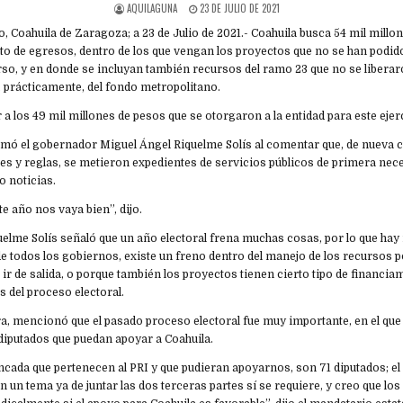
AQUILAGUNA
23 DE JULIO DE 2021
, Coahuila de Zaragoza; a 23 de Julio de 2021.- Coahuila busca 54 mil millo
o de egresos, dentro de los que vengan los proyectos que no se han podid
rso, y en donde se incluyan también recursos del ramo 23 que no se liberar
 prácticamente, del fondo metropolitano.
r a los 49 mil millones de pesos que se otorgaron a la entidad para este ejer
rmó el gobernador Miguel Ángel Riquelme Solís al comentar que, de nueva c
es y reglas, se metieron expedientes de servicios públicos de primera nec
o noticias.
 año nos vaya bien”, dijo.
uelme Solís señaló que un año electoral frena muchas cosas, por lo que hay
e todos los gobiernos, existe un freno dentro del manejo de los recursos 
ir de salida, o porque también los proyectos tienen cierto tipo de financia
 del proceso electoral.
, mencionó que el pasado proceso electoral fue muy importante, en el que
diputados que puedan apoyar a Coahuila.
ancada que pertenecen al PRI y que pudieran apoyarnos, son 71 diputados; 
en un tema ya de juntar las dos terceras partes sí se requiere, y creo que 