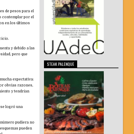
nes de pesos para el
o contemplar por el
on en los últimos
cicio.
uenta y debido a las
esidad, pero que
STEAK PALENQUE
 mucha expectativa:
por obvias razones,
miento y tendrían
 se logró una
el número pudiera no
los esquemas pueden