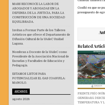
cambiar también rad
MARS RECONOCE LA LABOR DE
Confió en que se pu
ABOGADOS Y ABOGADAS EN LA
presupuesto de egr
DEFENSA DE LA JUSTICIA, PARA LA
CONSTRUCCIÓN DE UNA SOCIEDAD
EQUILIBRADA.
Invitan a Formar Parte de los Talleres
Au
Artísticos que ofrece el Departamento de
Difusión Cultural de la UAdeC Unidad
Laguna.
Related Articl
Nombran a Docente de la UAdeC como
Presidente de la Asociación Nacional de
Escuelas y Facultades de Educación y
Pedagogía.
ESTAMOS LISTOS PARA
POTENCIALIZAR EL GAS COAHUILA:
MANOLO.
ARCHIVOS
FRENTE FRÍO NÚM
GENERARÁ DESCE
agosto 2026
TEMPERATURA Y L